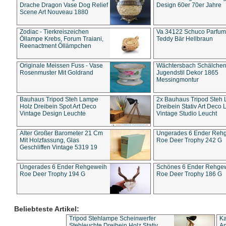
Drache Dragon Vase Dog Relief
Design 60er 70er Jahre
Scene Art Nouveau 1880
Zodiac - Tierkreiszeichen
Va 34122 Schuco Parfum 
Öllampe Krebs, Forum Traiani,
Teddy Bär Hellbraun
Reenactment Öllämpchen
Originale Meissen Fuss - Vase
Wächtersbach Schälche
Rosenmuster Mit Goldrand
Jugendstil Dekor 1865
Messingmontur
Bauhaus Tripod Steh Lampe
2x Bauhaus Tripod Steh
Holz Dreibein Spot Art Deco
Dreibein Stativ Art Deco L
Vintage Design Leuchte
Vintage Studio Leucht
Alter Großer Barometer 21 Cm
Ungerades 6 Ender Reh
Mit Holzfassung, Glas
Roe Deer Trophy 242 G
Geschliffen Vintage 5319 19
Ungerades 6 Ender Rehgeweih
Schönes 6 Ender Rehge
Roe Deer Trophy 194 G
Roe Deer Trophy 186 G
Beliebteste Artikel:
Tripod Stehlampe Scheinwerfer
Ka
Stehleuchte Dreibein Holz Stativ
An