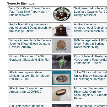
Neueste Einträge:
Very Rare Peter Holmes Selkirk
Sektgläser Sektschalen 
Paul Ysart Style Paperweight /
Luminarc Cavalier Rot 70
Briefbeschwerer
Design Klassiker
Antike Rarität Orig. Oesterwitz
Antikes Oesterwitz
Antriebsmodell Dampfmaschine
Antriebsmodell Dampfma
Kreisssäge Bakelit
Stand Schleifmaschine Ba
Vintage Antike Herrliche Seltene
R&b Vorlegebesteck 800
Jugendstil Wandfliese Gemarkt
Silber Robbe & Berking
G West Germany
Rosenmuster 6 Tlg.
Murano Glas - Fisch 1960?
Kpm Schale Mit Reklame
Glaskunst Glasobjekt Mille Fiori
Versicherung Feuersozitä
Zeptermarke 1. Wahl
Alte Antike Lupenmalerei
Toller Glücksbuddha Bu
Miniaturmalerei Signiert Seguin
Unikat Happy Buddha M
Um 1860/1880
Glücksbringer Holzfigur
Alter Antiker Granat Armreif
MÜnchner Biedermeier
Armband Um 1900/1910
Historische Ohrringe
Schaumgold 585 Granate 
Perlen
Rar Historismus Jugendstil
Telefonablage Telefonreg