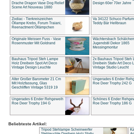
Drache Dragon Vase Dog Relief
Design 60er 70er Jahre
Scene Art Nouveau 1880
Zodiac - Tierkreiszeichen
Va 34122 Schuco Parfum 
Öllampe Krebs, Forum Traiani,
Teddy Bär Hellbraun
Reenactment Öllämpchen
Originale Meissen Fuss - Vase
Wächtersbach Schälche
Rosenmuster Mit Goldrand
Jugendstil Dekor 1865
Messingmontur
Bauhaus Tripod Steh Lampe
2x Bauhaus Tripod Steh
Holz Dreibein Spot Art Deco
Dreibein Stativ Art Deco L
Vintage Design Leuchte
Vintage Studio Leucht
Alter Großer Barometer 21 Cm
Ungerades 6 Ender Reh
Mit Holzfassung, Glas
Roe Deer Trophy 242 G
Geschliffen Vintage 5319 19
Ungerades 6 Ender Rehgeweih
Schönes 6 Ender Rehge
Roe Deer Trophy 194 G
Roe Deer Trophy 186 G
Beliebteste Artikel:
Tripod Stehlampe Scheinwerfer
Ka
Stehleuchte Dreibein Holz Stativ
An