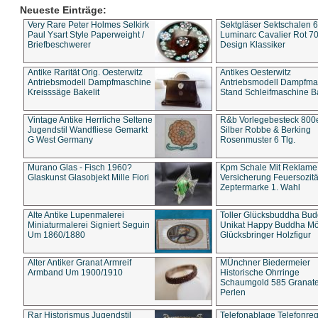
Neueste Einträge:
Very Rare Peter Holmes Selkirk
Sektgläser Sektschalen 
Paul Ysart Style Paperweight /
Luminarc Cavalier Rot 70
Briefbeschwerer
Design Klassiker
Antike Rarität Orig. Oesterwitz
Antikes Oesterwitz
Antriebsmodell Dampfmaschine
Antriebsmodell Dampfma
Kreisssäge Bakelit
Stand Schleifmaschine Ba
Vintage Antike Herrliche Seltene
R&b Vorlegebesteck 800
Jugendstil Wandfliese Gemarkt
Silber Robbe & Berking
G West Germany
Rosenmuster 6 Tlg.
Murano Glas - Fisch 1960?
Kpm Schale Mit Reklame
Glaskunst Glasobjekt Mille Fiori
Versicherung Feuersozitä
Zeptermarke 1. Wahl
Alte Antike Lupenmalerei
Toller Glücksbuddha Bu
Miniaturmalerei Signiert Seguin
Unikat Happy Buddha M
Um 1860/1880
Glücksbringer Holzfigur
Alter Antiker Granat Armreif
MÜnchner Biedermeier
Armband Um 1900/1910
Historische Ohrringe
Schaumgold 585 Granate 
Perlen
Rar Historismus Jugendstil
Telefonablage Telefonreg