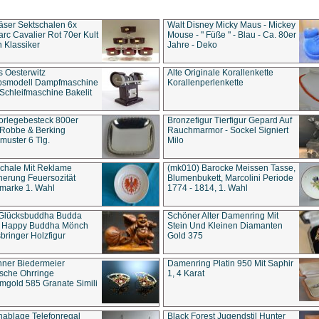
äser Sektschalen 6x
Walt Disney Micky Maus - Mickey
rc Cavalier Rot 70er Kult
Mouse - " Füße " - Blau - Ca. 80er
 Klassiker
Jahre - Deko
s Oesterwitz
Alte Originale Korallenkette
ebsmodell Dampfmaschine
Korallenperlenkette
Schleifmaschine Bakelit
rlegebesteck 800er
Bronzefigur Tierfigur Gepard Auf
 Robbe & Berking
Rauchmarmor - Sockel Signiert
uster 6 Tlg.
Milo
chale Mit Reklame
(mk010) Barocke Meissen Tasse,
herung Feuersozität
Blumenbukett, Marcolini Periode
marke 1. Wahl
1774 - 1814, 1. Wahl
 Glücksbuddha Budda
Schöner Alter Damenring Mit
t Happy Buddha Mönch
Stein Und Kleinen Diamanten
bringer Holzfigur
Gold 375
ner Biedermeier
Damenring Platin 950 Mit Saphir
ische Ohrringe
1, 4 Karat
gold 585 Granate Simili
nablage Telefonregal
Black Forest Jugendstil Hunter