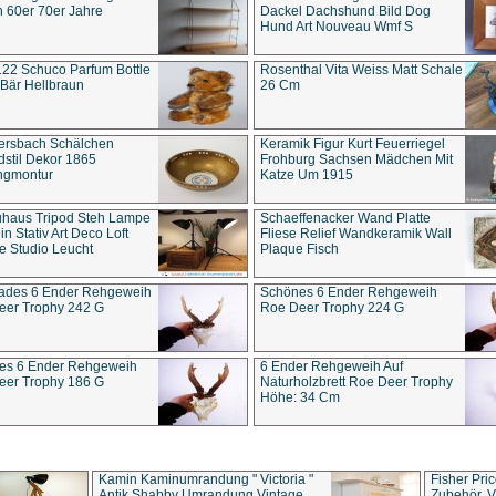
 60er 70er Jahre
Dackel Dachshund Bild Dog
Hund Art Nouveau Wmf S
22 Schuco Parfum Bottle
Rosenthal Vita Weiss Matt Schale
Bär Hellbraun
26 Cm
ersbach Schälchen
Keramik Figur Kurt Feuerriegel
stil Dekor 1865
Frohburg Sachsen Mädchen Mit
ngmontur
Katze Um 1915
uhaus Tripod Steh Lampe
Schaeffenacker Wand Platte
in Stativ Art Deco Loft
Fliese Relief Wandkeramik Wall
e Studio Leucht
Plaque Fisch
ades 6 Ender Rehgeweih
Schönes 6 Ender Rehgeweih
eer Trophy 242 G
Roe Deer Trophy 224 G
es 6 Ender Rehgeweih
6 Ender Rehgeweih Auf
eer Trophy 186 G
Naturholzbrett Roe Deer Trophy
Höhe: 34 Cm
Kamin Kaminumrandung " Victoria "
Fisher Pri
Antik Shabby Umrandung Vintage
Zubehör, V