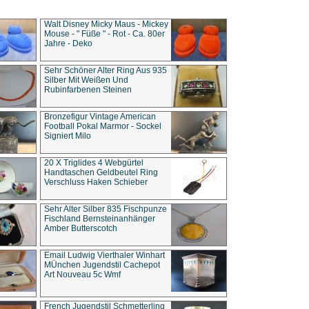
Walt Disney Micky Maus - Mickey
Mouse - " Füße " - Rot - Ca. 80er
Jahre - Deko
Sehr Schöner Alter Ring Aus 935
Silber Mit Weißen Und
Rubinfarbenen Steinen
Bronzefigur Vintage American
Football Pokal Marmor - Sockel
Signiert Milo
20 X Triglides 4 Webgürtel
Handtaschen Geldbeutel Ring
Verschluss Haken Schieber
Sehr Alter Silber 835 Fischpunze
Fischland Bernsteinanhänger
Amber Butterscotch
Email Ludwig Vierthaler Winhart
MÜnchen Jugendstil Cachepot
Art Nouveau 5c Wmf
French Jugendstil Schmetterling