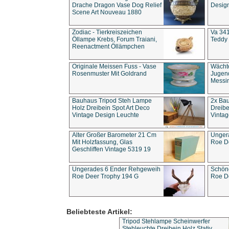
Drache Dragon Vase Dog Relief
Design
Scene Art Nouveau 1880
Zodiac - Tierkreiszeichen
Va 341
Öllampe Krebs, Forum Traiani,
Teddy 
Reenactment Öllämpchen
Originale Meissen Fuss - Vase
Wächt
Rosenmuster Mit Goldrand
Jugend
Messi
Bauhaus Tripod Steh Lampe
2x Ba
Holz Dreibein Spot Art Deco
Dreibe
Vintage Design Leuchte
Vintag
Alter Großer Barometer 21 Cm
Unger
Mit Holzfassung, Glas
Roe D
Geschliffen Vintage 5319 19
Ungerades 6 Ender Rehgeweih
Schön
Roe Deer Trophy 194 G
Roe D
Beliebteste Artikel:
Tripod Stehlampe Scheinwerfer
Stehleuchte Dreibein Holz Stativ