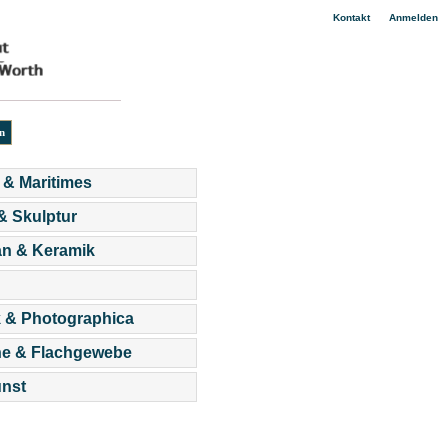
|
Kontakt
Anmelden
 & Maritimes
 & Skulptur
an & Keramik
 & Photographica
he & Flachgewebe
nst