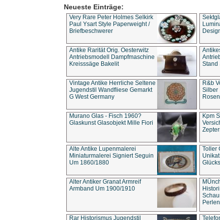
Neueste Einträge:
Very Rare Peter Holmes Selkirk
Sektgl
Paul Ysart Style Paperweight /
Lumina
Briefbeschwerer
Design
Antike Rarität Orig. Oesterwitz
Antike
Antriebsmodell Dampfmaschine
Antri
Kreisssäge Bakelit
Stand 
Vintage Antike Herrliche Seltene
R&b Vo
Jugendstil Wandfliese Gemarkt
Silber
G West Germany
Rosenm
Murano Glas - Fisch 1960?
Kpm S
Glaskunst Glasobjekt Mille Fiori
Versic
Zepter
Alte Antike Lupenmalerei
Toller
Miniaturmalerei Signiert Seguin
Unika
Um 1860/1880
Glücks
Alter Antiker Granat Armreif
MÜnch
Armband Um 1900/1910
Histor
Schaum
Perlen
Rar Historismus Jugendstil
Telefo