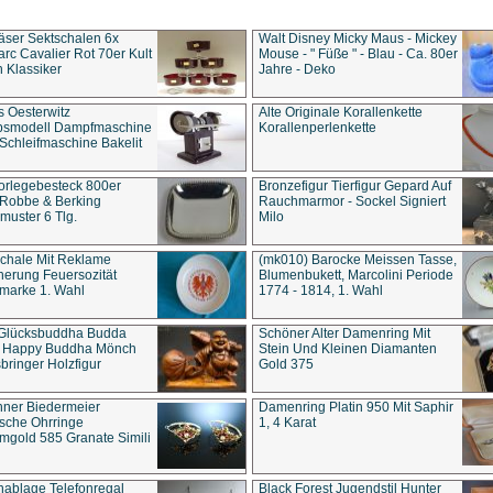
äser Sektschalen 6x
Walt Disney Micky Maus - Mickey
rc Cavalier Rot 70er Kult
Mouse - " Füße " - Blau - Ca. 80er
 Klassiker
Jahre - Deko
s Oesterwitz
Alte Originale Korallenkette
ebsmodell Dampfmaschine
Korallenperlenkette
Schleifmaschine Bakelit
rlegebesteck 800er
Bronzefigur Tierfigur Gepard Auf
 Robbe & Berking
Rauchmarmor - Sockel Signiert
uster 6 Tlg.
Milo
chale Mit Reklame
(mk010) Barocke Meissen Tasse,
herung Feuersozität
Blumenbukett, Marcolini Periode
marke 1. Wahl
1774 - 1814, 1. Wahl
 Glücksbuddha Budda
Schöner Alter Damenring Mit
t Happy Buddha Mönch
Stein Und Kleinen Diamanten
bringer Holzfigur
Gold 375
ner Biedermeier
Damenring Platin 950 Mit Saphir
ische Ohrringe
1, 4 Karat
gold 585 Granate Simili
nablage Telefonregal
Black Forest Jugendstil Hunter