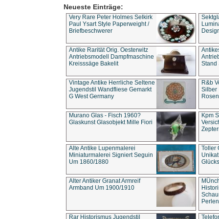
Neueste Einträge:
Very Rare Peter Holmes Selkirk
Sektgl
Paul Ysart Style Paperweight /
Lumina
Briefbeschwerer
Design
Antike Rarität Orig. Oesterwitz
Antike
Antriebsmodell Dampfmaschine
Antri
Kreisssäge Bakelit
Stand 
Vintage Antike Herrliche Seltene
R&b Vo
Jugendstil Wandfliese Gemarkt
Silber
G West Germany
Rosenm
Murano Glas - Fisch 1960?
Kpm S
Glaskunst Glasobjekt Mille Fiori
Versic
Zepter
Alte Antike Lupenmalerei
Toller
Miniaturmalerei Signiert Seguin
Unika
Um 1860/1880
Glücks
Alter Antiker Granat Armreif
MÜnch
Armband Um 1900/1910
Histor
Schaum
Perlen
Rar Historismus Jugendstil
Telefo