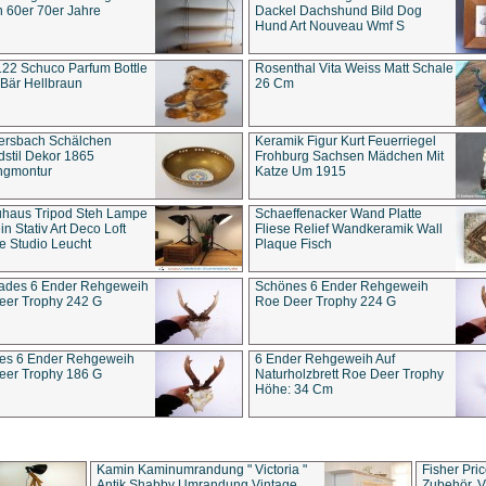
 60er 70er Jahre
Dackel Dachshund Bild Dog
Hund Art Nouveau Wmf S
22 Schuco Parfum Bottle
Rosenthal Vita Weiss Matt Schale
Bär Hellbraun
26 Cm
ersbach Schälchen
Keramik Figur Kurt Feuerriegel
stil Dekor 1865
Frohburg Sachsen Mädchen Mit
ngmontur
Katze Um 1915
uhaus Tripod Steh Lampe
Schaeffenacker Wand Platte
in Stativ Art Deco Loft
Fliese Relief Wandkeramik Wall
e Studio Leucht
Plaque Fisch
ades 6 Ender Rehgeweih
Schönes 6 Ender Rehgeweih
eer Trophy 242 G
Roe Deer Trophy 224 G
es 6 Ender Rehgeweih
6 Ender Rehgeweih Auf
eer Trophy 186 G
Naturholzbrett Roe Deer Trophy
Höhe: 34 Cm
Kamin Kaminumrandung " Victoria "
Fisher Pri
Antik Shabby Umrandung Vintage
Zubehör, V