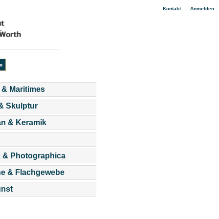
|
Kontakt
Anmelden
 & Maritimes
 & Skulptur
an & Keramik
 & Photographica
he & Flachgewebe
nst