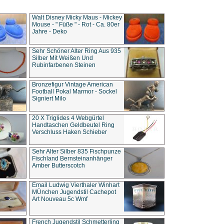
Walt Disney Micky Maus - Mickey
Mouse - " Füße " - Rot - Ca. 80er
Jahre - Deko
Sehr Schöner Alter Ring Aus 935
Silber Mit Weißen Und
Rubinfarbenen Steinen
Bronzefigur Vintage American
Football Pokal Marmor - Sockel
Signiert Milo
20 X Triglides 4 Webgürtel
Handtaschen Geldbeutel Ring
Verschluss Haken Schieber
Sehr Alter Silber 835 Fischpunze
Fischland Bernsteinanhänger
Amber Butterscotch
Email Ludwig Vierthaler Winhart
MÜnchen Jugendstil Cachepot
Art Nouveau 5c Wmf
French Jugendstil Schmetterling