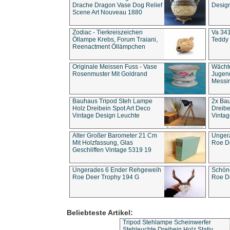
Drache Dragon Vase Dog Relief
Design
Scene Art Nouveau 1880
Zodiac - Tierkreiszeichen
Va 341
Öllampe Krebs, Forum Traiani,
Teddy 
Reenactment Öllämpchen
Originale Meissen Fuss - Vase
Wächt
Rosenmuster Mit Goldrand
Jugend
Messi
Bauhaus Tripod Steh Lampe
2x Ba
Holz Dreibein Spot Art Deco
Dreibe
Vintage Design Leuchte
Vintag
Alter Großer Barometer 21 Cm
Unger
Mit Holzfassung, Glas
Roe D
Geschliffen Vintage 5319 19
Ungerades 6 Ender Rehgeweih
Schön
Roe Deer Trophy 194 G
Roe D
Beliebteste Artikel:
Tripod Stehlampe Scheinwerfer
Stehleuchte Dreibein Holz Stativ