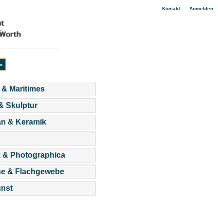
|
Kontakt
Anmelden
 & Maritimes
 & Skulptur
an & Keramik
 & Photographica
he & Flachgewebe
nst