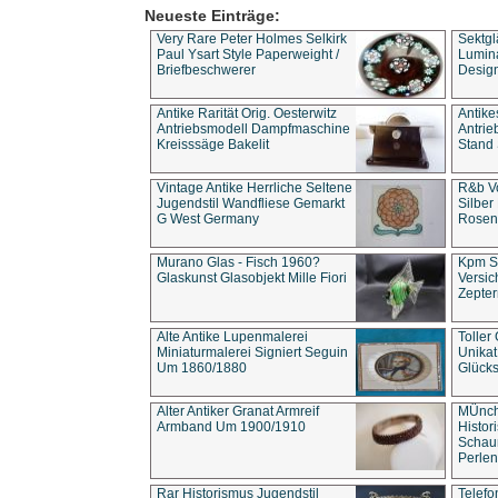
Neueste Einträge:
Very Rare Peter Holmes Selkirk
Sektgl
Paul Ysart Style Paperweight /
Lumina
Briefbeschwerer
Design
Antike Rarität Orig. Oesterwitz
Antike
Antriebsmodell Dampfmaschine
Antri
Kreisssäge Bakelit
Stand 
Vintage Antike Herrliche Seltene
R&b Vo
Jugendstil Wandfliese Gemarkt
Silber
G West Germany
Rosenm
Murano Glas - Fisch 1960?
Kpm S
Glaskunst Glasobjekt Mille Fiori
Versic
Zepter
Alte Antike Lupenmalerei
Toller
Miniaturmalerei Signiert Seguin
Unika
Um 1860/1880
Glücks
Alter Antiker Granat Armreif
MÜnch
Armband Um 1900/1910
Histor
Schaum
Perlen
Rar Historismus Jugendstil
Telefo