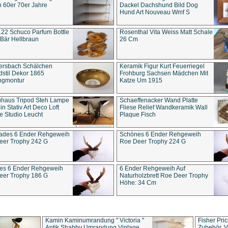
 60er 70er Jahre
Dackel Dachshund Bild Dog
Hund Art Nouveau Wmf S
22 Schuco Parfum Bottle
Rosenthal Vita Weiss Matt Schale
Bär Hellbraun
26 Cm
ersbach Schälchen
Keramik Figur Kurt Feuerriegel
stil Dekor 1865
Frohburg Sachsen Mädchen Mit
ngmontur
Katze Um 1915
uhaus Tripod Steh Lampe
Schaeffenacker Wand Platte
in Stativ Art Deco Loft
Fliese Relief Wandkeramik Wall
e Studio Leucht
Plaque Fisch
ades 6 Ender Rehgeweih
Schönes 6 Ender Rehgeweih
eer Trophy 242 G
Roe Deer Trophy 224 G
es 6 Ender Rehgeweih
6 Ender Rehgeweih Auf
eer Trophy 186 G
Naturholzbrett Roe Deer Trophy
Höhe: 34 Cm
Kamin Kaminumrandung " Victoria "
Fisher Pri
Antik Shabby Umrandung Vintage
Zubehör, V