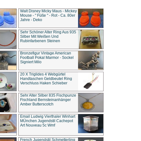
Walt Disney Micky Maus - Mickey
Mouse - " Füße " - Rot - Ca. 80er
Jahre - Deko
Sehr Schöner Alter Ring Aus 935
Silber Mit Weißen Und
Rubinfarbenen Steinen
Bronzefigur Vintage American
Football Pokal Marmor - Sockel
Signiert Milo
20 X Triglides 4 Webgürtel
Handtaschen Geldbeutel Ring
Verschluss Haken Schieber
Sehr Alter Silber 835 Fischpunze
Fischland Bernsteinanhänger
Amber Butterscotch
Email Ludwig Vierthaler Winhart
MÜnchen Jugendstil Cachepot
Art Nouveau 5c Wmf
French Jugendstil Schmetterling