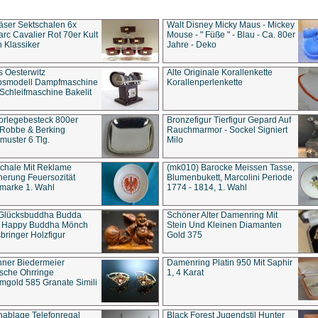
äser Sektschalen 6x
Walt Disney Micky Maus - Mickey
rc Cavalier Rot 70er Kult
Mouse - " Füße " - Blau - Ca. 80er
 Klassiker
Jahre - Deko
s Oesterwitz
Alte Originale Korallenkette
ebsmodell Dampfmaschine
Korallenperlenkette
Schleifmaschine Bakelit
rlegebesteck 800er
Bronzefigur Tierfigur Gepard Auf
 Robbe & Berking
Rauchmarmor - Sockel Signiert
uster 6 Tlg.
Milo
chale Mit Reklame
(mk010) Barocke Meissen Tasse,
herung Feuersozität
Blumenbukett, Marcolini Periode
marke 1. Wahl
1774 - 1814, 1. Wahl
 Glücksbuddha Budda
Schöner Alter Damenring Mit
t Happy Buddha Mönch
Stein Und Kleinen Diamanten
bringer Holzfigur
Gold 375
ner Biedermeier
Damenring Platin 950 Mit Saphir
ische Ohrringe
1, 4 Karat
gold 585 Granate Simili
nablage Telefonregal
Black Forest Jugendstil Hunter