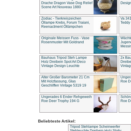
Drache Dragon Vase Dog Relief
Design
Scene Art Nouveau 1880
Zodiac - Tierkreiszeichen
Va 341
Öllampe Krebs, Forum Traiani,
Teddy 
Reenactment Öllämpchen
Originale Meissen Fuss - Vase
Wächt
Rosenmuster Mit Goldrand
Jugend
Messi
Bauhaus Tripod Steh Lampe
2x Ba
Holz Dreibein Spot Art Deco
Dreibe
Vintage Design Leuchte
Vintag
Alter Großer Barometer 21 Cm
Unger
Mit Holzfassung, Glas
Roe D
Geschliffen Vintage 5319 19
Ungerades 6 Ender Rehgeweih
Schön
Roe Deer Trophy 194 G
Roe D
Beliebteste Artikel:
Tripod Stehlampe Scheinwerfer
Stehleuchte Dreibein Holz Stativ