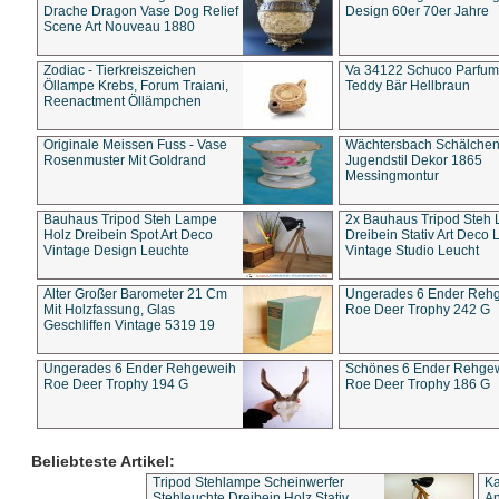
Drache Dragon Vase Dog Relief
Design 60er 70er Jahre
Scene Art Nouveau 1880
Zodiac - Tierkreiszeichen
Va 34122 Schuco Parfum 
Öllampe Krebs, Forum Traiani,
Teddy Bär Hellbraun
Reenactment Öllämpchen
Originale Meissen Fuss - Vase
Wächtersbach Schälche
Rosenmuster Mit Goldrand
Jugendstil Dekor 1865
Messingmontur
Bauhaus Tripod Steh Lampe
2x Bauhaus Tripod Steh
Holz Dreibein Spot Art Deco
Dreibein Stativ Art Deco L
Vintage Design Leuchte
Vintage Studio Leucht
Alter Großer Barometer 21 Cm
Ungerades 6 Ender Reh
Mit Holzfassung, Glas
Roe Deer Trophy 242 G
Geschliffen Vintage 5319 19
Ungerades 6 Ender Rehgeweih
Schönes 6 Ender Rehge
Roe Deer Trophy 194 G
Roe Deer Trophy 186 G
Beliebteste Artikel:
Tripod Stehlampe Scheinwerfer
Ka
Stehleuchte Dreibein Holz Stativ
An