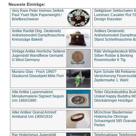
Neueste Einträge:
Very Rare Peter Holmes Selkirk
Sektgläser Sektschalen 
Paul Ysart Style Paperweight /
Luminarc Cavalier Rot 70
Briefbeschwerer
Design Klassiker
Antike Rarität Orig. Oesterwitz
Antikes Oesterwitz
Antriebsmodell Dampfmaschine
Antriebsmodell Dampfma
Kreisssäge Bakelit
Stand Schleifmaschine Ba
Vintage Antike Herrliche Seltene
R&b Vorlegebesteck 800
Jugendstil Wandfliese Gemarkt
Silber Robbe & Berking
G West Germany
Rosenmuster 6 Tlg.
Murano Glas - Fisch 1960?
Kpm Schale Mit Reklame
Glaskunst Glasobjekt Mille Fiori
Versicherung Feuersozitä
Zeptermarke 1. Wahl
Alte Antike Lupenmalerei
Toller Glücksbuddha Bu
Miniaturmalerei Signiert Seguin
Unikat Happy Buddha M
Um 1860/1880
Glücksbringer Holzfigur
Alter Antiker Granat Armreif
MÜnchner Biedermeier
Armband Um 1900/1910
Historische Ohrringe
Schaumgold 585 Granate 
Perlen
Rar Historismus Jugendstil
Telefonablage Telefonreg