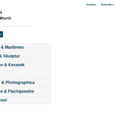
|
Kontakt
Anmelden
 & Maritimes
 & Skulptur
an & Keramik
 & Photographica
he & Flachgewebe
nst