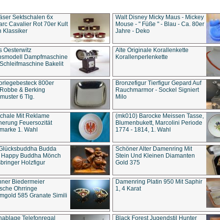
äser Sektschalen 6x
Walt Disney Micky Maus - Mickey
rc Cavalier Rot 70er Kult
Mouse - " Füße " - Blau - Ca. 80er
 Klassiker
Jahre - Deko
s Oesterwitz
Alte Originale Korallenkette
ebsmodell Dampfmaschine
Korallenperlenkette
Schleifmaschine Bakelit
rlegebesteck 800er
Bronzefigur Tierfigur Gepard Auf
 Robbe & Berking
Rauchmarmor - Sockel Signiert
uster 6 Tlg.
Milo
chale Mit Reklame
(mk010) Barocke Meissen Tasse,
herung Feuersozität
Blumenbukett, Marcolini Periode
marke 1. Wahl
1774 - 1814, 1. Wahl
 Glücksbuddha Budda
Schöner Alter Damenring Mit
t Happy Buddha Mönch
Stein Und Kleinen Diamanten
bringer Holzfigur
Gold 375
ner Biedermeier
Damenring Platin 950 Mit Saphir
ische Ohrringe
1, 4 Karat
gold 585 Granate Simili
nablage Telefonregal
Black Forest Jugendstil Hunter