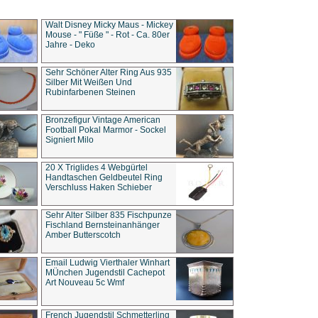
Walt Disney Micky Maus - Mickey
Mouse - " Füße " - Rot - Ca. 80er
Jahre - Deko
Sehr Schöner Alter Ring Aus 935
Silber Mit Weißen Und
Rubinfarbenen Steinen
Bronzefigur Vintage American
Football Pokal Marmor - Sockel
Signiert Milo
20 X Triglides 4 Webgürtel
Handtaschen Geldbeutel Ring
Verschluss Haken Schieber
Sehr Alter Silber 835 Fischpunze
Fischland Bernsteinanhänger
Amber Butterscotch
Email Ludwig Vierthaler Winhart
MÜnchen Jugendstil Cachepot
Art Nouveau 5c Wmf
French Jugendstil Schmetterling