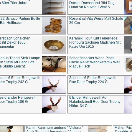
 60er 70er Jahre
Dackel Dachshund Bild Dog
Hund Art Nouveau Wmf S
22 Schuco Parfum Bottle
Rosenthal Vita Weiss Matt Schale
Bär Hellbraun
26 Cm
ersbach Schälchen
Keramik Figur Kurt Feuerriegel
stil Dekor 1865
Frohburg Sachsen Mädchen Mit
ngmontur
Katze Um 1915
uhaus Tripod Steh Lampe
Schaeffenacker Wand Platte
in Stativ Art Deco Loft
Fliese Relief Wandkeramik Wall
e Studio Leucht
Plaque Fisch
ades 6 Ender Rehgeweih
Schönes 6 Ender Rehgeweih
eer Trophy 242 G
Roe Deer Trophy 224 G
es 6 Ender Rehgeweih
6 Ender Rehgeweih Auf
eer Trophy 186 G
Naturholzbrett Roe Deer Trophy
Höhe: 34 Cm
Kamin Kaminumrandung " Victoria "
Fisher Pri
Antik Shabby Umrandung Vintage
Zubehör, V