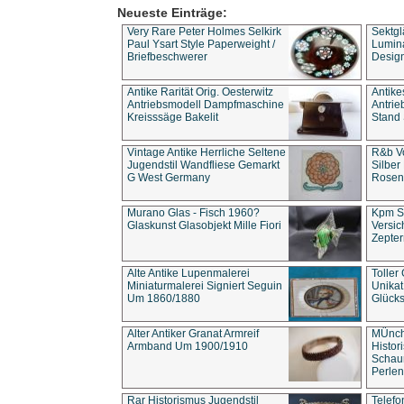
Neueste Einträge:
Very Rare Peter Holmes Selkirk
Sektgl
Paul Ysart Style Paperweight /
Lumina
Briefbeschwerer
Design
Antike Rarität Orig. Oesterwitz
Antike
Antriebsmodell Dampfmaschine
Antri
Kreisssäge Bakelit
Stand 
Vintage Antike Herrliche Seltene
R&b Vo
Jugendstil Wandfliese Gemarkt
Silber
G West Germany
Rosenm
Murano Glas - Fisch 1960?
Kpm S
Glaskunst Glasobjekt Mille Fiori
Versic
Zepter
Alte Antike Lupenmalerei
Toller
Miniaturmalerei Signiert Seguin
Unika
Um 1860/1880
Glücks
Alter Antiker Granat Armreif
MÜnch
Armband Um 1900/1910
Histor
Schaum
Perlen
Rar Historismus Jugendstil
Telefo