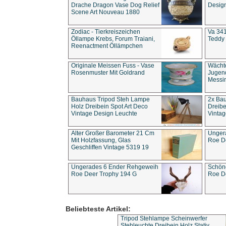
Drache Dragon Vase Dog Relief
Design
Scene Art Nouveau 1880
Zodiac - Tierkreiszeichen
Va 341
Öllampe Krebs, Forum Traiani,
Teddy 
Reenactment Öllämpchen
Originale Meissen Fuss - Vase
Wächt
Rosenmuster Mit Goldrand
Jugend
Messi
Bauhaus Tripod Steh Lampe
2x Ba
Holz Dreibein Spot Art Deco
Dreibe
Vintage Design Leuchte
Vintag
Alter Großer Barometer 21 Cm
Unger
Mit Holzfassung, Glas
Roe D
Geschliffen Vintage 5319 19
Ungerades 6 Ender Rehgeweih
Schön
Roe Deer Trophy 194 G
Roe D
Beliebteste Artikel:
Tripod Stehlampe Scheinwerfer
Stehleuchte Dreibein Holz Stativ