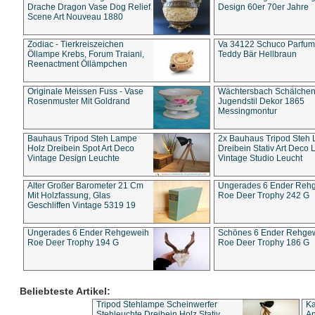
Drache Dragon Vase Dog Relief
Design 60er 70er Jahre
Scene Art Nouveau 1880
Zodiac - Tierkreiszeichen
Va 34122 Schuco Parfum 
Öllampe Krebs, Forum Traiani,
Teddy Bär Hellbraun
Reenactment Öllämpchen
Originale Meissen Fuss - Vase
Wächtersbach Schälche
Rosenmuster Mit Goldrand
Jugendstil Dekor 1865
Messingmontur
Bauhaus Tripod Steh Lampe
2x Bauhaus Tripod Steh
Holz Dreibein Spot Art Deco
Dreibein Stativ Art Deco L
Vintage Design Leuchte
Vintage Studio Leucht
Alter Großer Barometer 21 Cm
Ungerades 6 Ender Reh
Mit Holzfassung, Glas
Roe Deer Trophy 242 G
Geschliffen Vintage 5319 19
Ungerades 6 Ender Rehgeweih
Schönes 6 Ender Rehge
Roe Deer Trophy 194 G
Roe Deer Trophy 186 G
Beliebteste Artikel:
Tripod Stehlampe Scheinwerfer
Ka
Stehleuchte Dreibein Holz Stativ
An