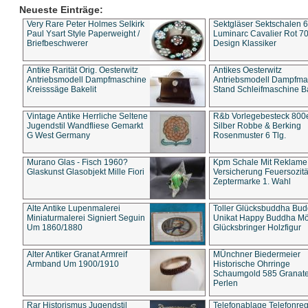
Neueste Einträge:
Very Rare Peter Holmes Selkirk
Sektgläser Sektschalen 
Paul Ysart Style Paperweight /
Luminarc Cavalier Rot 70
Briefbeschwerer
Design Klassiker
Antike Rarität Orig. Oesterwitz
Antikes Oesterwitz
Antriebsmodell Dampfmaschine
Antriebsmodell Dampfma
Kreisssäge Bakelit
Stand Schleifmaschine Ba
Vintage Antike Herrliche Seltene
R&b Vorlegebesteck 800
Jugendstil Wandfliese Gemarkt
Silber Robbe & Berking
G West Germany
Rosenmuster 6 Tlg.
Murano Glas - Fisch 1960?
Kpm Schale Mit Reklame
Glaskunst Glasobjekt Mille Fiori
Versicherung Feuersozitä
Zeptermarke 1. Wahl
Alte Antike Lupenmalerei
Toller Glücksbuddha Bu
Miniaturmalerei Signiert Seguin
Unikat Happy Buddha M
Um 1860/1880
Glücksbringer Holzfigur
Alter Antiker Granat Armreif
MÜnchner Biedermeier
Armband Um 1900/1910
Historische Ohrringe
Schaumgold 585 Granate 
Perlen
Rar Historismus Jugendstil
Telefonablage Telefonreg