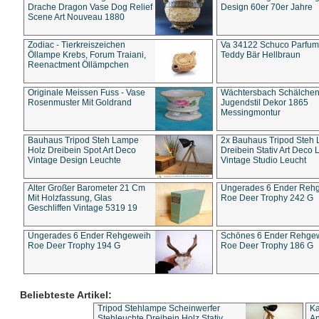
Drache Dragon Vase Dog Relief
Design 60er 70er Jahre
Scene Art Nouveau 1880
Zodiac - Tierkreiszeichen
Va 34122 Schuco Parfum 
Öllampe Krebs, Forum Traiani,
Teddy Bär Hellbraun
Reenactment Öllämpchen
Originale Meissen Fuss - Vase
Wächtersbach Schälche
Rosenmuster Mit Goldrand
Jugendstil Dekor 1865
Messingmontur
Bauhaus Tripod Steh Lampe
2x Bauhaus Tripod Steh
Holz Dreibein Spot Art Deco
Dreibein Stativ Art Deco L
Vintage Design Leuchte
Vintage Studio Leucht
Alter Großer Barometer 21 Cm
Ungerades 6 Ender Reh
Mit Holzfassung, Glas
Roe Deer Trophy 242 G
Geschliffen Vintage 5319 19
Ungerades 6 Ender Rehgeweih
Schönes 6 Ender Rehge
Roe Deer Trophy 194 G
Roe Deer Trophy 186 G
Beliebteste Artikel:
Tripod Stehlampe Scheinwerfer
Ka
Stehleuchte Dreibein Holz Stativ
An