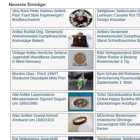
Neueste Einträge:
Very Rare Peter Holmes Selkirk
Sektgläser Sektschalen 
Paul Ysart Style Paperweight /
Luminarc Cavalier Rot 70
Briefbeschwerer
Design Klassiker
Antike Rarität Orig. Oesterwitz
Antikes Oesterwitz
Antriebsmodell Dampfmaschine
Antriebsmodell Dampfma
Kreisssäge Bakelit
Stand Schleifmaschine Ba
Vintage Antike Herrliche Seltene
R&b Vorlegebesteck 800
Jugendstil Wandfliese Gemarkt
Silber Robbe & Berking
G West Germany
Rosenmuster 6 Tlg.
Murano Glas - Fisch 1960?
Kpm Schale Mit Reklame
Glaskunst Glasobjekt Mille Fiori
Versicherung Feuersozitä
Zeptermarke 1. Wahl
Alte Antike Lupenmalerei
Toller Glücksbuddha Bu
Miniaturmalerei Signiert Seguin
Unikat Happy Buddha M
Um 1860/1880
Glücksbringer Holzfigur
Alter Antiker Granat Armreif
MÜnchner Biedermeier
Armband Um 1900/1910
Historische Ohrringe
Schaumgold 585 Granate 
Perlen
Rar Historismus Jugendstil
Telefonablage Telefonreg