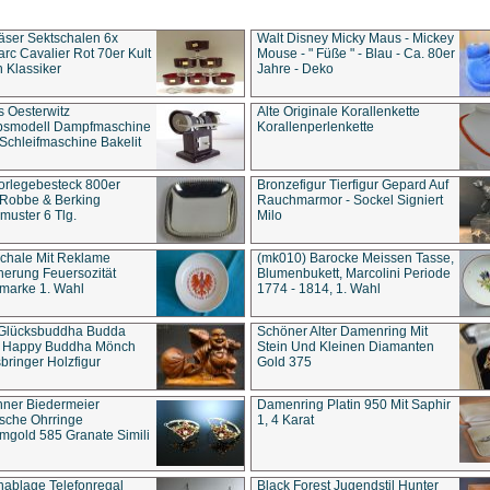
äser Sektschalen 6x
Walt Disney Micky Maus - Mickey
rc Cavalier Rot 70er Kult
Mouse - " Füße " - Blau - Ca. 80er
 Klassiker
Jahre - Deko
s Oesterwitz
Alte Originale Korallenkette
ebsmodell Dampfmaschine
Korallenperlenkette
Schleifmaschine Bakelit
rlegebesteck 800er
Bronzefigur Tierfigur Gepard Auf
 Robbe & Berking
Rauchmarmor - Sockel Signiert
uster 6 Tlg.
Milo
chale Mit Reklame
(mk010) Barocke Meissen Tasse,
herung Feuersozität
Blumenbukett, Marcolini Periode
marke 1. Wahl
1774 - 1814, 1. Wahl
 Glücksbuddha Budda
Schöner Alter Damenring Mit
t Happy Buddha Mönch
Stein Und Kleinen Diamanten
bringer Holzfigur
Gold 375
ner Biedermeier
Damenring Platin 950 Mit Saphir
ische Ohrringe
1, 4 Karat
gold 585 Granate Simili
nablage Telefonregal
Black Forest Jugendstil Hunter