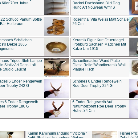
 60er 70er Jahre
Dackel Dachshund Bild Dog
Hund Art Nouveau Wmf S
22 Schuco Parfum Bottle
Rosenthal Vita Weiss Matt Schale
Bär Hellbraun
26 Cm
ersbach Schälchen
Keramik Figur Kurt Feuerriegel
stil Dekor 1865
Frohburg Sachsen Mädchen Mit
ngmontur
Katze Um 1915
uhaus Tripod Steh Lampe
Schaeffenacker Wand Platte
in Stativ Art Deco Loft
Fliese Relief Wandkeramik Wall
e Studio Leucht
Plaque Fisch
ades 6 Ender Rehgeweih
Schönes 6 Ender Rehgeweih
eer Trophy 242 G
Roe Deer Trophy 224 G
es 6 Ender Rehgeweih
6 Ender Rehgeweih Auf
eer Trophy 186 G
Naturholzbrett Roe Deer Trophy
Höhe: 34 Cm
Kamin Kaminumrandung " Victoria "
Fisher Pri
Antik Shabby Umrandung Vintage
Zubehör, V