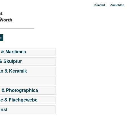
|
Kontakt
Anmelden
 & Maritimes
 & Skulptur
an & Keramik
 & Photographica
he & Flachgewebe
nst