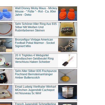
Walt Disney Micky Maus - Mickey
Mouse - " Füße " - Rot - Ca. 80er
Jahre - Deko
Sehr Schöner Alter Ring Aus 935
Silber Mit Weißen Und
Rubinfarbenen Steinen
Bronzefigur Vintage American
Football Pokal Marmor - Sockel
Signiert Milo
20 X Triglides 4 Webgürtel
Handtaschen Geldbeutel Ring
Verschluss Haken Schieber
Sehr Alter Silber 835 Fischpunze
Fischland Bernsteinanhänger
Amber Butterscotch
Email Ludwig Vierthaler Winhart
MÜnchen Jugendstil Cachepot
Art Nouveau 5c Wmf
French Jugendstil Schmetterling