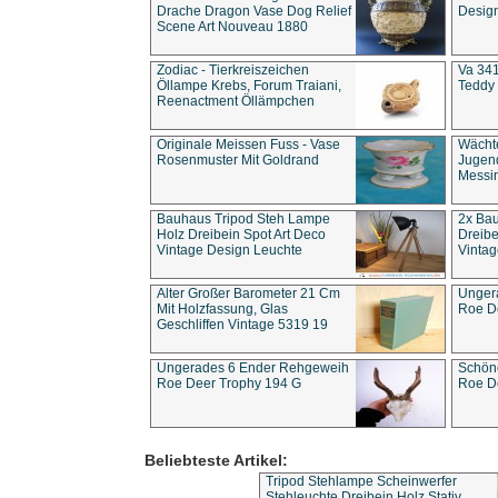
Drache Dragon Vase Dog Relief
Design
Scene Art Nouveau 1880
Zodiac - Tierkreiszeichen
Va 341
Öllampe Krebs, Forum Traiani,
Teddy 
Reenactment Öllämpchen
Originale Meissen Fuss - Vase
Wächt
Rosenmuster Mit Goldrand
Jugend
Messi
Bauhaus Tripod Steh Lampe
2x Ba
Holz Dreibein Spot Art Deco
Dreibe
Vintage Design Leuchte
Vintag
Alter Großer Barometer 21 Cm
Unger
Mit Holzfassung, Glas
Roe D
Geschliffen Vintage 5319 19
Ungerades 6 Ender Rehgeweih
Schön
Roe Deer Trophy 194 G
Roe D
Beliebteste Artikel:
Tripod Stehlampe Scheinwerfer
Stehleuchte Dreibein Holz Stativ