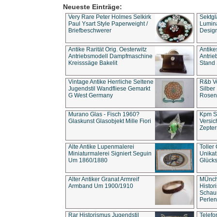
Neueste Einträge:
Very Rare Peter Holmes Selkirk
Sektgl
Paul Ysart Style Paperweight /
Lumina
Briefbeschwerer
Design
Antike Rarität Orig. Oesterwitz
Antike
Antriebsmodell Dampfmaschine
Antri
Kreisssäge Bakelit
Stand 
Vintage Antike Herrliche Seltene
R&b Vo
Jugendstil Wandfliese Gemarkt
Silber
G West Germany
Rosenm
Murano Glas - Fisch 1960?
Kpm S
Glaskunst Glasobjekt Mille Fiori
Versic
Zepter
Alte Antike Lupenmalerei
Toller
Miniaturmalerei Signiert Seguin
Unika
Um 1860/1880
Glücks
Alter Antiker Granat Armreif
MÜnch
Armband Um 1900/1910
Histor
Schaum
Perlen
Rar Historismus Jugendstil
Telefo