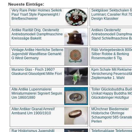
Neueste Einträge:
Very Rare Peter Holmes Selkirk
Sektgläser Sektschalen 
Paul Ysart Style Paperweight /
Luminarc Cavalier Rot 70
Briefbeschwerer
Design Klassiker
Antike Rarität Orig. Oesterwitz
Antikes Oesterwitz
Antriebsmodell Dampfmaschine
Antriebsmodell Dampfma
Kreisssäge Bakelit
Stand Schleifmaschine Ba
Vintage Antike Herrliche Seltene
R&b Vorlegebesteck 800
Jugendstil Wandfliese Gemarkt
Silber Robbe & Berking
G West Germany
Rosenmuster 6 Tlg.
Murano Glas - Fisch 1960?
Kpm Schale Mit Reklame
Glaskunst Glasobjekt Mille Fiori
Versicherung Feuersozitä
Zeptermarke 1. Wahl
Alte Antike Lupenmalerei
Toller Glücksbuddha Bu
Miniaturmalerei Signiert Seguin
Unikat Happy Buddha M
Um 1860/1880
Glücksbringer Holzfigur
Alter Antiker Granat Armreif
MÜnchner Biedermeier
Armband Um 1900/1910
Historische Ohrringe
Schaumgold 585 Granate 
Perlen
Rar Historismus Jugendstil
Telefonablage Telefonreg