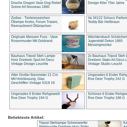
Drache Dragon Vase Dog Relief
Design 60er 70er Jahre
Scene Art Nouveau 1880
Zodiac - Tierkreiszeichen
Va 34122 Schuco Parfum 
Öllampe Krebs, Forum Traiani,
Teddy Bär Hellbraun
Reenactment Öllämpchen
Originale Meissen Fuss - Vase
Wächtersbach Schälche
Rosenmuster Mit Goldrand
Jugendstil Dekor 1865
Messingmontur
Bauhaus Tripod Steh Lampe
2x Bauhaus Tripod Steh
Holz Dreibein Spot Art Deco
Dreibein Stativ Art Deco L
Vintage Design Leuchte
Vintage Studio Leucht
Alter Großer Barometer 21 Cm
Ungerades 6 Ender Reh
Mit Holzfassung, Glas
Roe Deer Trophy 242 G
Geschliffen Vintage 5319 19
Ungerades 6 Ender Rehgeweih
Schönes 6 Ender Rehge
Roe Deer Trophy 194 G
Roe Deer Trophy 186 G
Beliebteste Artikel:
Tripod Stehlampe Scheinwerfer
Ka
Stehleuchte Dreibein Holz Stativ
An