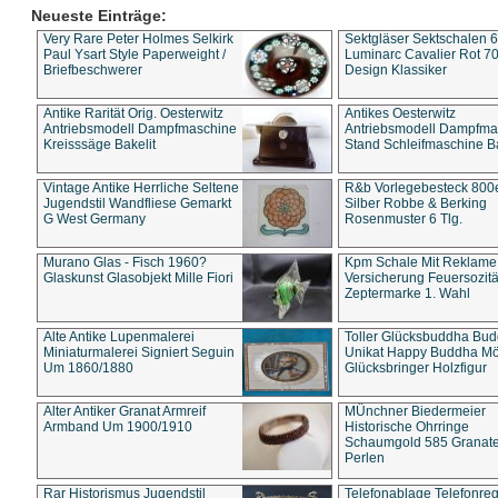
Neueste Einträge:
Very Rare Peter Holmes Selkirk
Sektgläser Sektschalen 
Paul Ysart Style Paperweight /
Luminarc Cavalier Rot 70
Briefbeschwerer
Design Klassiker
Antike Rarität Orig. Oesterwitz
Antikes Oesterwitz
Antriebsmodell Dampfmaschine
Antriebsmodell Dampfma
Kreisssäge Bakelit
Stand Schleifmaschine Ba
Vintage Antike Herrliche Seltene
R&b Vorlegebesteck 800
Jugendstil Wandfliese Gemarkt
Silber Robbe & Berking
G West Germany
Rosenmuster 6 Tlg.
Murano Glas - Fisch 1960?
Kpm Schale Mit Reklame
Glaskunst Glasobjekt Mille Fiori
Versicherung Feuersozitä
Zeptermarke 1. Wahl
Alte Antike Lupenmalerei
Toller Glücksbuddha Bu
Miniaturmalerei Signiert Seguin
Unikat Happy Buddha M
Um 1860/1880
Glücksbringer Holzfigur
Alter Antiker Granat Armreif
MÜnchner Biedermeier
Armband Um 1900/1910
Historische Ohrringe
Schaumgold 585 Granate 
Perlen
Rar Historismus Jugendstil
Telefonablage Telefonreg