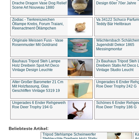
Drache Dragon Vase Dog Relief
Design 60er 70er Jahre
Scene Art Nouveau 1880
Zodiac - Tierkreiszeichen
Va 34122 Schuco Parfum 
Öllampe Krebs, Forum Traiani,
Teddy Bär Hellbraun
Reenactment Öllämpchen
Originale Meissen Fuss - Vase
Wächtersbach Schälche
Rosenmuster Mit Goldrand
Jugendstil Dekor 1865
Messingmontur
Bauhaus Tripod Steh Lampe
2x Bauhaus Tripod Steh
Holz Dreibein Spot Art Deco
Dreibein Stativ Art Deco L
Vintage Design Leuchte
Vintage Studio Leucht
Alter Großer Barometer 21 Cm
Ungerades 6 Ender Reh
Mit Holzfassung, Glas
Roe Deer Trophy 242 G
Geschliffen Vintage 5319 19
Ungerades 6 Ender Rehgeweih
Schönes 6 Ender Rehge
Roe Deer Trophy 194 G
Roe Deer Trophy 186 G
Beliebteste Artikel:
Tripod Stehlampe Scheinwerfer
Ka
Stehleuchte Dreibein Holz Stativ
An