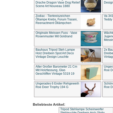
Drache Dragon Vase Dog Relief
Design
Scene Art Nouveau 1880
Zodiac - Tierkreiszeichen
Va 341
Öllampe Krebs, Forum Traiani,
Teddy 
Reenactment Öllämpchen
Originale Meissen Fuss - Vase
Wächt
Rosenmuster Mit Goldrand
Jugend
Messi
Bauhaus Tripod Steh Lampe
2x Ba
Holz Dreibein Spot Art Deco
Dreibe
Vintage Design Leuchte
Vintag
Alter Großer Barometer 21 Cm
Unger
Mit Holzfassung, Glas
Roe D
Geschliffen Vintage 5319 19
Ungerades 6 Ender Rehgeweih
Schön
Roe Deer Trophy 194 G
Roe D
Beliebteste Artikel:
Tripod Stehlampe Scheinwerfer
Stehleuchte Dreibein Holz Stativ