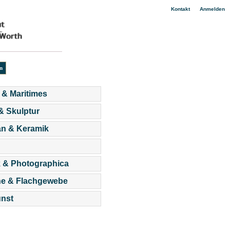
|
Kontakt
Anmelden
 & Maritimes
 & Skulptur
an & Keramik
 & Photographica
he & Flachgewebe
nst