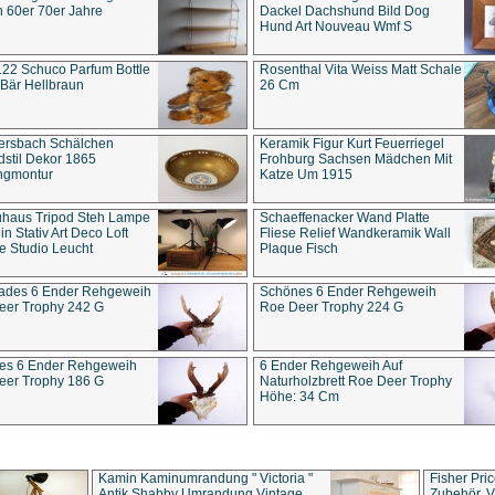
 60er 70er Jahre
Dackel Dachshund Bild Dog
Hund Art Nouveau Wmf S
22 Schuco Parfum Bottle
Rosenthal Vita Weiss Matt Schale
Bär Hellbraun
26 Cm
ersbach Schälchen
Keramik Figur Kurt Feuerriegel
stil Dekor 1865
Frohburg Sachsen Mädchen Mit
ngmontur
Katze Um 1915
uhaus Tripod Steh Lampe
Schaeffenacker Wand Platte
in Stativ Art Deco Loft
Fliese Relief Wandkeramik Wall
e Studio Leucht
Plaque Fisch
ades 6 Ender Rehgeweih
Schönes 6 Ender Rehgeweih
eer Trophy 242 G
Roe Deer Trophy 224 G
es 6 Ender Rehgeweih
6 Ender Rehgeweih Auf
eer Trophy 186 G
Naturholzbrett Roe Deer Trophy
Höhe: 34 Cm
Kamin Kaminumrandung " Victoria "
Fisher Pri
Antik Shabby Umrandung Vintage
Zubehör, V