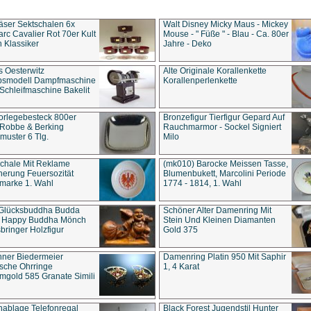
äser Sektschalen 6x
Walt Disney Micky Maus - Mickey
rc Cavalier Rot 70er Kult
Mouse - " Füße " - Blau - Ca. 80er
 Klassiker
Jahre - Deko
s Oesterwitz
Alte Originale Korallenkette
ebsmodell Dampfmaschine
Korallenperlenkette
Schleifmaschine Bakelit
rlegebesteck 800er
Bronzefigur Tierfigur Gepard Auf
 Robbe & Berking
Rauchmarmor - Sockel Signiert
uster 6 Tlg.
Milo
chale Mit Reklame
(mk010) Barocke Meissen Tasse,
herung Feuersozität
Blumenbukett, Marcolini Periode
marke 1. Wahl
1774 - 1814, 1. Wahl
 Glücksbuddha Budda
Schöner Alter Damenring Mit
t Happy Buddha Mönch
Stein Und Kleinen Diamanten
bringer Holzfigur
Gold 375
ner Biedermeier
Damenring Platin 950 Mit Saphir
ische Ohrringe
1, 4 Karat
gold 585 Granate Simili
nablage Telefonregal
Black Forest Jugendstil Hunter