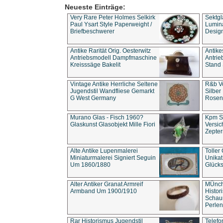
Neueste Einträge:
Very Rare Peter Holmes Selkirk
Sektgl
Paul Ysart Style Paperweight /
Lumina
Briefbeschwerer
Design
Antike Rarität Orig. Oesterwitz
Antike
Antriebsmodell Dampfmaschine
Antri
Kreisssäge Bakelit
Stand 
Vintage Antike Herrliche Seltene
R&b Vo
Jugendstil Wandfliese Gemarkt
Silber
G West Germany
Rosenm
Murano Glas - Fisch 1960?
Kpm S
Glaskunst Glasobjekt Mille Fiori
Versic
Zepter
Alte Antike Lupenmalerei
Toller
Miniaturmalerei Signiert Seguin
Unika
Um 1860/1880
Glücks
Alter Antiker Granat Armreif
MÜnch
Armband Um 1900/1910
Histor
Schaum
Perlen
Rar Historismus Jugendstil
Telefo