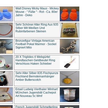
Walt Disney Micky Maus - Mickey
Mouse - " Füße " - Rot - Ca. 80er
Jahre - Deko
Sehr Schöner Alter Ring Aus 935
Silber Mit Weißen Und
Rubinfarbenen Steinen
Bronzefigur Vintage American
Football Pokal Marmor - Sockel
Signiert Milo
20 X Triglides 4 Webgürtel
Handtaschen Geldbeutel Ring
Verschluss Haken Schieber
Sehr Alter Silber 835 Fischpunze
Fischland Bernsteinanhänger
Amber Butterscotch
Email Ludwig Vierthaler Winhart
MÜnchen Jugendstil Cachepot
Art Nouveau 5c Wmf
French Jugendstil Schmetterling