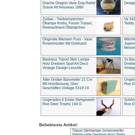
Drache Dragon Vase Dog Relief
Design
Scene Art Nouveau 1880
Zodiac - Tierkreiszeichen
Va 341
Öllampe Krebs, Forum Traiani,
Teddy 
Reenactment Öllämpchen
Originale Meissen Fuss - Vase
Wächt
Rosenmuster Mit Goldrand
Jugend
Messi
Bauhaus Tripod Steh Lampe
2x Ba
Holz Dreibein Spot Art Deco
Dreibe
Vintage Design Leuchte
Vintag
Alter Großer Barometer 21 Cm
Unger
Mit Holzfassung, Glas
Roe D
Geschliffen Vintage 5319 19
Ungerades 6 Ender Rehgeweih
Schön
Roe Deer Trophy 194 G
Roe D
Beliebteste Artikel:
Tripod Stehlampe Scheinwerfer
Stehleuchte Dreibein Holz Stativ