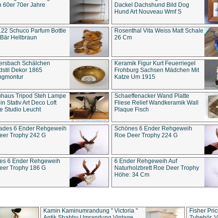
 60er 70er Jahre
Dackel Dachshund Bild Dog
Hund Art Nouveau Wmf S
22 Schuco Parfum Bottle
Rosenthal Vita Weiss Matt Schale
Bär Hellbraun
26 Cm
ersbach Schälchen
Keramik Figur Kurt Feuerriegel
stil Dekor 1865
Frohburg Sachsen Mädchen Mit
ngmontur
Katze Um 1915
uhaus Tripod Steh Lampe
Schaeffenacker Wand Platte
in Stativ Art Deco Loft
Fliese Relief Wandkeramik Wall
e Studio Leucht
Plaque Fisch
ades 6 Ender Rehgeweih
Schönes 6 Ender Rehgeweih
eer Trophy 242 G
Roe Deer Trophy 224 G
es 6 Ender Rehgeweih
6 Ender Rehgeweih Auf
eer Trophy 186 G
Naturholzbrett Roe Deer Trophy
Höhe: 34 Cm
Kamin Kaminumrandung " Victoria "
Fisher Pri
Antik Shabby Umrandung Vintage
Zubehör, V