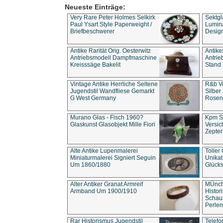
Neueste Einträge:
Very Rare Peter Holmes Selkirk
Sektgl
Paul Ysart Style Paperweight /
Lumina
Briefbeschwerer
Design
Antike Rarität Orig. Oesterwitz
Antike
Antriebsmodell Dampfmaschine
Antri
Kreisssäge Bakelit
Stand 
Vintage Antike Herrliche Seltene
R&b Vo
Jugendstil Wandfliese Gemarkt
Silber
G West Germany
Rosenm
Murano Glas - Fisch 1960?
Kpm S
Glaskunst Glasobjekt Mille Fiori
Versic
Zepter
Alte Antike Lupenmalerei
Toller
Miniaturmalerei Signiert Seguin
Unika
Um 1860/1880
Glücks
Alter Antiker Granat Armreif
MÜnch
Armband Um 1900/1910
Histor
Schaum
Perlen
Rar Historismus Jugendstil
Telefo