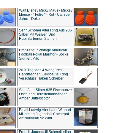
Walt Disney Micky Maus - Mickey
Mouse - " Füße " - Rot - Ca. 80er
Jahre - Deko
Sehr Schöner Alter Ring Aus 935
Silber Mit Weißen Und
Rubinfarbenen Steinen
Bronzefigur Vintage American
Football Pokal Marmor - Sockel
Signiert Milo
20 X Triglides 4 Webgürtel
Handtaschen Geldbeutel Ring
Verschluss Haken Schieber
Sehr Alter Silber 835 Fischpunze
Fischland Bernsteinanhänger
Amber Butterscotch
Email Ludwig Vierthaler Winhart
MÜnchen Jugendstil Cachepot
Art Nouveau 5c Wmf
French Jugendstil Schmetterling