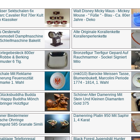
äser Sektschalen 6x
Walt Disney Micky Maus - Mickey
rc Cavalier Rot 70er Kult
Mouse - " Füße " - Blau - Ca. 80er
 Klassiker
Jahre - Deko
s Oesterwitz
Alte Originale Korallenkette
ebsmodell Dampfmaschine
Korallenperlenkette
Schleifmaschine Bakelit
rlegebesteck 800er
Bronzefigur Tierfigur Gepard Auf
 Robbe & Berking
Rauchmarmor - Sockel Signiert
uster 6 Tlg.
Milo
chale Mit Reklame
(mk010) Barocke Meissen Tasse,
herung Feuersozität
Blumenbukett, Marcolini Periode
marke 1. Wahl
1774 - 1814, 1. Wahl
 Glücksbuddha Budda
Schöner Alter Damenring Mit
t Happy Buddha Mönch
Stein Und Kleinen Diamanten
bringer Holzfigur
Gold 375
ner Biedermeier
Damenring Platin 950 Mit Saphir
ische Ohrringe
1, 4 Karat
gold 585 Granate Simili
nablage Telefonregal
Black Forest Jugendstil Hunter