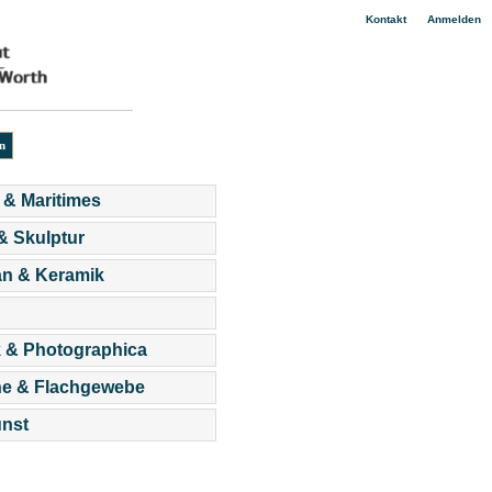
|
Kontakt
Anmelden
 & Maritimes
 & Skulptur
an & Keramik
 & Photographica
he & Flachgewebe
nst