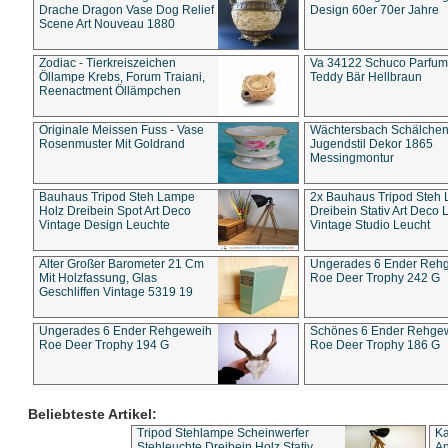
Drache Dragon Vase Dog Relief
Design 60er 70er Jahre
Scene Art Nouveau 1880
Zodiac - Tierkreiszeichen
Va 34122 Schuco Parfum 
Öllampe Krebs, Forum Traiani,
Teddy Bär Hellbraun
Reenactment Öllämpchen
Originale Meissen Fuss - Vase
Wächtersbach Schälche
Rosenmuster Mit Goldrand
Jugendstil Dekor 1865
Messingmontur
Bauhaus Tripod Steh Lampe
2x Bauhaus Tripod Steh
Holz Dreibein Spot Art Deco
Dreibein Stativ Art Deco L
Vintage Design Leuchte
Vintage Studio Leucht
Alter Großer Barometer 21 Cm
Ungerades 6 Ender Reh
Mit Holzfassung, Glas
Roe Deer Trophy 242 G
Geschliffen Vintage 5319 19
Ungerades 6 Ender Rehgeweih
Schönes 6 Ender Rehge
Roe Deer Trophy 194 G
Roe Deer Trophy 186 G
Beliebteste Artikel:
Tripod Stehlampe Scheinwerfer
Ka
Stehleuchte Dreibein Holz Stativ
An