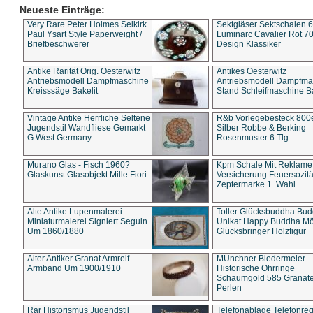
Neueste Einträge:
Very Rare Peter Holmes Selkirk
Sektgläser Sektschalen 
Paul Ysart Style Paperweight /
Luminarc Cavalier Rot 70
Briefbeschwerer
Design Klassiker
Antike Rarität Orig. Oesterwitz
Antikes Oesterwitz
Antriebsmodell Dampfmaschine
Antriebsmodell Dampfma
Kreisssäge Bakelit
Stand Schleifmaschine Ba
Vintage Antike Herrliche Seltene
R&b Vorlegebesteck 800
Jugendstil Wandfliese Gemarkt
Silber Robbe & Berking
G West Germany
Rosenmuster 6 Tlg.
Murano Glas - Fisch 1960?
Kpm Schale Mit Reklame
Glaskunst Glasobjekt Mille Fiori
Versicherung Feuersozitä
Zeptermarke 1. Wahl
Alte Antike Lupenmalerei
Toller Glücksbuddha Bu
Miniaturmalerei Signiert Seguin
Unikat Happy Buddha M
Um 1860/1880
Glücksbringer Holzfigur
Alter Antiker Granat Armreif
MÜnchner Biedermeier
Armband Um 1900/1910
Historische Ohrringe
Schaumgold 585 Granate 
Perlen
Rar Historismus Jugendstil
Telefonablage Telefonreg