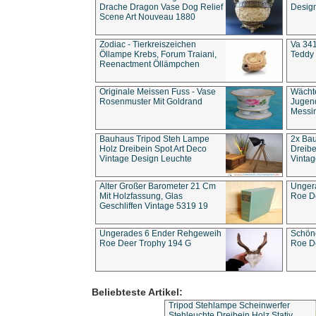
Drache Dragon Vase Dog Relief
Design
Scene Art Nouveau 1880
Zodiac - Tierkreiszeichen
Va 341
Öllampe Krebs, Forum Traiani,
Teddy 
Reenactment Öllämpchen
Originale Meissen Fuss - Vase
Wächt
Rosenmuster Mit Goldrand
Jugend
Messi
Bauhaus Tripod Steh Lampe
2x Ba
Holz Dreibein Spot Art Deco
Dreibe
Vintage Design Leuchte
Vintag
Alter Großer Barometer 21 Cm
Unger
Mit Holzfassung, Glas
Roe D
Geschliffen Vintage 5319 19
Ungerades 6 Ender Rehgeweih
Schön
Roe Deer Trophy 194 G
Roe D
Beliebteste Artikel:
Tripod Stehlampe Scheinwerfer
Stehleuchte Dreibein Holz Stativ