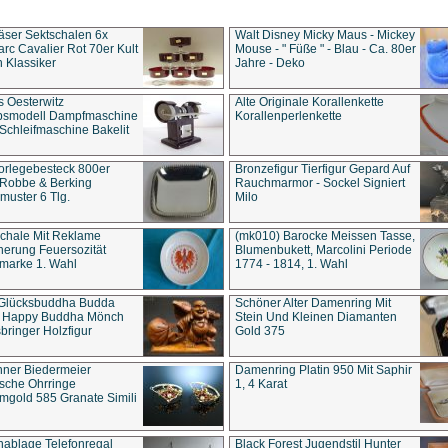
äser Sektschalen 6x
Walt Disney Micky Maus - Mickey
rc Cavalier Rot 70er Kult
Mouse - " Füße " - Blau - Ca. 80er
 Klassiker
Jahre - Deko
s Oesterwitz
Alte Originale Korallenkette
ebsmodell Dampfmaschine
Korallenperlenkette
Schleifmaschine Bakelit
rlegebesteck 800er
Bronzefigur Tierfigur Gepard Auf
 Robbe & Berking
Rauchmarmor - Sockel Signiert
uster 6 Tlg.
Milo
chale Mit Reklame
(mk010) Barocke Meissen Tasse,
herung Feuersozität
Blumenbukett, Marcolini Periode
marke 1. Wahl
1774 - 1814, 1. Wahl
 Glücksbuddha Budda
Schöner Alter Damenring Mit
t Happy Buddha Mönch
Stein Und Kleinen Diamanten
bringer Holzfigur
Gold 375
ner Biedermeier
Damenring Platin 950 Mit Saphir
ische Ohrringe
1, 4 Karat
gold 585 Granate Simili
nablage Telefonregal
Black Forest Jugendstil Hunter