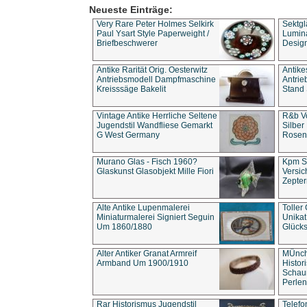
Neueste Einträge:
Very Rare Peter Holmes Selkirk
Sektgl
Paul Ysart Style Paperweight /
Lumina
Briefbeschwerer
Design
Antike Rarität Orig. Oesterwitz
Antike
Antriebsmodell Dampfmaschine
Antri
Kreisssäge Bakelit
Stand 
Vintage Antike Herrliche Seltene
R&b Vo
Jugendstil Wandfliese Gemarkt
Silber
G West Germany
Rosenm
Murano Glas - Fisch 1960?
Kpm S
Glaskunst Glasobjekt Mille Fiori
Versic
Zepter
Alte Antike Lupenmalerei
Toller
Miniaturmalerei Signiert Seguin
Unika
Um 1860/1880
Glücks
Alter Antiker Granat Armreif
MÜnch
Armband Um 1900/1910
Histor
Schaum
Perlen
Rar Historismus Jugendstil
Telefo