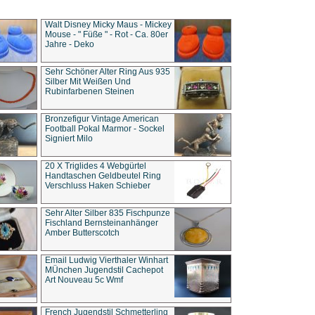
Walt Disney Micky Maus - Mickey
Mouse - " Füße " - Rot - Ca. 80er
Jahre - Deko
Sehr Schöner Alter Ring Aus 935
Silber Mit Weißen Und
Rubinfarbenen Steinen
Bronzefigur Vintage American
Football Pokal Marmor - Sockel
Signiert Milo
20 X Triglides 4 Webgürtel
Handtaschen Geldbeutel Ring
Verschluss Haken Schieber
Sehr Alter Silber 835 Fischpunze
Fischland Bernsteinanhänger
Amber Butterscotch
Email Ludwig Vierthaler Winhart
MÜnchen Jugendstil Cachepot
Art Nouveau 5c Wmf
French Jugendstil Schmetterling