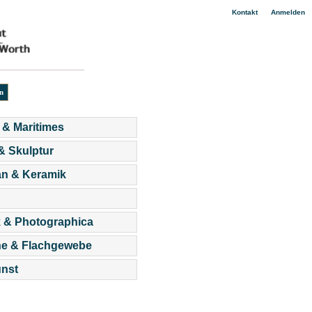
|
Kontakt
Anmelden
 & Maritimes
 & Skulptur
an & Keramik
 & Photographica
he & Flachgewebe
nst