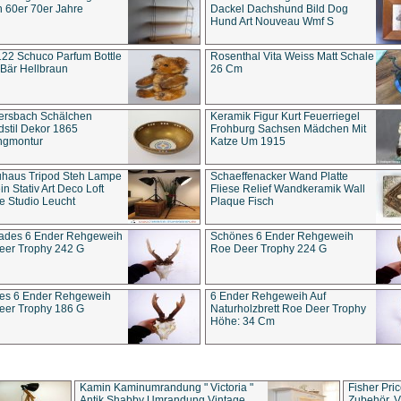
 60er 70er Jahre
Dackel Dachshund Bild Dog
Hund Art Nouveau Wmf S
22 Schuco Parfum Bottle
Rosenthal Vita Weiss Matt Schale
Bär Hellbraun
26 Cm
ersbach Schälchen
Keramik Figur Kurt Feuerriegel
stil Dekor 1865
Frohburg Sachsen Mädchen Mit
ngmontur
Katze Um 1915
uhaus Tripod Steh Lampe
Schaeffenacker Wand Platte
in Stativ Art Deco Loft
Fliese Relief Wandkeramik Wall
e Studio Leucht
Plaque Fisch
ades 6 Ender Rehgeweih
Schönes 6 Ender Rehgeweih
eer Trophy 242 G
Roe Deer Trophy 224 G
es 6 Ender Rehgeweih
6 Ender Rehgeweih Auf
eer Trophy 186 G
Naturholzbrett Roe Deer Trophy
Höhe: 34 Cm
Kamin Kaminumrandung " Victoria "
Fisher Pri
Antik Shabby Umrandung Vintage
Zubehör, V