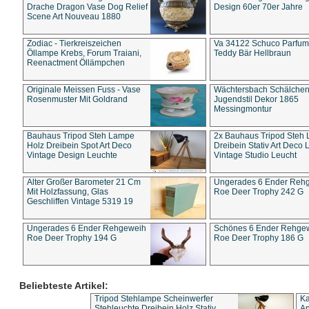
Drache Dragon Vase Dog Relief
Design 60er 70er Jahre
Scene Art Nouveau 1880
Zodiac - Tierkreiszeichen
Va 34122 Schuco Parfum 
Öllampe Krebs, Forum Traiani,
Teddy Bär Hellbraun
Reenactment Öllämpchen
Originale Meissen Fuss - Vase
Wächtersbach Schälche
Rosenmuster Mit Goldrand
Jugendstil Dekor 1865
Messingmontur
Bauhaus Tripod Steh Lampe
2x Bauhaus Tripod Steh
Holz Dreibein Spot Art Deco
Dreibein Stativ Art Deco L
Vintage Design Leuchte
Vintage Studio Leucht
Alter Großer Barometer 21 Cm
Ungerades 6 Ender Reh
Mit Holzfassung, Glas
Roe Deer Trophy 242 G
Geschliffen Vintage 5319 19
Ungerades 6 Ender Rehgeweih
Schönes 6 Ender Rehge
Roe Deer Trophy 194 G
Roe Deer Trophy 186 G
Beliebteste Artikel:
Tripod Stehlampe Scheinwerfer
Ka
Stehleuchte Dreibein Holz Stativ
An