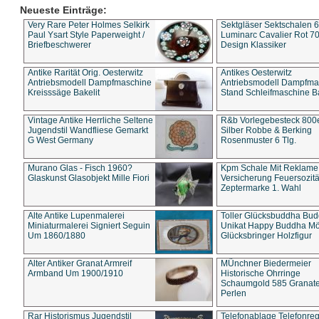
Neueste Einträge:
Very Rare Peter Holmes Selkirk
Sektgläser Sektschalen 
Paul Ysart Style Paperweight /
Luminarc Cavalier Rot 70
Briefbeschwerer
Design Klassiker
Antike Rarität Orig. Oesterwitz
Antikes Oesterwitz
Antriebsmodell Dampfmaschine
Antriebsmodell Dampfma
Kreisssäge Bakelit
Stand Schleifmaschine Ba
Vintage Antike Herrliche Seltene
R&b Vorlegebesteck 800
Jugendstil Wandfliese Gemarkt
Silber Robbe & Berking
G West Germany
Rosenmuster 6 Tlg.
Murano Glas - Fisch 1960?
Kpm Schale Mit Reklame
Glaskunst Glasobjekt Mille Fiori
Versicherung Feuersozitä
Zeptermarke 1. Wahl
Alte Antike Lupenmalerei
Toller Glücksbuddha Bu
Miniaturmalerei Signiert Seguin
Unikat Happy Buddha M
Um 1860/1880
Glücksbringer Holzfigur
Alter Antiker Granat Armreif
MÜnchner Biedermeier
Armband Um 1900/1910
Historische Ohrringe
Schaumgold 585 Granate 
Perlen
Rar Historismus Jugendstil
Telefonablage Telefonreg