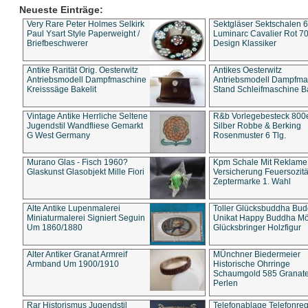
Neueste Einträge:
Very Rare Peter Holmes Selkirk
Sektgläser Sektschalen 
Paul Ysart Style Paperweight /
Luminarc Cavalier Rot 70
Briefbeschwerer
Design Klassiker
Antike Rarität Orig. Oesterwitz
Antikes Oesterwitz
Antriebsmodell Dampfmaschine
Antriebsmodell Dampfma
Kreisssäge Bakelit
Stand Schleifmaschine Ba
Vintage Antike Herrliche Seltene
R&b Vorlegebesteck 800
Jugendstil Wandfliese Gemarkt
Silber Robbe & Berking
G West Germany
Rosenmuster 6 Tlg.
Murano Glas - Fisch 1960?
Kpm Schale Mit Reklame
Glaskunst Glasobjekt Mille Fiori
Versicherung Feuersozitä
Zeptermarke 1. Wahl
Alte Antike Lupenmalerei
Toller Glücksbuddha Bu
Miniaturmalerei Signiert Seguin
Unikat Happy Buddha M
Um 1860/1880
Glücksbringer Holzfigur
Alter Antiker Granat Armreif
MÜnchner Biedermeier
Armband Um 1900/1910
Historische Ohrringe
Schaumgold 585 Granate 
Perlen
Rar Historismus Jugendstil
Telefonablage Telefonreg