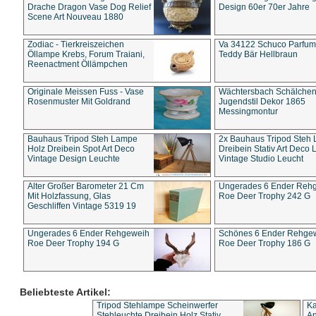
Drache Dragon Vase Dog Relief
Design 60er 70er Jahre
Scene Art Nouveau 1880
Zodiac - Tierkreiszeichen
Va 34122 Schuco Parfum 
Öllampe Krebs, Forum Traiani,
Teddy Bär Hellbraun
Reenactment Öllämpchen
Originale Meissen Fuss - Vase
Wächtersbach Schälche
Rosenmuster Mit Goldrand
Jugendstil Dekor 1865
Messingmontur
Bauhaus Tripod Steh Lampe
2x Bauhaus Tripod Steh
Holz Dreibein Spot Art Deco
Dreibein Stativ Art Deco L
Vintage Design Leuchte
Vintage Studio Leucht
Alter Großer Barometer 21 Cm
Ungerades 6 Ender Reh
Mit Holzfassung, Glas
Roe Deer Trophy 242 G
Geschliffen Vintage 5319 19
Ungerades 6 Ender Rehgeweih
Schönes 6 Ender Rehge
Roe Deer Trophy 194 G
Roe Deer Trophy 186 G
Beliebteste Artikel:
Tripod Stehlampe Scheinwerfer
Ka
Stehleuchte Dreibein Holz Stativ
An