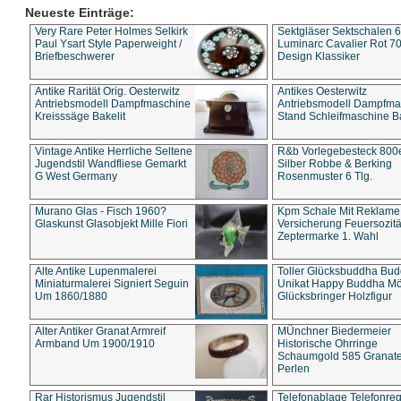
Neueste Einträge:
Very Rare Peter Holmes Selkirk
Sektgläser Sektschalen 
Paul Ysart Style Paperweight /
Luminarc Cavalier Rot 70
Briefbeschwerer
Design Klassiker
Antike Rarität Orig. Oesterwitz
Antikes Oesterwitz
Antriebsmodell Dampfmaschine
Antriebsmodell Dampfma
Kreisssäge Bakelit
Stand Schleifmaschine Ba
Vintage Antike Herrliche Seltene
R&b Vorlegebesteck 800
Jugendstil Wandfliese Gemarkt
Silber Robbe & Berking
G West Germany
Rosenmuster 6 Tlg.
Murano Glas - Fisch 1960?
Kpm Schale Mit Reklame
Glaskunst Glasobjekt Mille Fiori
Versicherung Feuersozitä
Zeptermarke 1. Wahl
Alte Antike Lupenmalerei
Toller Glücksbuddha Bu
Miniaturmalerei Signiert Seguin
Unikat Happy Buddha M
Um 1860/1880
Glücksbringer Holzfigur
Alter Antiker Granat Armreif
MÜnchner Biedermeier
Armband Um 1900/1910
Historische Ohrringe
Schaumgold 585 Granate 
Perlen
Rar Historismus Jugendstil
Telefonablage Telefonreg