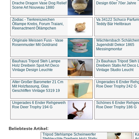
Drache Dragon Vase Dog Relief
Design 60er 70er Jahre
Scene Art Nouveau 1880
Zodiac - Tierkreiszeichen
Va 34122 Schuco Parfum 
Öllampe Krebs, Forum Traiani,
Teddy Bär Hellbraun
Reenactment Öllämpchen
Originale Meissen Fuss - Vase
Wächtersbach Schälche
Rosenmuster Mit Goldrand
Jugendstil Dekor 1865
Messingmontur
Bauhaus Tripod Steh Lampe
2x Bauhaus Tripod Steh
Holz Dreibein Spot Art Deco
Dreibein Stativ Art Deco L
Vintage Design Leuchte
Vintage Studio Leucht
Alter Großer Barometer 21 Cm
Ungerades 6 Ender Reh
Mit Holzfassung, Glas
Roe Deer Trophy 242 G
Geschliffen Vintage 5319 19
Ungerades 6 Ender Rehgeweih
Schönes 6 Ender Rehge
Roe Deer Trophy 194 G
Roe Deer Trophy 186 G
Beliebteste Artikel:
Tripod Stehlampe Scheinwerfer
Ka
Stehleuchte Dreibein Holz Stativ
An