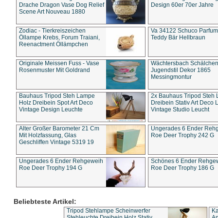
Drache Dragon Vase Dog Relief
Design 60er 70er Jahre
Scene Art Nouveau 1880
Zodiac - Tierkreiszeichen
Va 34122 Schuco Parfum 
Öllampe Krebs, Forum Traiani,
Teddy Bär Hellbraun
Reenactment Öllämpchen
Originale Meissen Fuss - Vase
Wächtersbach Schälche
Rosenmuster Mit Goldrand
Jugendstil Dekor 1865
Messingmontur
Bauhaus Tripod Steh Lampe
2x Bauhaus Tripod Steh
Holz Dreibein Spot Art Deco
Dreibein Stativ Art Deco L
Vintage Design Leuchte
Vintage Studio Leucht
Alter Großer Barometer 21 Cm
Ungerades 6 Ender Reh
Mit Holzfassung, Glas
Roe Deer Trophy 242 G
Geschliffen Vintage 5319 19
Ungerades 6 Ender Rehgeweih
Schönes 6 Ender Rehge
Roe Deer Trophy 194 G
Roe Deer Trophy 186 G
Beliebteste Artikel:
Tripod Stehlampe Scheinwerfer
Ka
Stehleuchte Dreibein Holz Stativ
An