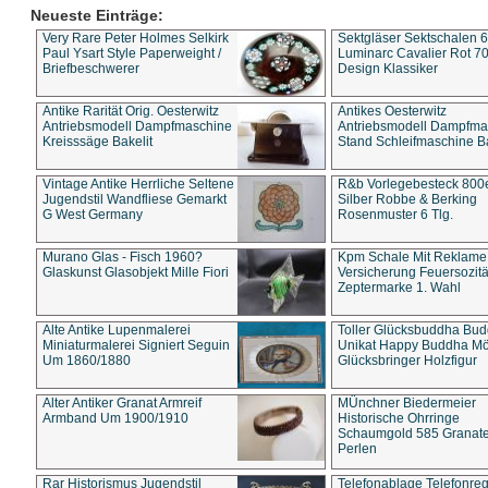
Neueste Einträge:
Very Rare Peter Holmes Selkirk
Sektgläser Sektschalen 
Paul Ysart Style Paperweight /
Luminarc Cavalier Rot 70
Briefbeschwerer
Design Klassiker
Antike Rarität Orig. Oesterwitz
Antikes Oesterwitz
Antriebsmodell Dampfmaschine
Antriebsmodell Dampfma
Kreisssäge Bakelit
Stand Schleifmaschine Ba
Vintage Antike Herrliche Seltene
R&b Vorlegebesteck 800
Jugendstil Wandfliese Gemarkt
Silber Robbe & Berking
G West Germany
Rosenmuster 6 Tlg.
Murano Glas - Fisch 1960?
Kpm Schale Mit Reklame
Glaskunst Glasobjekt Mille Fiori
Versicherung Feuersozitä
Zeptermarke 1. Wahl
Alte Antike Lupenmalerei
Toller Glücksbuddha Bu
Miniaturmalerei Signiert Seguin
Unikat Happy Buddha M
Um 1860/1880
Glücksbringer Holzfigur
Alter Antiker Granat Armreif
MÜnchner Biedermeier
Armband Um 1900/1910
Historische Ohrringe
Schaumgold 585 Granate 
Perlen
Rar Historismus Jugendstil
Telefonablage Telefonreg