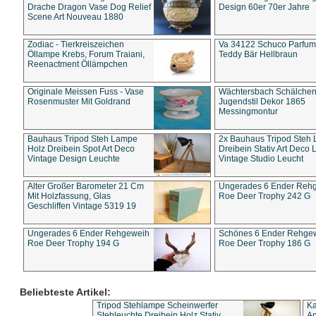
Drache Dragon Vase Dog Relief
Design 60er 70er Jahre
Scene Art Nouveau 1880
Zodiac - Tierkreiszeichen
Va 34122 Schuco Parfum 
Öllampe Krebs, Forum Traiani,
Teddy Bär Hellbraun
Reenactment Öllämpchen
Originale Meissen Fuss - Vase
Wächtersbach Schälche
Rosenmuster Mit Goldrand
Jugendstil Dekor 1865
Messingmontur
Bauhaus Tripod Steh Lampe
2x Bauhaus Tripod Steh
Holz Dreibein Spot Art Deco
Dreibein Stativ Art Deco L
Vintage Design Leuchte
Vintage Studio Leucht
Alter Großer Barometer 21 Cm
Ungerades 6 Ender Reh
Mit Holzfassung, Glas
Roe Deer Trophy 242 G
Geschliffen Vintage 5319 19
Ungerades 6 Ender Rehgeweih
Schönes 6 Ender Rehge
Roe Deer Trophy 194 G
Roe Deer Trophy 186 G
Beliebteste Artikel:
Tripod Stehlampe Scheinwerfer
Ka
Stehleuchte Dreibein Holz Stativ
An