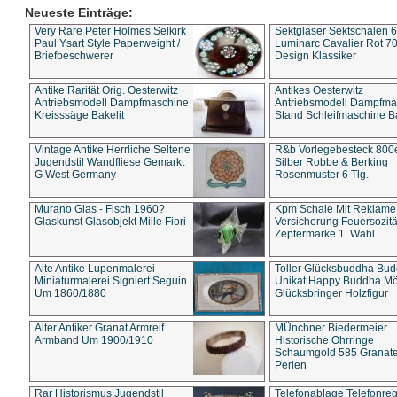
Neueste Einträge:
Very Rare Peter Holmes Selkirk
Sektgläser Sektschalen 
Paul Ysart Style Paperweight /
Luminarc Cavalier Rot 70
Briefbeschwerer
Design Klassiker
Antike Rarität Orig. Oesterwitz
Antikes Oesterwitz
Antriebsmodell Dampfmaschine
Antriebsmodell Dampfma
Kreisssäge Bakelit
Stand Schleifmaschine Ba
Vintage Antike Herrliche Seltene
R&b Vorlegebesteck 800
Jugendstil Wandfliese Gemarkt
Silber Robbe & Berking
G West Germany
Rosenmuster 6 Tlg.
Murano Glas - Fisch 1960?
Kpm Schale Mit Reklame
Glaskunst Glasobjekt Mille Fiori
Versicherung Feuersozitä
Zeptermarke 1. Wahl
Alte Antike Lupenmalerei
Toller Glücksbuddha Bu
Miniaturmalerei Signiert Seguin
Unikat Happy Buddha M
Um 1860/1880
Glücksbringer Holzfigur
Alter Antiker Granat Armreif
MÜnchner Biedermeier
Armband Um 1900/1910
Historische Ohrringe
Schaumgold 585 Granate 
Perlen
Rar Historismus Jugendstil
Telefonablage Telefonreg