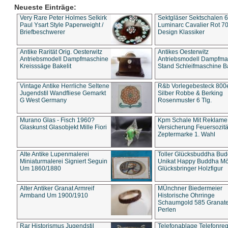
Neueste Einträge:
Very Rare Peter Holmes Selkirk
Sektgläser Sektschalen 
Paul Ysart Style Paperweight /
Luminarc Cavalier Rot 70
Briefbeschwerer
Design Klassiker
Antike Rarität Orig. Oesterwitz
Antikes Oesterwitz
Antriebsmodell Dampfmaschine
Antriebsmodell Dampfma
Kreisssäge Bakelit
Stand Schleifmaschine Ba
Vintage Antike Herrliche Seltene
R&b Vorlegebesteck 800
Jugendstil Wandfliese Gemarkt
Silber Robbe & Berking
G West Germany
Rosenmuster 6 Tlg.
Murano Glas - Fisch 1960?
Kpm Schale Mit Reklame
Glaskunst Glasobjekt Mille Fiori
Versicherung Feuersozitä
Zeptermarke 1. Wahl
Alte Antike Lupenmalerei
Toller Glücksbuddha Bu
Miniaturmalerei Signiert Seguin
Unikat Happy Buddha M
Um 1860/1880
Glücksbringer Holzfigur
Alter Antiker Granat Armreif
MÜnchner Biedermeier
Armband Um 1900/1910
Historische Ohrringe
Schaumgold 585 Granate 
Perlen
Rar Historismus Jugendstil
Telefonablage Telefonreg