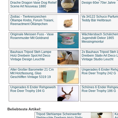
Drache Dragon Vase Dog Relief
Design 60er 70er Jahre
Scene Art Nouveau 1880
Zodiac - Tierkreiszeichen
Va 34122 Schuco Parfum 
Öllampe Krebs, Forum Traiani,
Teddy Bär Hellbraun
Reenactment Öllämpchen
Originale Meissen Fuss - Vase
Wächtersbach Schälche
Rosenmuster Mit Goldrand
Jugendstil Dekor 1865
Messingmontur
Bauhaus Tripod Steh Lampe
2x Bauhaus Tripod Steh
Holz Dreibein Spot Art Deco
Dreibein Stativ Art Deco L
Vintage Design Leuchte
Vintage Studio Leucht
Alter Großer Barometer 21 Cm
Ungerades 6 Ender Reh
Mit Holzfassung, Glas
Roe Deer Trophy 242 G
Geschliffen Vintage 5319 19
Ungerades 6 Ender Rehgeweih
Schönes 6 Ender Rehge
Roe Deer Trophy 194 G
Roe Deer Trophy 186 G
Beliebteste Artikel:
Tripod Stehlampe Scheinwerfer
Ka
Stehleuchte Dreibein Holz Stativ
An