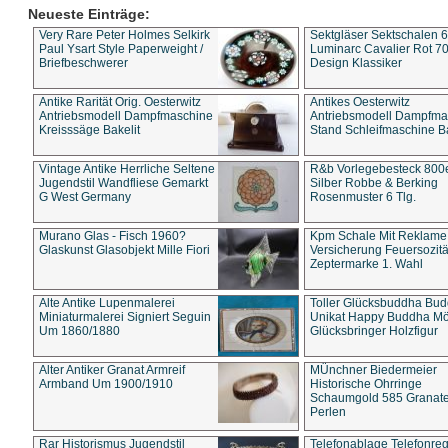
Neueste Einträge:
Very Rare Peter Holmes Selkirk
Sektgläser Sektschalen 
Paul Ysart Style Paperweight /
Luminarc Cavalier Rot 70
Briefbeschwerer
Design Klassiker
Antike Rarität Orig. Oesterwitz
Antikes Oesterwitz
Antriebsmodell Dampfmaschine
Antriebsmodell Dampfma
Kreisssäge Bakelit
Stand Schleifmaschine Ba
Vintage Antike Herrliche Seltene
R&b Vorlegebesteck 800
Jugendstil Wandfliese Gemarkt
Silber Robbe & Berking
G West Germany
Rosenmuster 6 Tlg.
Murano Glas - Fisch 1960?
Kpm Schale Mit Reklame
Glaskunst Glasobjekt Mille Fiori
Versicherung Feuersozitä
Zeptermarke 1. Wahl
Alte Antike Lupenmalerei
Toller Glücksbuddha Bu
Miniaturmalerei Signiert Seguin
Unikat Happy Buddha M
Um 1860/1880
Glücksbringer Holzfigur
Alter Antiker Granat Armreif
MÜnchner Biedermeier
Armband Um 1900/1910
Historische Ohrringe
Schaumgold 585 Granate 
Perlen
Rar Historismus Jugendstil
Telefonablage Telefonreg