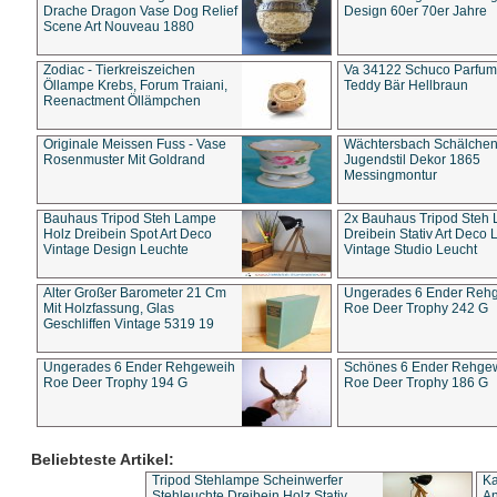
Drache Dragon Vase Dog Relief
Design 60er 70er Jahre
Scene Art Nouveau 1880
Zodiac - Tierkreiszeichen
Va 34122 Schuco Parfum 
Öllampe Krebs, Forum Traiani,
Teddy Bär Hellbraun
Reenactment Öllämpchen
Originale Meissen Fuss - Vase
Wächtersbach Schälche
Rosenmuster Mit Goldrand
Jugendstil Dekor 1865
Messingmontur
Bauhaus Tripod Steh Lampe
2x Bauhaus Tripod Steh
Holz Dreibein Spot Art Deco
Dreibein Stativ Art Deco L
Vintage Design Leuchte
Vintage Studio Leucht
Alter Großer Barometer 21 Cm
Ungerades 6 Ender Reh
Mit Holzfassung, Glas
Roe Deer Trophy 242 G
Geschliffen Vintage 5319 19
Ungerades 6 Ender Rehgeweih
Schönes 6 Ender Rehge
Roe Deer Trophy 194 G
Roe Deer Trophy 186 G
Beliebteste Artikel:
Tripod Stehlampe Scheinwerfer
Ka
Stehleuchte Dreibein Holz Stativ
An