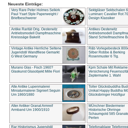
Neueste Einträge:
Very Rare Peter Holmes Selkirk
Sektgläser Sektschalen 
Paul Ysart Style Paperweight /
Luminarc Cavalier Rot 70
Briefbeschwerer
Design Klassiker
Antike Rarität Orig. Oesterwitz
Antikes Oesterwitz
Antriebsmodell Dampfmaschine
Antriebsmodell Dampfma
Kreisssäge Bakelit
Stand Schleifmaschine Ba
Vintage Antike Herrliche Seltene
R&b Vorlegebesteck 800
Jugendstil Wandfliese Gemarkt
Silber Robbe & Berking
G West Germany
Rosenmuster 6 Tlg.
Murano Glas - Fisch 1960?
Kpm Schale Mit Reklame
Glaskunst Glasobjekt Mille Fiori
Versicherung Feuersozitä
Zeptermarke 1. Wahl
Alte Antike Lupenmalerei
Toller Glücksbuddha Bu
Miniaturmalerei Signiert Seguin
Unikat Happy Buddha M
Um 1860/1880
Glücksbringer Holzfigur
Alter Antiker Granat Armreif
MÜnchner Biedermeier
Armband Um 1900/1910
Historische Ohrringe
Schaumgold 585 Granate 
Perlen
Rar Historismus Jugendstil
Telefonablage Telefonreg