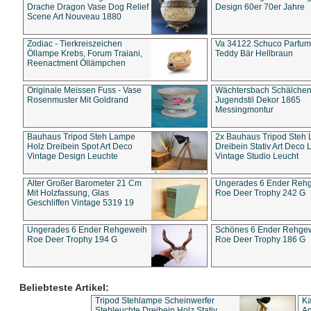
Drache Dragon Vase Dog Relief
Design 60er 70er Jahre
Scene Art Nouveau 1880
Zodiac - Tierkreiszeichen
Va 34122 Schuco Parfum 
Öllampe Krebs, Forum Traiani,
Teddy Bär Hellbraun
Reenactment Öllämpchen
Originale Meissen Fuss - Vase
Wächtersbach Schälche
Rosenmuster Mit Goldrand
Jugendstil Dekor 1865
Messingmontur
Bauhaus Tripod Steh Lampe
2x Bauhaus Tripod Steh
Holz Dreibein Spot Art Deco
Dreibein Stativ Art Deco L
Vintage Design Leuchte
Vintage Studio Leucht
Alter Großer Barometer 21 Cm
Ungerades 6 Ender Reh
Mit Holzfassung, Glas
Roe Deer Trophy 242 G
Geschliffen Vintage 5319 19
Ungerades 6 Ender Rehgeweih
Schönes 6 Ender Rehge
Roe Deer Trophy 194 G
Roe Deer Trophy 186 G
Beliebteste Artikel:
Tripod Stehlampe Scheinwerfer
Ka
Stehleuchte Dreibein Holz Stativ
An