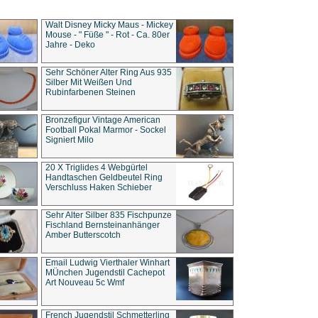
Walt Disney Micky Maus - Mickey
Mouse - " Füße " - Rot - Ca. 80er
Jahre - Deko
Sehr Schöner Alter Ring Aus 935
Silber Mit Weißen Und
Rubinfarbenen Steinen
Bronzefigur Vintage American
Football Pokal Marmor - Sockel
Signiert Milo
20 X Triglides 4 Webgürtel
Handtaschen Geldbeutel Ring
Verschluss Haken Schieber
Sehr Alter Silber 835 Fischpunze
Fischland Bernsteinanhänger
Amber Butterscotch
Email Ludwig Vierthaler Winhart
MÜnchen Jugendstil Cachepot
Art Nouveau 5c Wmf
French Jugendstil Schmetterling