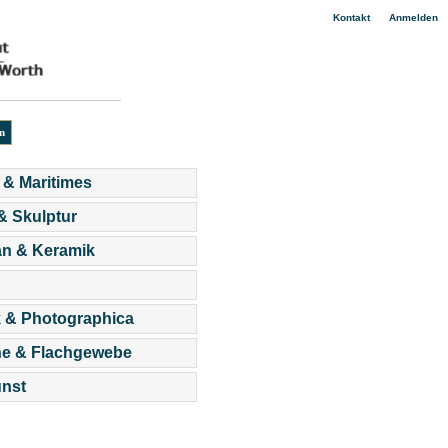
|
Kontakt
Anmelden
 & Maritimes
 & Skulptur
an & Keramik
 & Photographica
he & Flachgewebe
nst