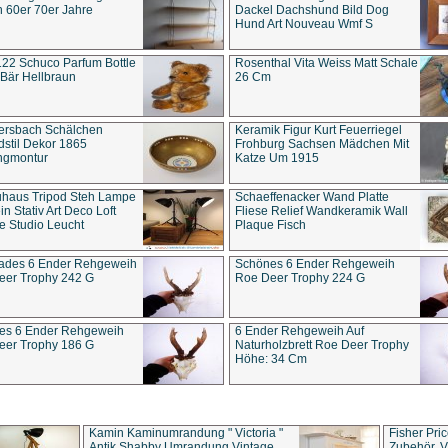
 60er 70er Jahre
Dackel Dachshund Bild Dog
Hund Art Nouveau Wmf S
22 Schuco Parfum Bottle
Rosenthal Vita Weiss Matt Schale
Bär Hellbraun
26 Cm
ersbach Schälchen
Keramik Figur Kurt Feuerriegel
stil Dekor 1865
Frohburg Sachsen Mädchen Mit
ngmontur
Katze Um 1915
uhaus Tripod Steh Lampe
Schaeffenacker Wand Platte
in Stativ Art Deco Loft
Fliese Relief Wandkeramik Wall
e Studio Leucht
Plaque Fisch
ades 6 Ender Rehgeweih
Schönes 6 Ender Rehgeweih
eer Trophy 242 G
Roe Deer Trophy 224 G
es 6 Ender Rehgeweih
6 Ender Rehgeweih Auf
eer Trophy 186 G
Naturholzbrett Roe Deer Trophy
Höhe: 34 Cm
Kamin Kaminumrandung " Victoria "
Fisher Pri
Antik Shabby Umrandung Vintage
Zubehör, V