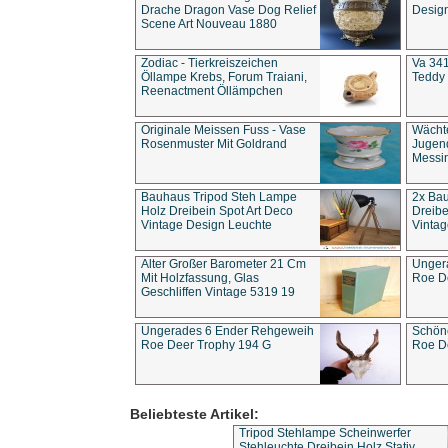
Drache Dragon Vase Dog Relief
Design
Scene Art Nouveau 1880
Zodiac - Tierkreiszeichen
Va 341
Öllampe Krebs, Forum Traiani,
Teddy 
Reenactment Öllämpchen
Originale Meissen Fuss - Vase
Wächt
Rosenmuster Mit Goldrand
Jugend
Messi
Bauhaus Tripod Steh Lampe
2x Ba
Holz Dreibein Spot Art Deco
Dreibe
Vintage Design Leuchte
Vintag
Alter Großer Barometer 21 Cm
Unger
Mit Holzfassung, Glas
Roe D
Geschliffen Vintage 5319 19
Ungerades 6 Ender Rehgeweih
Schön
Roe Deer Trophy 194 G
Roe D
Beliebteste Artikel:
Tripod Stehlampe Scheinwerfer
Stehleuchte Dreibein Holz Stativ