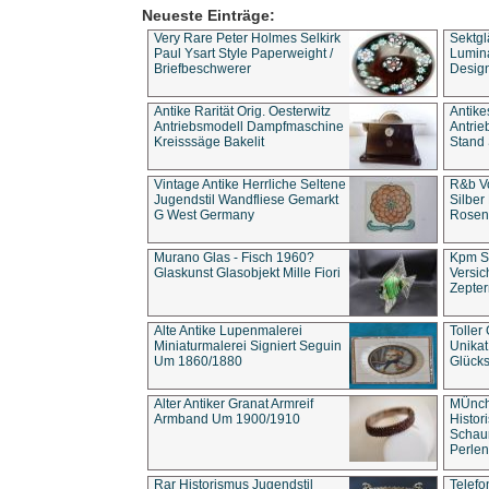
Neueste Einträge:
Very Rare Peter Holmes Selkirk
Sektgl
Paul Ysart Style Paperweight /
Lumina
Briefbeschwerer
Design
Antike Rarität Orig. Oesterwitz
Antike
Antriebsmodell Dampfmaschine
Antri
Kreisssäge Bakelit
Stand 
Vintage Antike Herrliche Seltene
R&b Vo
Jugendstil Wandfliese Gemarkt
Silber
G West Germany
Rosenm
Murano Glas - Fisch 1960?
Kpm S
Glaskunst Glasobjekt Mille Fiori
Versic
Zepter
Alte Antike Lupenmalerei
Toller
Miniaturmalerei Signiert Seguin
Unika
Um 1860/1880
Glücks
Alter Antiker Granat Armreif
MÜnch
Armband Um 1900/1910
Histor
Schaum
Perlen
Rar Historismus Jugendstil
Telefo