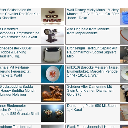
äser Sektschalen 6x
Walt Disney Micky Maus - Mickey
rc Cavalier Rot 70er Kult
Mouse - " Füße " - Blau - Ca. 80er
 Klassiker
Jahre - Deko
s Oesterwitz
Alte Originale Korallenkette
ebsmodell Dampfmaschine
Korallenperlenkette
Schleifmaschine Bakelit
rlegebesteck 800er
Bronzefigur Tierfigur Gepard Auf
 Robbe & Berking
Rauchmarmor - Sockel Signiert
uster 6 Tlg.
Milo
chale Mit Reklame
(mk010) Barocke Meissen Tasse,
herung Feuersozität
Blumenbukett, Marcolini Periode
marke 1. Wahl
1774 - 1814, 1. Wahl
 Glücksbuddha Budda
Schöner Alter Damenring Mit
t Happy Buddha Mönch
Stein Und Kleinen Diamanten
bringer Holzfigur
Gold 375
ner Biedermeier
Damenring Platin 950 Mit Saphir
ische Ohrringe
1, 4 Karat
gold 585 Granate Simili
nablage Telefonregal
Black Forest Jugendstil Hunter