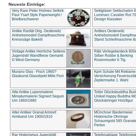
Neueste Einträge:
Very Rare Peter Holmes Selkirk
Sektgläser Sektschalen 
Paul Ysart Style Paperweight /
Luminarc Cavalier Rot 70
Briefbeschwerer
Design Klassiker
Antike Rarität Orig. Oesterwitz
Antikes Oesterwitz
Antriebsmodell Dampfmaschine
Antriebsmodell Dampfma
Kreisssäge Bakelit
Stand Schleifmaschine Ba
Vintage Antike Herrliche Seltene
R&b Vorlegebesteck 800
Jugendstil Wandfliese Gemarkt
Silber Robbe & Berking
G West Germany
Rosenmuster 6 Tlg.
Murano Glas - Fisch 1960?
Kpm Schale Mit Reklame
Glaskunst Glasobjekt Mille Fiori
Versicherung Feuersozitä
Zeptermarke 1. Wahl
Alte Antike Lupenmalerei
Toller Glücksbuddha Bu
Miniaturmalerei Signiert Seguin
Unikat Happy Buddha M
Um 1860/1880
Glücksbringer Holzfigur
Alter Antiker Granat Armreif
MÜnchner Biedermeier
Armband Um 1900/1910
Historische Ohrringe
Schaumgold 585 Granate 
Perlen
Rar Historismus Jugendstil
Telefonablage Telefonreg