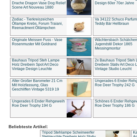
Drache Dragon Vase Dog Relief
Design 60er 70er Jahre
Scene Art Nouveau 1880
Zodiac - Tierkreiszeichen
Va 34122 Schuco Parfum 
Öllampe Krebs, Forum Traiani,
Teddy Bär Hellbraun
Reenactment Öllämpchen
Originale Meissen Fuss - Vase
Wächtersbach Schälche
Rosenmuster Mit Goldrand
Jugendstil Dekor 1865
Messingmontur
Bauhaus Tripod Steh Lampe
2x Bauhaus Tripod Steh
Holz Dreibein Spot Art Deco
Dreibein Stativ Art Deco L
Vintage Design Leuchte
Vintage Studio Leucht
Alter Großer Barometer 21 Cm
Ungerades 6 Ender Reh
Mit Holzfassung, Glas
Roe Deer Trophy 242 G
Geschliffen Vintage 5319 19
Ungerades 6 Ender Rehgeweih
Schönes 6 Ender Rehge
Roe Deer Trophy 194 G
Roe Deer Trophy 186 G
Beliebteste Artikel:
Tripod Stehlampe Scheinwerfer
Ka
Stehleuchte Dreibein Holz Stativ
An