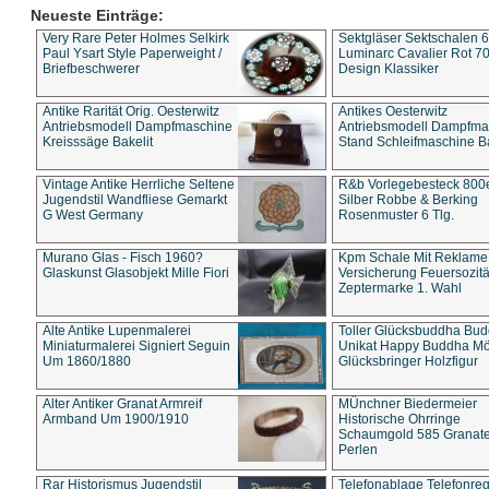
Neueste Einträge:
Very Rare Peter Holmes Selkirk
Sektgläser Sektschalen 
Paul Ysart Style Paperweight /
Luminarc Cavalier Rot 70
Briefbeschwerer
Design Klassiker
Antike Rarität Orig. Oesterwitz
Antikes Oesterwitz
Antriebsmodell Dampfmaschine
Antriebsmodell Dampfma
Kreisssäge Bakelit
Stand Schleifmaschine Ba
Vintage Antike Herrliche Seltene
R&b Vorlegebesteck 800
Jugendstil Wandfliese Gemarkt
Silber Robbe & Berking
G West Germany
Rosenmuster 6 Tlg.
Murano Glas - Fisch 1960?
Kpm Schale Mit Reklame
Glaskunst Glasobjekt Mille Fiori
Versicherung Feuersozitä
Zeptermarke 1. Wahl
Alte Antike Lupenmalerei
Toller Glücksbuddha Bu
Miniaturmalerei Signiert Seguin
Unikat Happy Buddha M
Um 1860/1880
Glücksbringer Holzfigur
Alter Antiker Granat Armreif
MÜnchner Biedermeier
Armband Um 1900/1910
Historische Ohrringe
Schaumgold 585 Granate 
Perlen
Rar Historismus Jugendstil
Telefonablage Telefonreg