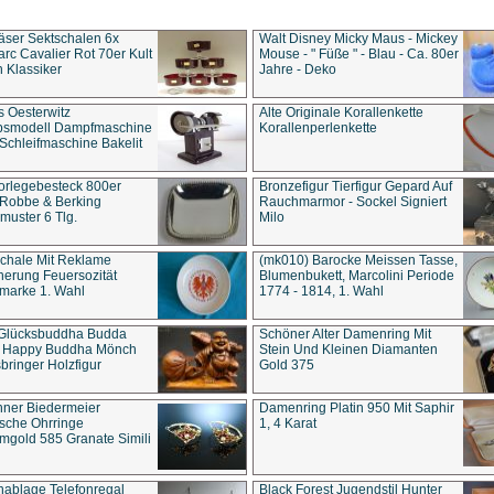
äser Sektschalen 6x
Walt Disney Micky Maus - Mickey
rc Cavalier Rot 70er Kult
Mouse - " Füße " - Blau - Ca. 80er
 Klassiker
Jahre - Deko
s Oesterwitz
Alte Originale Korallenkette
ebsmodell Dampfmaschine
Korallenperlenkette
Schleifmaschine Bakelit
rlegebesteck 800er
Bronzefigur Tierfigur Gepard Auf
 Robbe & Berking
Rauchmarmor - Sockel Signiert
uster 6 Tlg.
Milo
chale Mit Reklame
(mk010) Barocke Meissen Tasse,
herung Feuersozität
Blumenbukett, Marcolini Periode
marke 1. Wahl
1774 - 1814, 1. Wahl
 Glücksbuddha Budda
Schöner Alter Damenring Mit
t Happy Buddha Mönch
Stein Und Kleinen Diamanten
bringer Holzfigur
Gold 375
ner Biedermeier
Damenring Platin 950 Mit Saphir
ische Ohrringe
1, 4 Karat
gold 585 Granate Simili
nablage Telefonregal
Black Forest Jugendstil Hunter