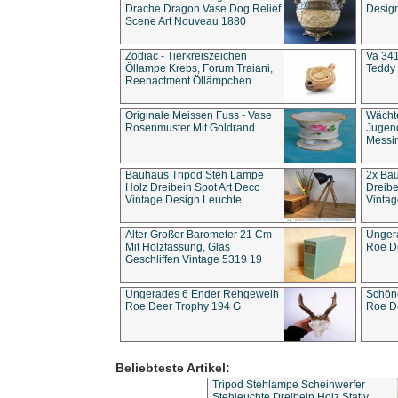
Drache Dragon Vase Dog Relief
Design
Scene Art Nouveau 1880
Zodiac - Tierkreiszeichen
Va 341
Öllampe Krebs, Forum Traiani,
Teddy 
Reenactment Öllämpchen
Originale Meissen Fuss - Vase
Wächt
Rosenmuster Mit Goldrand
Jugend
Messi
Bauhaus Tripod Steh Lampe
2x Ba
Holz Dreibein Spot Art Deco
Dreibe
Vintage Design Leuchte
Vintag
Alter Großer Barometer 21 Cm
Unger
Mit Holzfassung, Glas
Roe D
Geschliffen Vintage 5319 19
Ungerades 6 Ender Rehgeweih
Schön
Roe Deer Trophy 194 G
Roe D
Beliebteste Artikel:
Tripod Stehlampe Scheinwerfer
Stehleuchte Dreibein Holz Stativ