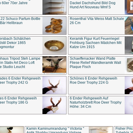
 60er 70er Jahre
Dackel Dachshund Bild Dog
Hund Art Nouveau Wmf S
22 Schuco Parfum Bottle
Rosenthal Vita Weiss Matt Schale
Bär Hellbraun
26 Cm
ersbach Schälchen
Keramik Figur Kurt Feuerriegel
stil Dekor 1865
Frohburg Sachsen Mädchen Mit
ngmontur
Katze Um 1915
uhaus Tripod Steh Lampe
Schaeffenacker Wand Platte
in Stativ Art Deco Loft
Fliese Relief Wandkeramik Wall
e Studio Leucht
Plaque Fisch
ades 6 Ender Rehgeweih
Schönes 6 Ender Rehgeweih
eer Trophy 242 G
Roe Deer Trophy 224 G
es 6 Ender Rehgeweih
6 Ender Rehgeweih Auf
eer Trophy 186 G
Naturholzbrett Roe Deer Trophy
Höhe: 34 Cm
Kamin Kaminumrandung " Victoria "
Fisher Pri
Antik Shabby Umrandung Vintage
Zubehör, V