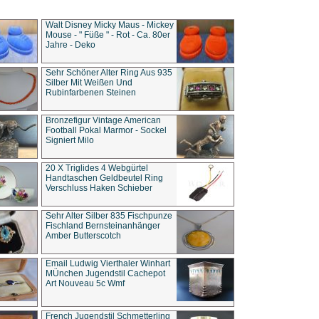
Walt Disney Micky Maus - Mickey
Mouse - " Füße " - Rot - Ca. 80er
Jahre - Deko
Sehr Schöner Alter Ring Aus 935
Silber Mit Weißen Und
Rubinfarbenen Steinen
Bronzefigur Vintage American
Football Pokal Marmor - Sockel
Signiert Milo
20 X Triglides 4 Webgürtel
Handtaschen Geldbeutel Ring
Verschluss Haken Schieber
Sehr Alter Silber 835 Fischpunze
Fischland Bernsteinanhänger
Amber Butterscotch
Email Ludwig Vierthaler Winhart
MÜnchen Jugendstil Cachepot
Art Nouveau 5c Wmf
French Jugendstil Schmetterling