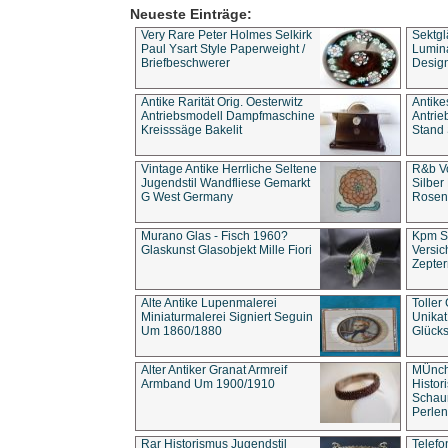
Neueste Einträge:
Very Rare Peter Holmes Selkirk
Sektgl
Paul Ysart Style Paperweight /
Lumina
Briefbeschwerer
Design
Antike Rarität Orig. Oesterwitz
Antike
Antriebsmodell Dampfmaschine
Antri
Kreisssäge Bakelit
Stand 
Vintage Antike Herrliche Seltene
R&b Vo
Jugendstil Wandfliese Gemarkt
Silber
G West Germany
Rosenm
Murano Glas - Fisch 1960?
Kpm S
Glaskunst Glasobjekt Mille Fiori
Versic
Zepter
Alte Antike Lupenmalerei
Toller
Miniaturmalerei Signiert Seguin
Unika
Um 1860/1880
Glücks
Alter Antiker Granat Armreif
MÜnch
Armband Um 1900/1910
Histor
Schaum
Perlen
Rar Historismus Jugendstil
Telefo