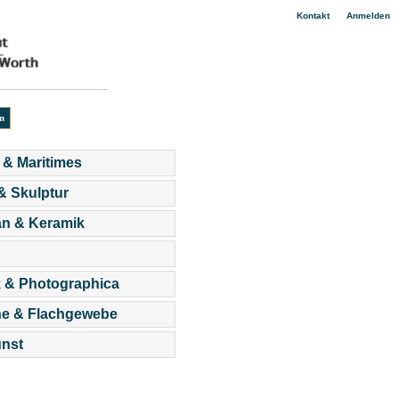
|
Kontakt
Anmelden
 & Maritimes
 & Skulptur
an & Keramik
 & Photographica
he & Flachgewebe
nst