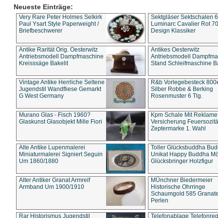
Neueste Einträge:
Very Rare Peter Holmes Selkirk
Sektgläser Sektschalen 
Paul Ysart Style Paperweight /
Luminarc Cavalier Rot 70
Briefbeschwerer
Design Klassiker
Antike Rarität Orig. Oesterwitz
Antikes Oesterwitz
Antriebsmodell Dampfmaschine
Antriebsmodell Dampfma
Kreisssäge Bakelit
Stand Schleifmaschine Ba
Vintage Antike Herrliche Seltene
R&b Vorlegebesteck 800
Jugendstil Wandfliese Gemarkt
Silber Robbe & Berking
G West Germany
Rosenmuster 6 Tlg.
Murano Glas - Fisch 1960?
Kpm Schale Mit Reklame
Glaskunst Glasobjekt Mille Fiori
Versicherung Feuersozitä
Zeptermarke 1. Wahl
Alte Antike Lupenmalerei
Toller Glücksbuddha Bu
Miniaturmalerei Signiert Seguin
Unikat Happy Buddha M
Um 1860/1880
Glücksbringer Holzfigur
Alter Antiker Granat Armreif
MÜnchner Biedermeier
Armband Um 1900/1910
Historische Ohrringe
Schaumgold 585 Granate 
Perlen
Rar Historismus Jugendstil
Telefonablage Telefonreg