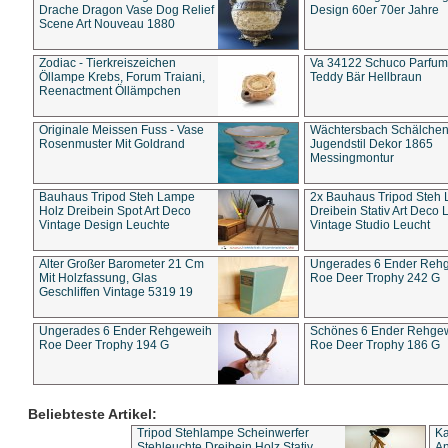
Drache Dragon Vase Dog Relief
Design 60er 70er Jahre
Scene Art Nouveau 1880
Zodiac - Tierkreiszeichen
Va 34122 Schuco Parfum 
Öllampe Krebs, Forum Traiani,
Teddy Bär Hellbraun
Reenactment Öllämpchen
Originale Meissen Fuss - Vase
Wächtersbach Schälche
Rosenmuster Mit Goldrand
Jugendstil Dekor 1865
Messingmontur
Bauhaus Tripod Steh Lampe
2x Bauhaus Tripod Steh
Holz Dreibein Spot Art Deco
Dreibein Stativ Art Deco L
Vintage Design Leuchte
Vintage Studio Leucht
Alter Großer Barometer 21 Cm
Ungerades 6 Ender Reh
Mit Holzfassung, Glas
Roe Deer Trophy 242 G
Geschliffen Vintage 5319 19
Ungerades 6 Ender Rehgeweih
Schönes 6 Ender Rehge
Roe Deer Trophy 194 G
Roe Deer Trophy 186 G
Beliebteste Artikel:
Tripod Stehlampe Scheinwerfer
Ka
Stehleuchte Dreibein Holz Stativ
An