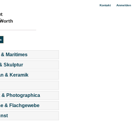
|
Kontakt
Anmelden
 & Maritimes
 & Skulptur
an & Keramik
 & Photographica
he & Flachgewebe
nst