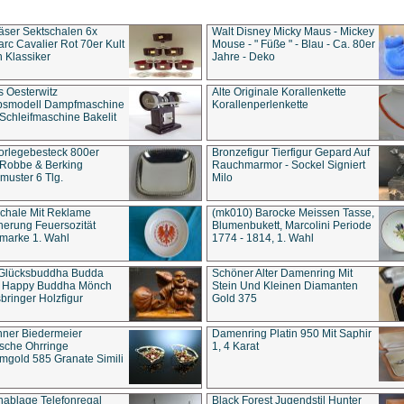
äser Sektschalen 6x
Walt Disney Micky Maus - Mickey
rc Cavalier Rot 70er Kult
Mouse - " Füße " - Blau - Ca. 80er
 Klassiker
Jahre - Deko
s Oesterwitz
Alte Originale Korallenkette
ebsmodell Dampfmaschine
Korallenperlenkette
Schleifmaschine Bakelit
rlegebesteck 800er
Bronzefigur Tierfigur Gepard Auf
 Robbe & Berking
Rauchmarmor - Sockel Signiert
uster 6 Tlg.
Milo
chale Mit Reklame
(mk010) Barocke Meissen Tasse,
herung Feuersozität
Blumenbukett, Marcolini Periode
marke 1. Wahl
1774 - 1814, 1. Wahl
 Glücksbuddha Budda
Schöner Alter Damenring Mit
t Happy Buddha Mönch
Stein Und Kleinen Diamanten
bringer Holzfigur
Gold 375
ner Biedermeier
Damenring Platin 950 Mit Saphir
ische Ohrringe
1, 4 Karat
gold 585 Granate Simili
nablage Telefonregal
Black Forest Jugendstil Hunter