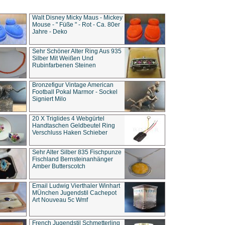
Walt Disney Micky Maus - Mickey
Mouse - " Füße " - Rot - Ca. 80er
Jahre - Deko
Sehr Schöner Alter Ring Aus 935
Silber Mit Weißen Und
Rubinfarbenen Steinen
Bronzefigur Vintage American
Football Pokal Marmor - Sockel
Signiert Milo
20 X Triglides 4 Webgürtel
Handtaschen Geldbeutel Ring
Verschluss Haken Schieber
Sehr Alter Silber 835 Fischpunze
Fischland Bernsteinanhänger
Amber Butterscotch
Email Ludwig Vierthaler Winhart
MÜnchen Jugendstil Cachepot
Art Nouveau 5c Wmf
French Jugendstil Schmetterling