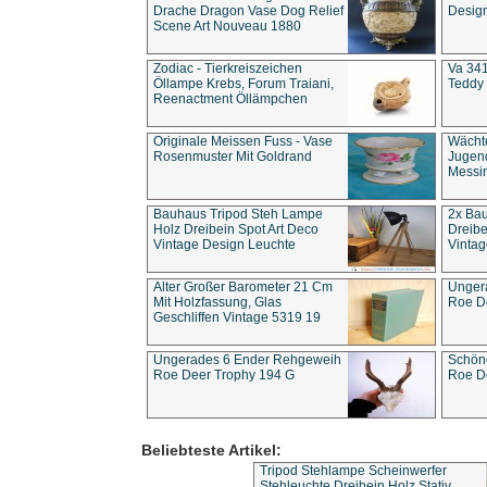
Drache Dragon Vase Dog Relief
Design
Scene Art Nouveau 1880
Zodiac - Tierkreiszeichen
Va 341
Öllampe Krebs, Forum Traiani,
Teddy 
Reenactment Öllämpchen
Originale Meissen Fuss - Vase
Wächt
Rosenmuster Mit Goldrand
Jugend
Messi
Bauhaus Tripod Steh Lampe
2x Ba
Holz Dreibein Spot Art Deco
Dreibe
Vintage Design Leuchte
Vintag
Alter Großer Barometer 21 Cm
Unger
Mit Holzfassung, Glas
Roe D
Geschliffen Vintage 5319 19
Ungerades 6 Ender Rehgeweih
Schön
Roe Deer Trophy 194 G
Roe D
Beliebteste Artikel:
Tripod Stehlampe Scheinwerfer
Stehleuchte Dreibein Holz Stativ