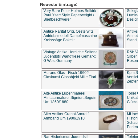
Neueste Einträge:
Very Rare Peter Holmes Selkirk
Sektgl
Paul Ysart Style Paperweight /
Lumina
Briefbeschwerer
Design
Antike Rarität Orig. Oesterwitz
Antike
Antriebsmodell Dampfmaschine
Antri
Kreisssäge Bakelit
Stand 
Vintage Antike Herrliche Seltene
R&b Vo
Jugendstil Wandfliese Gemarkt
Silber
G West Germany
Rosenm
Murano Glas - Fisch 1960?
Kpm S
Glaskunst Glasobjekt Mille Fiori
Versic
Zepter
Alte Antike Lupenmalerei
Toller
Miniaturmalerei Signiert Seguin
Unika
Um 1860/1880
Glücks
Alter Antiker Granat Armreif
MÜnch
Armband Um 1900/1910
Histor
Schaum
Perlen
Rar Historismus Jugendstil
Telefo