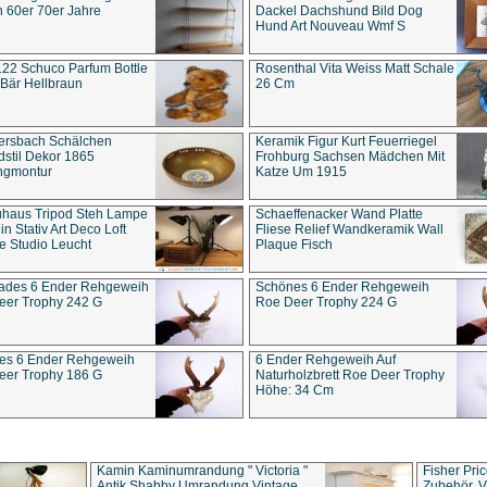
 60er 70er Jahre
Dackel Dachshund Bild Dog
Hund Art Nouveau Wmf S
22 Schuco Parfum Bottle
Rosenthal Vita Weiss Matt Schale
Bär Hellbraun
26 Cm
ersbach Schälchen
Keramik Figur Kurt Feuerriegel
stil Dekor 1865
Frohburg Sachsen Mädchen Mit
ngmontur
Katze Um 1915
uhaus Tripod Steh Lampe
Schaeffenacker Wand Platte
in Stativ Art Deco Loft
Fliese Relief Wandkeramik Wall
e Studio Leucht
Plaque Fisch
ades 6 Ender Rehgeweih
Schönes 6 Ender Rehgeweih
eer Trophy 242 G
Roe Deer Trophy 224 G
es 6 Ender Rehgeweih
6 Ender Rehgeweih Auf
eer Trophy 186 G
Naturholzbrett Roe Deer Trophy
Höhe: 34 Cm
Kamin Kaminumrandung " Victoria "
Fisher Pri
Antik Shabby Umrandung Vintage
Zubehör, V