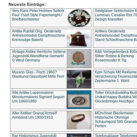
Neueste Einträge:
Very Rare Peter Holmes Selkirk
Sektgläser Sektschalen 
Paul Ysart Style Paperweight /
Luminarc Cavalier Rot 70
Briefbeschwerer
Design Klassiker
Antike Rarität Orig. Oesterwitz
Antikes Oesterwitz
Antriebsmodell Dampfmaschine
Antriebsmodell Dampfma
Kreisssäge Bakelit
Stand Schleifmaschine Ba
Vintage Antike Herrliche Seltene
R&b Vorlegebesteck 800
Jugendstil Wandfliese Gemarkt
Silber Robbe & Berking
G West Germany
Rosenmuster 6 Tlg.
Murano Glas - Fisch 1960?
Kpm Schale Mit Reklame
Glaskunst Glasobjekt Mille Fiori
Versicherung Feuersozitä
Zeptermarke 1. Wahl
Alte Antike Lupenmalerei
Toller Glücksbuddha Bu
Miniaturmalerei Signiert Seguin
Unikat Happy Buddha M
Um 1860/1880
Glücksbringer Holzfigur
Alter Antiker Granat Armreif
MÜnchner Biedermeier
Armband Um 1900/1910
Historische Ohrringe
Schaumgold 585 Granate 
Perlen
Rar Historismus Jugendstil
Telefonablage Telefonreg