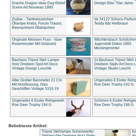
Drache Dragon Vase Dog Relief
Design 60er 70er Jahre
Scene Art Nouveau 1880
Zodiac - Tierkreiszeichen
Va 34122 Schuco Parfum 
Öllampe Krebs, Forum Traiani,
Teddy Bär Hellbraun
Reenactment Öllämpchen
Originale Meissen Fuss - Vase
Wächtersbach Schälche
Rosenmuster Mit Goldrand
Jugendstil Dekor 1865
Messingmontur
Bauhaus Tripod Steh Lampe
2x Bauhaus Tripod Steh
Holz Dreibein Spot Art Deco
Dreibein Stativ Art Deco L
Vintage Design Leuchte
Vintage Studio Leucht
Alter Großer Barometer 21 Cm
Ungerades 6 Ender Reh
Mit Holzfassung, Glas
Roe Deer Trophy 242 G
Geschliffen Vintage 5319 19
Ungerades 6 Ender Rehgeweih
Schönes 6 Ender Rehge
Roe Deer Trophy 194 G
Roe Deer Trophy 186 G
Beliebteste Artikel:
Tripod Stehlampe Scheinwerfer
Ka
Stehleuchte Dreibein Holz Stativ
An