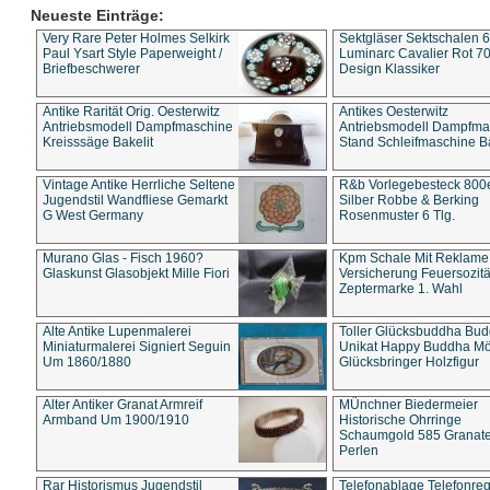
Neueste Einträge:
Very Rare Peter Holmes Selkirk
Sektgläser Sektschalen 
Paul Ysart Style Paperweight /
Luminarc Cavalier Rot 70
Briefbeschwerer
Design Klassiker
Antike Rarität Orig. Oesterwitz
Antikes Oesterwitz
Antriebsmodell Dampfmaschine
Antriebsmodell Dampfma
Kreisssäge Bakelit
Stand Schleifmaschine Ba
Vintage Antike Herrliche Seltene
R&b Vorlegebesteck 800
Jugendstil Wandfliese Gemarkt
Silber Robbe & Berking
G West Germany
Rosenmuster 6 Tlg.
Murano Glas - Fisch 1960?
Kpm Schale Mit Reklame
Glaskunst Glasobjekt Mille Fiori
Versicherung Feuersozitä
Zeptermarke 1. Wahl
Alte Antike Lupenmalerei
Toller Glücksbuddha Bu
Miniaturmalerei Signiert Seguin
Unikat Happy Buddha M
Um 1860/1880
Glücksbringer Holzfigur
Alter Antiker Granat Armreif
MÜnchner Biedermeier
Armband Um 1900/1910
Historische Ohrringe
Schaumgold 585 Granate 
Perlen
Rar Historismus Jugendstil
Telefonablage Telefonreg