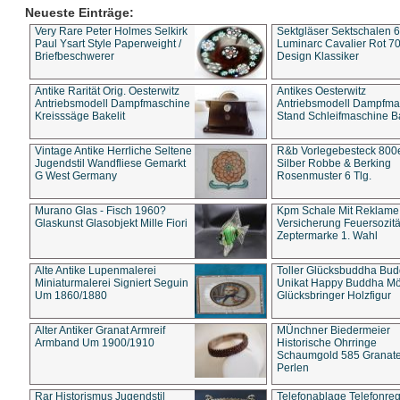
Neueste Einträge:
Very Rare Peter Holmes Selkirk
Sektgläser Sektschalen 
Paul Ysart Style Paperweight /
Luminarc Cavalier Rot 70
Briefbeschwerer
Design Klassiker
Antike Rarität Orig. Oesterwitz
Antikes Oesterwitz
Antriebsmodell Dampfmaschine
Antriebsmodell Dampfma
Kreisssäge Bakelit
Stand Schleifmaschine Ba
Vintage Antike Herrliche Seltene
R&b Vorlegebesteck 800
Jugendstil Wandfliese Gemarkt
Silber Robbe & Berking
G West Germany
Rosenmuster 6 Tlg.
Murano Glas - Fisch 1960?
Kpm Schale Mit Reklame
Glaskunst Glasobjekt Mille Fiori
Versicherung Feuersozitä
Zeptermarke 1. Wahl
Alte Antike Lupenmalerei
Toller Glücksbuddha Bu
Miniaturmalerei Signiert Seguin
Unikat Happy Buddha M
Um 1860/1880
Glücksbringer Holzfigur
Alter Antiker Granat Armreif
MÜnchner Biedermeier
Armband Um 1900/1910
Historische Ohrringe
Schaumgold 585 Granate 
Perlen
Rar Historismus Jugendstil
Telefonablage Telefonreg