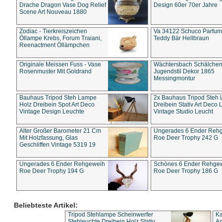
Drache Dragon Vase Dog Relief
Design 60er 70er Jahre
Scene Art Nouveau 1880
Zodiac - Tierkreiszeichen
Va 34122 Schuco Parfum 
Öllampe Krebs, Forum Traiani,
Teddy Bär Hellbraun
Reenactment Öllämpchen
Originale Meissen Fuss - Vase
Wächtersbach Schälche
Rosenmuster Mit Goldrand
Jugendstil Dekor 1865
Messingmontur
Bauhaus Tripod Steh Lampe
2x Bauhaus Tripod Steh
Holz Dreibein Spot Art Deco
Dreibein Stativ Art Deco L
Vintage Design Leuchte
Vintage Studio Leucht
Alter Großer Barometer 21 Cm
Ungerades 6 Ender Reh
Mit Holzfassung, Glas
Roe Deer Trophy 242 G
Geschliffen Vintage 5319 19
Ungerades 6 Ender Rehgeweih
Schönes 6 Ender Rehge
Roe Deer Trophy 194 G
Roe Deer Trophy 186 G
Beliebteste Artikel:
Tripod Stehlampe Scheinwerfer
Ka
Stehleuchte Dreibein Holz Stativ
An