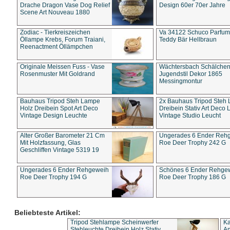
Drache Dragon Vase Dog Relief
Design 60er 70er Jahre
Scene Art Nouveau 1880
Zodiac - Tierkreiszeichen
Va 34122 Schuco Parfum 
Öllampe Krebs, Forum Traiani,
Teddy Bär Hellbraun
Reenactment Öllämpchen
Originale Meissen Fuss - Vase
Wächtersbach Schälche
Rosenmuster Mit Goldrand
Jugendstil Dekor 1865
Messingmontur
Bauhaus Tripod Steh Lampe
2x Bauhaus Tripod Steh
Holz Dreibein Spot Art Deco
Dreibein Stativ Art Deco L
Vintage Design Leuchte
Vintage Studio Leucht
Alter Großer Barometer 21 Cm
Ungerades 6 Ender Reh
Mit Holzfassung, Glas
Roe Deer Trophy 242 G
Geschliffen Vintage 5319 19
Ungerades 6 Ender Rehgeweih
Schönes 6 Ender Rehge
Roe Deer Trophy 194 G
Roe Deer Trophy 186 G
Beliebteste Artikel:
Tripod Stehlampe Scheinwerfer
Ka
Stehleuchte Dreibein Holz Stativ
An