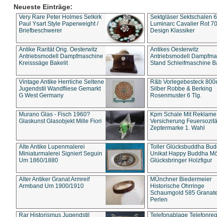
Neueste Einträge:
Very Rare Peter Holmes Selkirk
Sektgläser Sektschalen 
Paul Ysart Style Paperweight /
Luminarc Cavalier Rot 70
Briefbeschwerer
Design Klassiker
Antike Rarität Orig. Oesterwitz
Antikes Oesterwitz
Antriebsmodell Dampfmaschine
Antriebsmodell Dampfma
Kreisssäge Bakelit
Stand Schleifmaschine Ba
Vintage Antike Herrliche Seltene
R&b Vorlegebesteck 800
Jugendstil Wandfliese Gemarkt
Silber Robbe & Berking
G West Germany
Rosenmuster 6 Tlg.
Murano Glas - Fisch 1960?
Kpm Schale Mit Reklame
Glaskunst Glasobjekt Mille Fiori
Versicherung Feuersozitä
Zeptermarke 1. Wahl
Alte Antike Lupenmalerei
Toller Glücksbuddha Bu
Miniaturmalerei Signiert Seguin
Unikat Happy Buddha M
Um 1860/1880
Glücksbringer Holzfigur
Alter Antiker Granat Armreif
MÜnchner Biedermeier
Armband Um 1900/1910
Historische Ohrringe
Schaumgold 585 Granate 
Perlen
Rar Historismus Jugendstil
Telefonablage Telefonreg