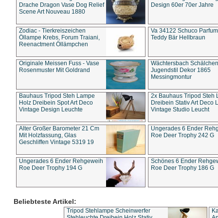
Drache Dragon Vase Dog Relief
Design 60er 70er Jahre
Scene Art Nouveau 1880
Zodiac - Tierkreiszeichen
Va 34122 Schuco Parfum 
Öllampe Krebs, Forum Traiani,
Teddy Bär Hellbraun
Reenactment Öllämpchen
Originale Meissen Fuss - Vase
Wächtersbach Schälche
Rosenmuster Mit Goldrand
Jugendstil Dekor 1865
Messingmontur
Bauhaus Tripod Steh Lampe
2x Bauhaus Tripod Steh
Holz Dreibein Spot Art Deco
Dreibein Stativ Art Deco L
Vintage Design Leuchte
Vintage Studio Leucht
Alter Großer Barometer 21 Cm
Ungerades 6 Ender Reh
Mit Holzfassung, Glas
Roe Deer Trophy 242 G
Geschliffen Vintage 5319 19
Ungerades 6 Ender Rehgeweih
Schönes 6 Ender Rehge
Roe Deer Trophy 194 G
Roe Deer Trophy 186 G
Beliebteste Artikel:
Tripod Stehlampe Scheinwerfer
Ka
Stehleuchte Dreibein Holz Stativ
An