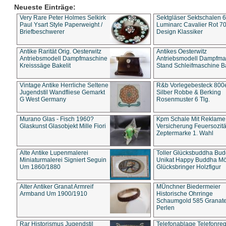
Neueste Einträge:
Very Rare Peter Holmes Selkirk
Sektgläser Sektschalen 
Paul Ysart Style Paperweight /
Luminarc Cavalier Rot 70
Briefbeschwerer
Design Klassiker
Antike Rarität Orig. Oesterwitz
Antikes Oesterwitz
Antriebsmodell Dampfmaschine
Antriebsmodell Dampfma
Kreisssäge Bakelit
Stand Schleifmaschine Ba
Vintage Antike Herrliche Seltene
R&b Vorlegebesteck 800
Jugendstil Wandfliese Gemarkt
Silber Robbe & Berking
G West Germany
Rosenmuster 6 Tlg.
Murano Glas - Fisch 1960?
Kpm Schale Mit Reklame
Glaskunst Glasobjekt Mille Fiori
Versicherung Feuersozitä
Zeptermarke 1. Wahl
Alte Antike Lupenmalerei
Toller Glücksbuddha Bu
Miniaturmalerei Signiert Seguin
Unikat Happy Buddha M
Um 1860/1880
Glücksbringer Holzfigur
Alter Antiker Granat Armreif
MÜnchner Biedermeier
Armband Um 1900/1910
Historische Ohrringe
Schaumgold 585 Granate 
Perlen
Rar Historismus Jugendstil
Telefonablage Telefonreg