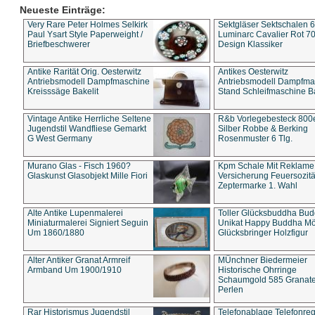
Neueste Einträge:
Very Rare Peter Holmes Selkirk
Sektgläser Sektschalen 
Paul Ysart Style Paperweight /
Luminarc Cavalier Rot 70
Briefbeschwerer
Design Klassiker
Antike Rarität Orig. Oesterwitz
Antikes Oesterwitz
Antriebsmodell Dampfmaschine
Antriebsmodell Dampfma
Kreisssäge Bakelit
Stand Schleifmaschine Ba
Vintage Antike Herrliche Seltene
R&b Vorlegebesteck 800
Jugendstil Wandfliese Gemarkt
Silber Robbe & Berking
G West Germany
Rosenmuster 6 Tlg.
Murano Glas - Fisch 1960?
Kpm Schale Mit Reklame
Glaskunst Glasobjekt Mille Fiori
Versicherung Feuersozitä
Zeptermarke 1. Wahl
Alte Antike Lupenmalerei
Toller Glücksbuddha Bu
Miniaturmalerei Signiert Seguin
Unikat Happy Buddha M
Um 1860/1880
Glücksbringer Holzfigur
Alter Antiker Granat Armreif
MÜnchner Biedermeier
Armband Um 1900/1910
Historische Ohrringe
Schaumgold 585 Granate 
Perlen
Rar Historismus Jugendstil
Telefonablage Telefonreg