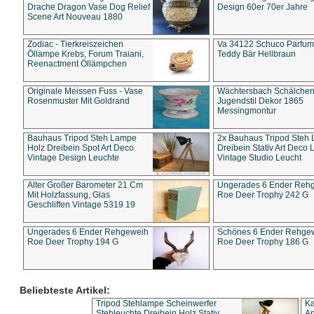
Drache Dragon Vase Dog Relief
Design 60er 70er Jahre
Scene Art Nouveau 1880
Zodiac - Tierkreiszeichen
Va 34122 Schuco Parfum 
Öllampe Krebs, Forum Traiani,
Teddy Bär Hellbraun
Reenactment Öllämpchen
Originale Meissen Fuss - Vase
Wächtersbach Schälche
Rosenmuster Mit Goldrand
Jugendstil Dekor 1865
Messingmontur
Bauhaus Tripod Steh Lampe
2x Bauhaus Tripod Steh
Holz Dreibein Spot Art Deco
Dreibein Stativ Art Deco L
Vintage Design Leuchte
Vintage Studio Leucht
Alter Großer Barometer 21 Cm
Ungerades 6 Ender Reh
Mit Holzfassung, Glas
Roe Deer Trophy 242 G
Geschliffen Vintage 5319 19
Ungerades 6 Ender Rehgeweih
Schönes 6 Ender Rehge
Roe Deer Trophy 194 G
Roe Deer Trophy 186 G
Beliebteste Artikel:
Tripod Stehlampe Scheinwerfer
Ka
Stehleuchte Dreibein Holz Stativ
An