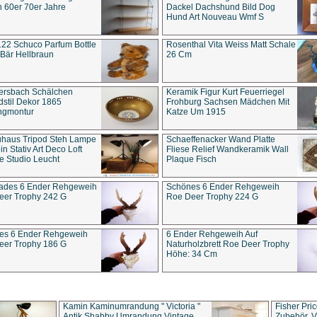
 60er 70er Jahre
Dackel Dachshund Bild Dog
Hund Art Nouveau Wmf S
22 Schuco Parfum Bottle
Rosenthal Vita Weiss Matt Schale
Bär Hellbraun
26 Cm
ersbach Schälchen
Keramik Figur Kurt Feuerriegel
stil Dekor 1865
Frohburg Sachsen Mädchen Mit
ngmontur
Katze Um 1915
uhaus Tripod Steh Lampe
Schaeffenacker Wand Platte
in Stativ Art Deco Loft
Fliese Relief Wandkeramik Wall
e Studio Leucht
Plaque Fisch
ades 6 Ender Rehgeweih
Schönes 6 Ender Rehgeweih
eer Trophy 242 G
Roe Deer Trophy 224 G
es 6 Ender Rehgeweih
6 Ender Rehgeweih Auf
eer Trophy 186 G
Naturholzbrett Roe Deer Trophy
Höhe: 34 Cm
Kamin Kaminumrandung " Victoria "
Fisher Pri
Antik Shabby Umrandung Vintage
Zubehör, V