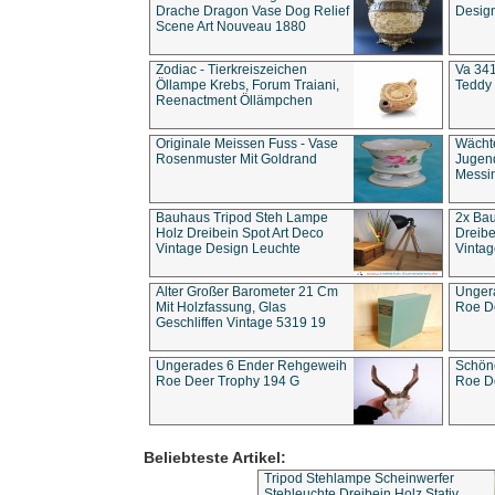
Drache Dragon Vase Dog Relief
Design
Scene Art Nouveau 1880
Zodiac - Tierkreiszeichen
Va 341
Öllampe Krebs, Forum Traiani,
Teddy 
Reenactment Öllämpchen
Originale Meissen Fuss - Vase
Wächt
Rosenmuster Mit Goldrand
Jugend
Messi
Bauhaus Tripod Steh Lampe
2x Ba
Holz Dreibein Spot Art Deco
Dreibe
Vintage Design Leuchte
Vintag
Alter Großer Barometer 21 Cm
Unger
Mit Holzfassung, Glas
Roe D
Geschliffen Vintage 5319 19
Ungerades 6 Ender Rehgeweih
Schön
Roe Deer Trophy 194 G
Roe D
Beliebteste Artikel:
Tripod Stehlampe Scheinwerfer
Stehleuchte Dreibein Holz Stativ