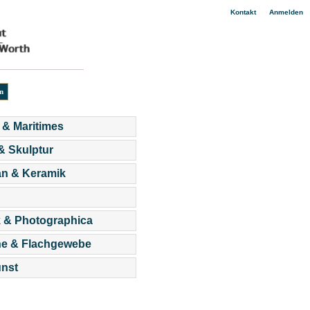
|
Kontakt
Anmelden
 & Maritimes
 & Skulptur
an & Keramik
 & Photographica
he & Flachgewebe
nst