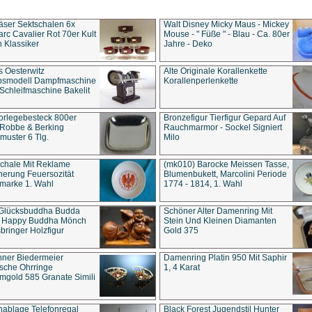
äser Sektschalen 6x
Walt Disney Micky Maus - Mickey
rc Cavalier Rot 70er Kult
Mouse - " Füße " - Blau - Ca. 80er
 Klassiker
Jahre - Deko
s Oesterwitz
Alte Originale Korallenkette
ebsmodell Dampfmaschine
Korallenperlenkette
Schleifmaschine Bakelit
rlegebesteck 800er
Bronzefigur Tierfigur Gepard Auf
 Robbe & Berking
Rauchmarmor - Sockel Signiert
uster 6 Tlg.
Milo
chale Mit Reklame
(mk010) Barocke Meissen Tasse,
herung Feuersozität
Blumenbukett, Marcolini Periode
marke 1. Wahl
1774 - 1814, 1. Wahl
 Glücksbuddha Budda
Schöner Alter Damenring Mit
t Happy Buddha Mönch
Stein Und Kleinen Diamanten
bringer Holzfigur
Gold 375
ner Biedermeier
Damenring Platin 950 Mit Saphir
ische Ohrringe
1, 4 Karat
gold 585 Granate Simili
nablage Telefonregal
Black Forest Jugendstil Hunter