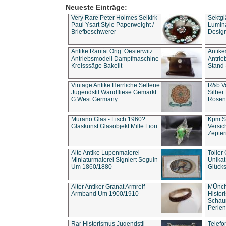
Neueste Einträge:
Very Rare Peter Holmes Selkirk
Sektgl
Paul Ysart Style Paperweight /
Lumina
Briefbeschwerer
Design
Antike Rarität Orig. Oesterwitz
Antike
Antriebsmodell Dampfmaschine
Antri
Kreisssäge Bakelit
Stand 
Vintage Antike Herrliche Seltene
R&b Vo
Jugendstil Wandfliese Gemarkt
Silber
G West Germany
Rosenm
Murano Glas - Fisch 1960?
Kpm S
Glaskunst Glasobjekt Mille Fiori
Versic
Zepter
Alte Antike Lupenmalerei
Toller
Miniaturmalerei Signiert Seguin
Unika
Um 1860/1880
Glücks
Alter Antiker Granat Armreif
MÜnch
Armband Um 1900/1910
Histor
Schaum
Perlen
Rar Historismus Jugendstil
Telefo