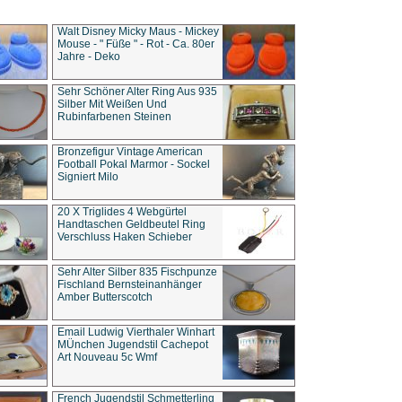
Walt Disney Micky Maus - Mickey
Mouse - " Füße " - Rot - Ca. 80er
Jahre - Deko
Sehr Schöner Alter Ring Aus 935
Silber Mit Weißen Und
Rubinfarbenen Steinen
Bronzefigur Vintage American
Football Pokal Marmor - Sockel
Signiert Milo
20 X Triglides 4 Webgürtel
Handtaschen Geldbeutel Ring
Verschluss Haken Schieber
Sehr Alter Silber 835 Fischpunze
Fischland Bernsteinanhänger
Amber Butterscotch
Email Ludwig Vierthaler Winhart
MÜnchen Jugendstil Cachepot
Art Nouveau 5c Wmf
French Jugendstil Schmetterling