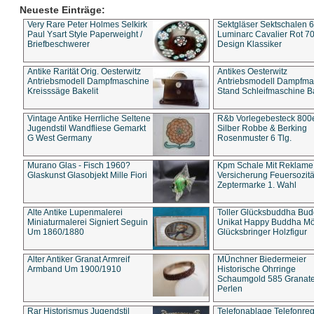
Neueste Einträge:
Very Rare Peter Holmes Selkirk
Sektgläser Sektschalen 
Paul Ysart Style Paperweight /
Luminarc Cavalier Rot 70
Briefbeschwerer
Design Klassiker
Antike Rarität Orig. Oesterwitz
Antikes Oesterwitz
Antriebsmodell Dampfmaschine
Antriebsmodell Dampfma
Kreisssäge Bakelit
Stand Schleifmaschine Ba
Vintage Antike Herrliche Seltene
R&b Vorlegebesteck 800
Jugendstil Wandfliese Gemarkt
Silber Robbe & Berking
G West Germany
Rosenmuster 6 Tlg.
Murano Glas - Fisch 1960?
Kpm Schale Mit Reklame
Glaskunst Glasobjekt Mille Fiori
Versicherung Feuersozitä
Zeptermarke 1. Wahl
Alte Antike Lupenmalerei
Toller Glücksbuddha Bu
Miniaturmalerei Signiert Seguin
Unikat Happy Buddha M
Um 1860/1880
Glücksbringer Holzfigur
Alter Antiker Granat Armreif
MÜnchner Biedermeier
Armband Um 1900/1910
Historische Ohrringe
Schaumgold 585 Granate 
Perlen
Rar Historismus Jugendstil
Telefonablage Telefonreg