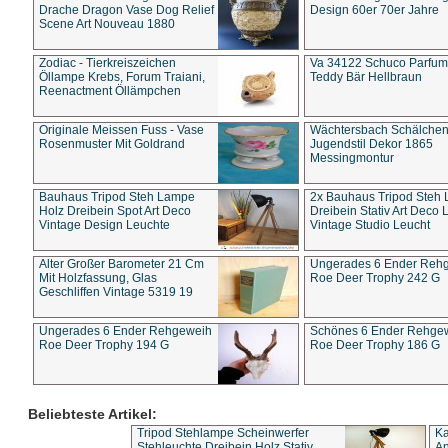
Drache Dragon Vase Dog Relief
Design 60er 70er Jahre
Scene Art Nouveau 1880
Zodiac - Tierkreiszeichen
Va 34122 Schuco Parfum 
Öllampe Krebs, Forum Traiani,
Teddy Bär Hellbraun
Reenactment Öllämpchen
Originale Meissen Fuss - Vase
Wächtersbach Schälche
Rosenmuster Mit Goldrand
Jugendstil Dekor 1865
Messingmontur
Bauhaus Tripod Steh Lampe
2x Bauhaus Tripod Steh
Holz Dreibein Spot Art Deco
Dreibein Stativ Art Deco L
Vintage Design Leuchte
Vintage Studio Leucht
Alter Großer Barometer 21 Cm
Ungerades 6 Ender Reh
Mit Holzfassung, Glas
Roe Deer Trophy 242 G
Geschliffen Vintage 5319 19
Ungerades 6 Ender Rehgeweih
Schönes 6 Ender Rehge
Roe Deer Trophy 194 G
Roe Deer Trophy 186 G
Beliebteste Artikel:
Tripod Stehlampe Scheinwerfer
Ka
Stehleuchte Dreibein Holz Stativ
An