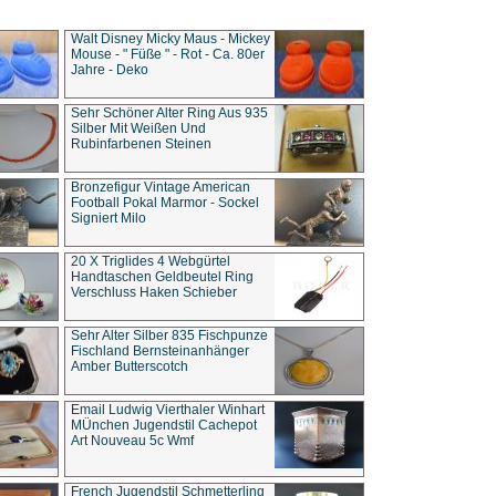
Walt Disney Micky Maus - Mickey
Mouse - " Füße " - Rot - Ca. 80er
Jahre - Deko
Sehr Schöner Alter Ring Aus 935
Silber Mit Weißen Und
Rubinfarbenen Steinen
Bronzefigur Vintage American
Football Pokal Marmor - Sockel
Signiert Milo
20 X Triglides 4 Webgürtel
Handtaschen Geldbeutel Ring
Verschluss Haken Schieber
Sehr Alter Silber 835 Fischpunze
Fischland Bernsteinanhänger
Amber Butterscotch
Email Ludwig Vierthaler Winhart
MÜnchen Jugendstil Cachepot
Art Nouveau 5c Wmf
French Jugendstil Schmetterling