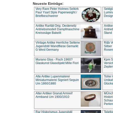
Neueste Einträge:
Very Rare Peter Holmes Selkirk
Sektgl
Paul Ysart Style Paperweight /
Lumina
Briefbeschwerer
Design
Antike Rarität Orig. Oesterwitz
Antike
Antriebsmodell Dampfmaschine
Antri
Kreisssäge Bakelit
Stand 
Vintage Antike Herrliche Seltene
R&b Vo
Jugendstil Wandfliese Gemarkt
Silber
G West Germany
Rosenm
Murano Glas - Fisch 1960?
Kpm S
Glaskunst Glasobjekt Mille Fiori
Versic
Zepter
Alte Antike Lupenmalerei
Toller
Miniaturmalerei Signiert Seguin
Unika
Um 1860/1880
Glücks
Alter Antiker Granat Armreif
MÜnch
Armband Um 1900/1910
Histor
Schaum
Perlen
Rar Historismus Jugendstil
Telefo