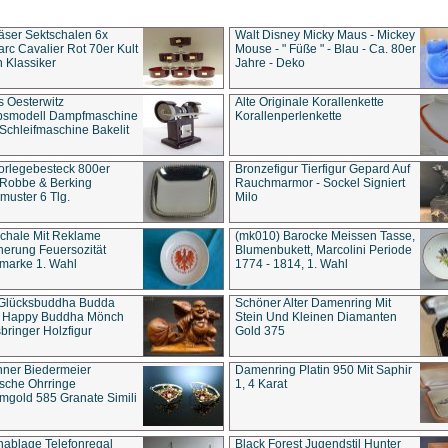
äser Sektschalen 6x
Walt Disney Micky Maus - Mickey
rc Cavalier Rot 70er Kult
Mouse - " Füße " - Blau - Ca. 80er
 Klassiker
Jahre - Deko
s Oesterwitz
Alte Originale Korallenkette
ebsmodell Dampfmaschine
Korallenperlenkette
Schleifmaschine Bakelit
rlegebesteck 800er
Bronzefigur Tierfigur Gepard Auf
 Robbe & Berking
Rauchmarmor - Sockel Signiert
uster 6 Tlg.
Milo
chale Mit Reklame
(mk010) Barocke Meissen Tasse,
herung Feuersozität
Blumenbukett, Marcolini Periode
marke 1. Wahl
1774 - 1814, 1. Wahl
 Glücksbuddha Budda
Schöner Alter Damenring Mit
t Happy Buddha Mönch
Stein Und Kleinen Diamanten
bringer Holzfigur
Gold 375
ner Biedermeier
Damenring Platin 950 Mit Saphir
ische Ohrringe
1, 4 Karat
gold 585 Granate Simili
nablage Telefonregal
Black Forest Jugendstil Hunter