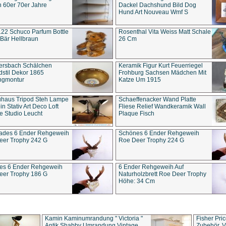
 60er 70er Jahre
Dackel Dachshund Bild Dog
Hund Art Nouveau Wmf S
22 Schuco Parfum Bottle
Rosenthal Vita Weiss Matt Schale
Bär Hellbraun
26 Cm
ersbach Schälchen
Keramik Figur Kurt Feuerriegel
stil Dekor 1865
Frohburg Sachsen Mädchen Mit
ngmontur
Katze Um 1915
uhaus Tripod Steh Lampe
Schaeffenacker Wand Platte
in Stativ Art Deco Loft
Fliese Relief Wandkeramik Wall
e Studio Leucht
Plaque Fisch
ades 6 Ender Rehgeweih
Schönes 6 Ender Rehgeweih
eer Trophy 242 G
Roe Deer Trophy 224 G
es 6 Ender Rehgeweih
6 Ender Rehgeweih Auf
eer Trophy 186 G
Naturholzbrett Roe Deer Trophy
Höhe: 34 Cm
Kamin Kaminumrandung " Victoria "
Fisher Pri
Antik Shabby Umrandung Vintage
Zubehör, V