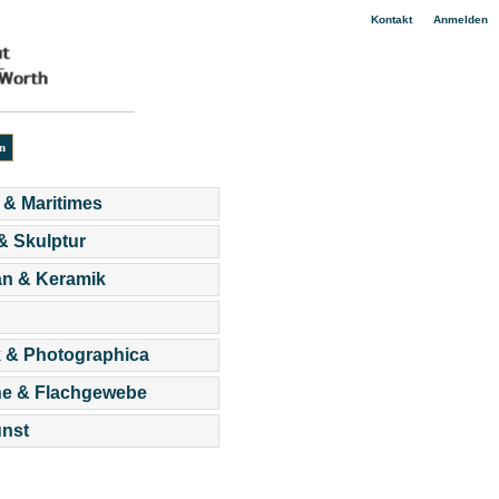
|
Kontakt
Anmelden
 & Maritimes
 & Skulptur
an & Keramik
 & Photographica
he & Flachgewebe
nst