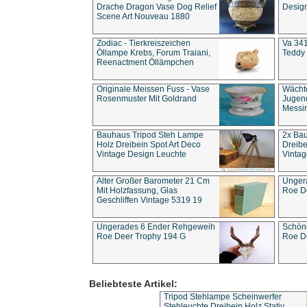
Drache Dragon Vase Dog Relief
Design
Scene Art Nouveau 1880
Zodiac - Tierkreiszeichen
Va 341
Öllampe Krebs, Forum Traiani,
Teddy 
Reenactment Öllämpchen
Originale Meissen Fuss - Vase
Wächt
Rosenmuster Mit Goldrand
Jugend
Messi
Bauhaus Tripod Steh Lampe
2x Ba
Holz Dreibein Spot Art Deco
Dreibe
Vintage Design Leuchte
Vintag
Alter Großer Barometer 21 Cm
Unger
Mit Holzfassung, Glas
Roe D
Geschliffen Vintage 5319 19
Ungerades 6 Ender Rehgeweih
Schön
Roe Deer Trophy 194 G
Roe D
Beliebteste Artikel:
Tripod Stehlampe Scheinwerfer
Stehleuchte Dreibein Holz Stativ