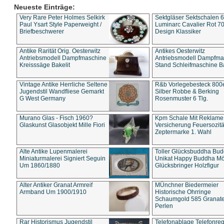
Neueste Einträge:
Very Rare Peter Holmes Selkirk
Sektgläser Sektschalen 
Paul Ysart Style Paperweight /
Luminarc Cavalier Rot 70
Briefbeschwerer
Design Klassiker
Antike Rarität Orig. Oesterwitz
Antikes Oesterwitz
Antriebsmodell Dampfmaschine
Antriebsmodell Dampfma
Kreisssäge Bakelit
Stand Schleifmaschine Ba
Vintage Antike Herrliche Seltene
R&b Vorlegebesteck 800
Jugendstil Wandfliese Gemarkt
Silber Robbe & Berking
G West Germany
Rosenmuster 6 Tlg.
Murano Glas - Fisch 1960?
Kpm Schale Mit Reklame
Glaskunst Glasobjekt Mille Fiori
Versicherung Feuersozitä
Zeptermarke 1. Wahl
Alte Antike Lupenmalerei
Toller Glücksbuddha Bu
Miniaturmalerei Signiert Seguin
Unikat Happy Buddha M
Um 1860/1880
Glücksbringer Holzfigur
Alter Antiker Granat Armreif
MÜnchner Biedermeier
Armband Um 1900/1910
Historische Ohrringe
Schaumgold 585 Granate 
Perlen
Rar Historismus Jugendstil
Telefonablage Telefonreg