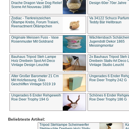
Drache Dragon Vase Dog Relief
Design 60er 70er Jahre
Scene Art Nouveau 1880
Zodiac - Tierkreiszeichen
Va 34122 Schuco Parfum 
Öllampe Krebs, Forum Traiani,
Teddy Bär Hellbraun
Reenactment Öllämpchen
Originale Meissen Fuss - Vase
Wächtersbach Schälche
Rosenmuster Mit Goldrand
Jugendstil Dekor 1865
Messingmontur
Bauhaus Tripod Steh Lampe
2x Bauhaus Tripod Steh
Holz Dreibein Spot Art Deco
Dreibein Stativ Art Deco L
Vintage Design Leuchte
Vintage Studio Leucht
Alter Großer Barometer 21 Cm
Ungerades 6 Ender Reh
Mit Holzfassung, Glas
Roe Deer Trophy 242 G
Geschliffen Vintage 5319 19
Ungerades 6 Ender Rehgeweih
Schönes 6 Ender Rehge
Roe Deer Trophy 194 G
Roe Deer Trophy 186 G
Beliebteste Artikel:
Tripod Stehlampe Scheinwerfer
Ka
Stehleuchte Dreibein Holz Stativ
An