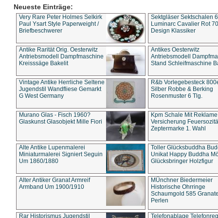
Neueste Einträge:
Very Rare Peter Holmes Selkirk
Sektgläser Sektschalen 
Paul Ysart Style Paperweight /
Luminarc Cavalier Rot 70
Briefbeschwerer
Design Klassiker
Antike Rarität Orig. Oesterwitz
Antikes Oesterwitz
Antriebsmodell Dampfmaschine
Antriebsmodell Dampfma
Kreisssäge Bakelit
Stand Schleifmaschine Ba
Vintage Antike Herrliche Seltene
R&b Vorlegebesteck 800
Jugendstil Wandfliese Gemarkt
Silber Robbe & Berking
G West Germany
Rosenmuster 6 Tlg.
Murano Glas - Fisch 1960?
Kpm Schale Mit Reklame
Glaskunst Glasobjekt Mille Fiori
Versicherung Feuersozitä
Zeptermarke 1. Wahl
Alte Antike Lupenmalerei
Toller Glücksbuddha Bu
Miniaturmalerei Signiert Seguin
Unikat Happy Buddha M
Um 1860/1880
Glücksbringer Holzfigur
Alter Antiker Granat Armreif
MÜnchner Biedermeier
Armband Um 1900/1910
Historische Ohrringe
Schaumgold 585 Granate 
Perlen
Rar Historismus Jugendstil
Telefonablage Telefonreg