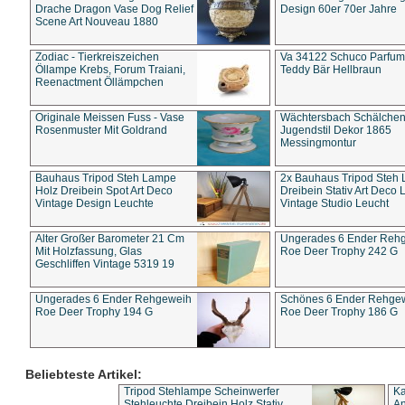
Drache Dragon Vase Dog Relief
Design 60er 70er Jahre
Scene Art Nouveau 1880
Zodiac - Tierkreiszeichen
Va 34122 Schuco Parfum 
Öllampe Krebs, Forum Traiani,
Teddy Bär Hellbraun
Reenactment Öllämpchen
Originale Meissen Fuss - Vase
Wächtersbach Schälche
Rosenmuster Mit Goldrand
Jugendstil Dekor 1865
Messingmontur
Bauhaus Tripod Steh Lampe
2x Bauhaus Tripod Steh
Holz Dreibein Spot Art Deco
Dreibein Stativ Art Deco L
Vintage Design Leuchte
Vintage Studio Leucht
Alter Großer Barometer 21 Cm
Ungerades 6 Ender Reh
Mit Holzfassung, Glas
Roe Deer Trophy 242 G
Geschliffen Vintage 5319 19
Ungerades 6 Ender Rehgeweih
Schönes 6 Ender Rehge
Roe Deer Trophy 194 G
Roe Deer Trophy 186 G
Beliebteste Artikel:
Tripod Stehlampe Scheinwerfer
Ka
Stehleuchte Dreibein Holz Stativ
An