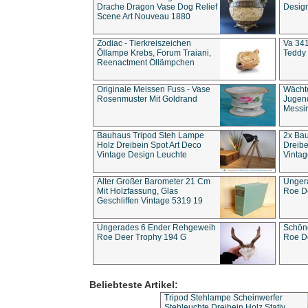
Drache Dragon Vase Dog Relief
Design
Scene Art Nouveau 1880
Zodiac - Tierkreiszeichen
Va 341
Öllampe Krebs, Forum Traiani,
Teddy 
Reenactment Öllämpchen
Originale Meissen Fuss - Vase
Wächt
Rosenmuster Mit Goldrand
Jugend
Messi
Bauhaus Tripod Steh Lampe
2x Ba
Holz Dreibein Spot Art Deco
Dreibe
Vintage Design Leuchte
Vintag
Alter Großer Barometer 21 Cm
Unger
Mit Holzfassung, Glas
Roe D
Geschliffen Vintage 5319 19
Ungerades 6 Ender Rehgeweih
Schön
Roe Deer Trophy 194 G
Roe D
Beliebteste Artikel:
Tripod Stehlampe Scheinwerfer
Stehleuchte Dreibein Holz Stativ