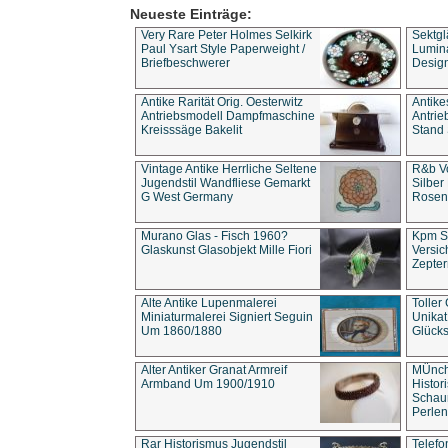
Neueste Einträge:
Very Rare Peter Holmes Selkirk
Sektgl
Paul Ysart Style Paperweight /
Lumina
Briefbeschwerer
Design
Antike Rarität Orig. Oesterwitz
Antike
Antriebsmodell Dampfmaschine
Antri
Kreisssäge Bakelit
Stand 
Vintage Antike Herrliche Seltene
R&b Vo
Jugendstil Wandfliese Gemarkt
Silber
G West Germany
Rosenm
Murano Glas - Fisch 1960?
Kpm S
Glaskunst Glasobjekt Mille Fiori
Versic
Zepter
Alte Antike Lupenmalerei
Toller
Miniaturmalerei Signiert Seguin
Unika
Um 1860/1880
Glücks
Alter Antiker Granat Armreif
MÜnch
Armband Um 1900/1910
Histor
Schaum
Perlen
Rar Historismus Jugendstil
Telefo