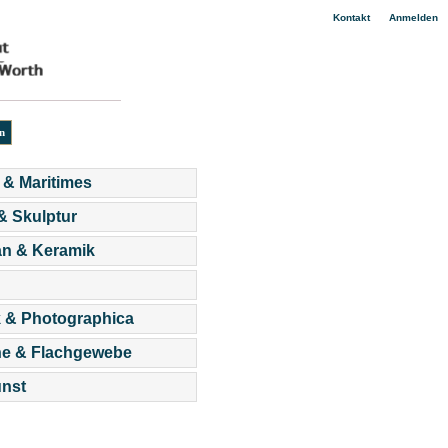
|
Kontakt
Anmelden
 & Maritimes
 & Skulptur
an & Keramik
 & Photographica
he & Flachgewebe
nst