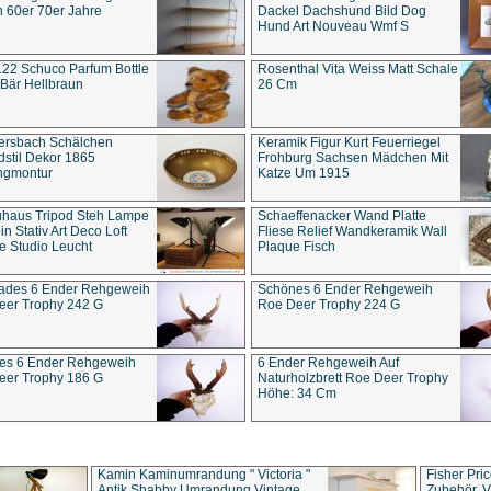
 60er 70er Jahre
Dackel Dachshund Bild Dog
Hund Art Nouveau Wmf S
22 Schuco Parfum Bottle
Rosenthal Vita Weiss Matt Schale
Bär Hellbraun
26 Cm
ersbach Schälchen
Keramik Figur Kurt Feuerriegel
stil Dekor 1865
Frohburg Sachsen Mädchen Mit
ngmontur
Katze Um 1915
uhaus Tripod Steh Lampe
Schaeffenacker Wand Platte
in Stativ Art Deco Loft
Fliese Relief Wandkeramik Wall
e Studio Leucht
Plaque Fisch
ades 6 Ender Rehgeweih
Schönes 6 Ender Rehgeweih
eer Trophy 242 G
Roe Deer Trophy 224 G
es 6 Ender Rehgeweih
6 Ender Rehgeweih Auf
eer Trophy 186 G
Naturholzbrett Roe Deer Trophy
Höhe: 34 Cm
Kamin Kaminumrandung " Victoria "
Fisher Pri
Antik Shabby Umrandung Vintage
Zubehör, V