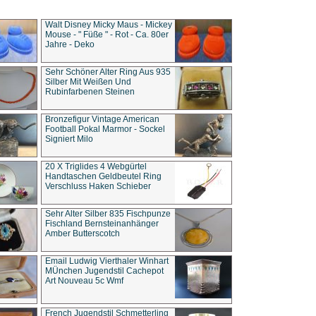
Walt Disney Micky Maus - Mickey
Mouse - " Füße " - Rot - Ca. 80er
Jahre - Deko
Sehr Schöner Alter Ring Aus 935
Silber Mit Weißen Und
Rubinfarbenen Steinen
Bronzefigur Vintage American
Football Pokal Marmor - Sockel
Signiert Milo
20 X Triglides 4 Webgürtel
Handtaschen Geldbeutel Ring
Verschluss Haken Schieber
Sehr Alter Silber 835 Fischpunze
Fischland Bernsteinanhänger
Amber Butterscotch
Email Ludwig Vierthaler Winhart
MÜnchen Jugendstil Cachepot
Art Nouveau 5c Wmf
French Jugendstil Schmetterling