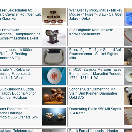
äser Sektschalen 6x
Walt Disney Micky Maus - Mickey
rc Cavalier Rot 70er Kult
Mouse - " Füße " - Blau - Ca. 80er
 Klassiker
Jahre - Deko
s Oesterwitz
Alte Originale Korallenkette
ebsmodell Dampfmaschine
Korallenperlenkette
Schleifmaschine Bakelit
rlegebesteck 800er
Bronzefigur Tierfigur Gepard Auf
 Robbe & Berking
Rauchmarmor - Sockel Signiert
uster 6 Tlg.
Milo
chale Mit Reklame
(mk010) Barocke Meissen Tasse,
herung Feuersozität
Blumenbukett, Marcolini Periode
marke 1. Wahl
1774 - 1814, 1. Wahl
 Glücksbuddha Budda
Schöner Alter Damenring Mit
t Happy Buddha Mönch
Stein Und Kleinen Diamanten
bringer Holzfigur
Gold 375
ner Biedermeier
Damenring Platin 950 Mit Saphir
ische Ohrringe
1, 4 Karat
gold 585 Granate Simili
nablage Telefonregal
Black Forest Jugendstil Hunter