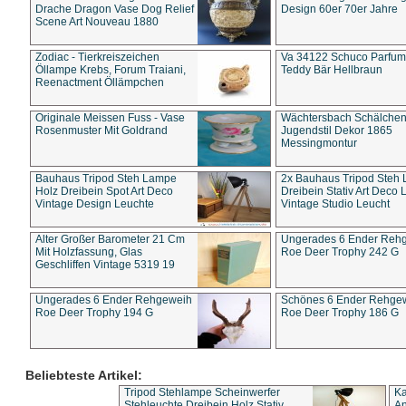
Drache Dragon Vase Dog Relief
Design 60er 70er Jahre
Scene Art Nouveau 1880
Zodiac - Tierkreiszeichen
Va 34122 Schuco Parfum 
Öllampe Krebs, Forum Traiani,
Teddy Bär Hellbraun
Reenactment Öllämpchen
Originale Meissen Fuss - Vase
Wächtersbach Schälche
Rosenmuster Mit Goldrand
Jugendstil Dekor 1865
Messingmontur
Bauhaus Tripod Steh Lampe
2x Bauhaus Tripod Steh
Holz Dreibein Spot Art Deco
Dreibein Stativ Art Deco L
Vintage Design Leuchte
Vintage Studio Leucht
Alter Großer Barometer 21 Cm
Ungerades 6 Ender Reh
Mit Holzfassung, Glas
Roe Deer Trophy 242 G
Geschliffen Vintage 5319 19
Ungerades 6 Ender Rehgeweih
Schönes 6 Ender Rehge
Roe Deer Trophy 194 G
Roe Deer Trophy 186 G
Beliebteste Artikel:
Tripod Stehlampe Scheinwerfer
Ka
Stehleuchte Dreibein Holz Stativ
An