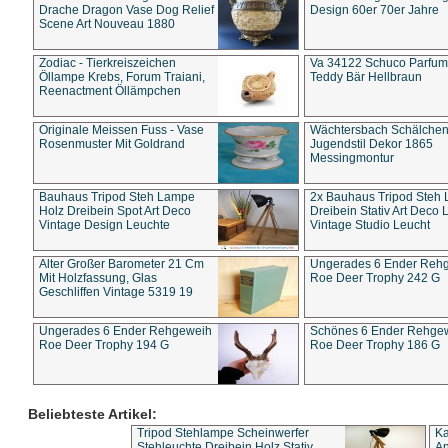
Drache Dragon Vase Dog Relief
Design 60er 70er Jahre
Scene Art Nouveau 1880
Zodiac - Tierkreiszeichen
Va 34122 Schuco Parfum 
Öllampe Krebs, Forum Traiani,
Teddy Bär Hellbraun
Reenactment Öllämpchen
Originale Meissen Fuss - Vase
Wächtersbach Schälche
Rosenmuster Mit Goldrand
Jugendstil Dekor 1865
Messingmontur
Bauhaus Tripod Steh Lampe
2x Bauhaus Tripod Steh
Holz Dreibein Spot Art Deco
Dreibein Stativ Art Deco L
Vintage Design Leuchte
Vintage Studio Leucht
Alter Großer Barometer 21 Cm
Ungerades 6 Ender Reh
Mit Holzfassung, Glas
Roe Deer Trophy 242 G
Geschliffen Vintage 5319 19
Ungerades 6 Ender Rehgeweih
Schönes 6 Ender Rehge
Roe Deer Trophy 194 G
Roe Deer Trophy 186 G
Beliebteste Artikel:
Tripod Stehlampe Scheinwerfer
Ka
Stehleuchte Dreibein Holz Stativ
An