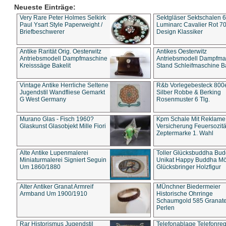
Neueste Einträge:
Very Rare Peter Holmes Selkirk
Sektgläser Sektschalen 
Paul Ysart Style Paperweight /
Luminarc Cavalier Rot 70
Briefbeschwerer
Design Klassiker
Antike Rarität Orig. Oesterwitz
Antikes Oesterwitz
Antriebsmodell Dampfmaschine
Antriebsmodell Dampfma
Kreisssäge Bakelit
Stand Schleifmaschine Ba
Vintage Antike Herrliche Seltene
R&b Vorlegebesteck 800
Jugendstil Wandfliese Gemarkt
Silber Robbe & Berking
G West Germany
Rosenmuster 6 Tlg.
Murano Glas - Fisch 1960?
Kpm Schale Mit Reklame
Glaskunst Glasobjekt Mille Fiori
Versicherung Feuersozitä
Zeptermarke 1. Wahl
Alte Antike Lupenmalerei
Toller Glücksbuddha Bu
Miniaturmalerei Signiert Seguin
Unikat Happy Buddha M
Um 1860/1880
Glücksbringer Holzfigur
Alter Antiker Granat Armreif
MÜnchner Biedermeier
Armband Um 1900/1910
Historische Ohrringe
Schaumgold 585 Granate 
Perlen
Rar Historismus Jugendstil
Telefonablage Telefonreg