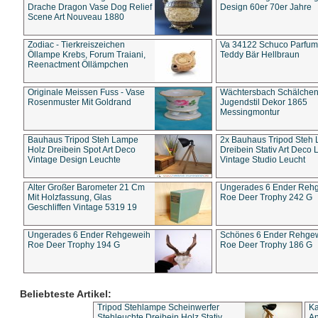
Drache Dragon Vase Dog Relief
Design 60er 70er Jahre
Scene Art Nouveau 1880
Zodiac - Tierkreiszeichen
Va 34122 Schuco Parfum 
Öllampe Krebs, Forum Traiani,
Teddy Bär Hellbraun
Reenactment Öllämpchen
Originale Meissen Fuss - Vase
Wächtersbach Schälche
Rosenmuster Mit Goldrand
Jugendstil Dekor 1865
Messingmontur
Bauhaus Tripod Steh Lampe
2x Bauhaus Tripod Steh
Holz Dreibein Spot Art Deco
Dreibein Stativ Art Deco L
Vintage Design Leuchte
Vintage Studio Leucht
Alter Großer Barometer 21 Cm
Ungerades 6 Ender Reh
Mit Holzfassung, Glas
Roe Deer Trophy 242 G
Geschliffen Vintage 5319 19
Ungerades 6 Ender Rehgeweih
Schönes 6 Ender Rehge
Roe Deer Trophy 194 G
Roe Deer Trophy 186 G
Beliebteste Artikel:
Tripod Stehlampe Scheinwerfer
Ka
Stehleuchte Dreibein Holz Stativ
An