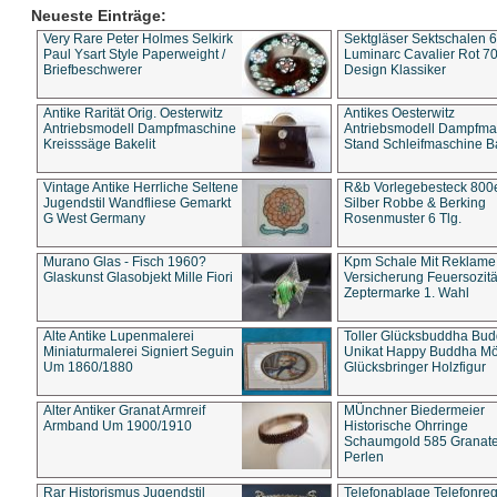
Neueste Einträge:
Very Rare Peter Holmes Selkirk
Sektgläser Sektschalen 
Paul Ysart Style Paperweight /
Luminarc Cavalier Rot 70
Briefbeschwerer
Design Klassiker
Antike Rarität Orig. Oesterwitz
Antikes Oesterwitz
Antriebsmodell Dampfmaschine
Antriebsmodell Dampfma
Kreisssäge Bakelit
Stand Schleifmaschine Ba
Vintage Antike Herrliche Seltene
R&b Vorlegebesteck 800
Jugendstil Wandfliese Gemarkt
Silber Robbe & Berking
G West Germany
Rosenmuster 6 Tlg.
Murano Glas - Fisch 1960?
Kpm Schale Mit Reklame
Glaskunst Glasobjekt Mille Fiori
Versicherung Feuersozitä
Zeptermarke 1. Wahl
Alte Antike Lupenmalerei
Toller Glücksbuddha Bu
Miniaturmalerei Signiert Seguin
Unikat Happy Buddha M
Um 1860/1880
Glücksbringer Holzfigur
Alter Antiker Granat Armreif
MÜnchner Biedermeier
Armband Um 1900/1910
Historische Ohrringe
Schaumgold 585 Granate 
Perlen
Rar Historismus Jugendstil
Telefonablage Telefonreg