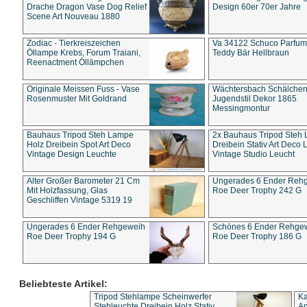
Drache Dragon Vase Dog Relief
Design 60er 70er Jahre
Scene Art Nouveau 1880
Zodiac - Tierkreiszeichen
Va 34122 Schuco Parfum 
Öllampe Krebs, Forum Traiani,
Teddy Bär Hellbraun
Reenactment Öllämpchen
Originale Meissen Fuss - Vase
Wächtersbach Schälche
Rosenmuster Mit Goldrand
Jugendstil Dekor 1865
Messingmontur
Bauhaus Tripod Steh Lampe
2x Bauhaus Tripod Steh
Holz Dreibein Spot Art Deco
Dreibein Stativ Art Deco L
Vintage Design Leuchte
Vintage Studio Leucht
Alter Großer Barometer 21 Cm
Ungerades 6 Ender Reh
Mit Holzfassung, Glas
Roe Deer Trophy 242 G
Geschliffen Vintage 5319 19
Ungerades 6 Ender Rehgeweih
Schönes 6 Ender Rehge
Roe Deer Trophy 194 G
Roe Deer Trophy 186 G
Beliebteste Artikel:
Tripod Stehlampe Scheinwerfer
Ka
Stehleuchte Dreibein Holz Stativ
An