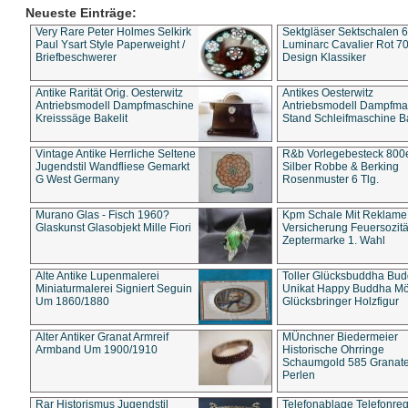
Neueste Einträge:
Very Rare Peter Holmes Selkirk
Sektgläser Sektschalen 
Paul Ysart Style Paperweight /
Luminarc Cavalier Rot 70
Briefbeschwerer
Design Klassiker
Antike Rarität Orig. Oesterwitz
Antikes Oesterwitz
Antriebsmodell Dampfmaschine
Antriebsmodell Dampfma
Kreisssäge Bakelit
Stand Schleifmaschine Ba
Vintage Antike Herrliche Seltene
R&b Vorlegebesteck 800
Jugendstil Wandfliese Gemarkt
Silber Robbe & Berking
G West Germany
Rosenmuster 6 Tlg.
Murano Glas - Fisch 1960?
Kpm Schale Mit Reklame
Glaskunst Glasobjekt Mille Fiori
Versicherung Feuersozitä
Zeptermarke 1. Wahl
Alte Antike Lupenmalerei
Toller Glücksbuddha Bu
Miniaturmalerei Signiert Seguin
Unikat Happy Buddha M
Um 1860/1880
Glücksbringer Holzfigur
Alter Antiker Granat Armreif
MÜnchner Biedermeier
Armband Um 1900/1910
Historische Ohrringe
Schaumgold 585 Granate 
Perlen
Rar Historismus Jugendstil
Telefonablage Telefonreg