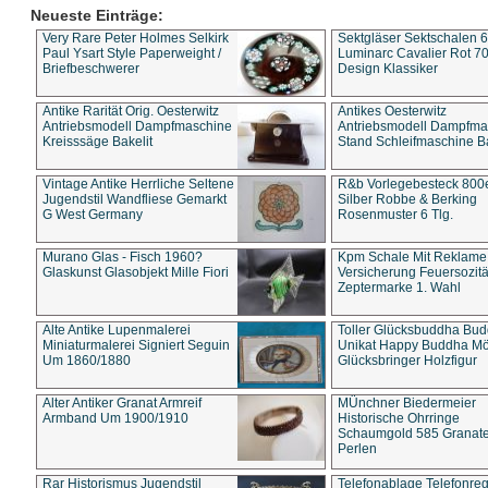
Neueste Einträge:
Very Rare Peter Holmes Selkirk
Sektgläser Sektschalen 
Paul Ysart Style Paperweight /
Luminarc Cavalier Rot 70
Briefbeschwerer
Design Klassiker
Antike Rarität Orig. Oesterwitz
Antikes Oesterwitz
Antriebsmodell Dampfmaschine
Antriebsmodell Dampfma
Kreisssäge Bakelit
Stand Schleifmaschine Ba
Vintage Antike Herrliche Seltene
R&b Vorlegebesteck 800
Jugendstil Wandfliese Gemarkt
Silber Robbe & Berking
G West Germany
Rosenmuster 6 Tlg.
Murano Glas - Fisch 1960?
Kpm Schale Mit Reklame
Glaskunst Glasobjekt Mille Fiori
Versicherung Feuersozitä
Zeptermarke 1. Wahl
Alte Antike Lupenmalerei
Toller Glücksbuddha Bu
Miniaturmalerei Signiert Seguin
Unikat Happy Buddha M
Um 1860/1880
Glücksbringer Holzfigur
Alter Antiker Granat Armreif
MÜnchner Biedermeier
Armband Um 1900/1910
Historische Ohrringe
Schaumgold 585 Granate 
Perlen
Rar Historismus Jugendstil
Telefonablage Telefonreg