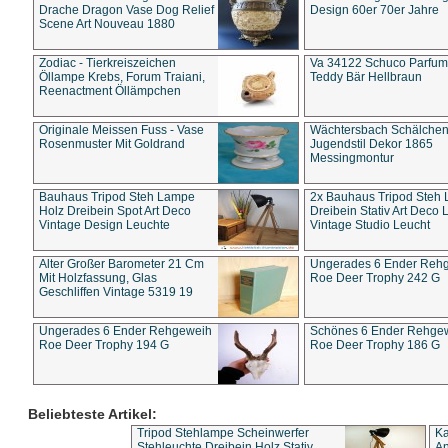
Drache Dragon Vase Dog Relief
Design 60er 70er Jahre
Scene Art Nouveau 1880
Zodiac - Tierkreiszeichen
Va 34122 Schuco Parfum 
Öllampe Krebs, Forum Traiani,
Teddy Bär Hellbraun
Reenactment Öllämpchen
Originale Meissen Fuss - Vase
Wächtersbach Schälche
Rosenmuster Mit Goldrand
Jugendstil Dekor 1865
Messingmontur
Bauhaus Tripod Steh Lampe
2x Bauhaus Tripod Steh
Holz Dreibein Spot Art Deco
Dreibein Stativ Art Deco L
Vintage Design Leuchte
Vintage Studio Leucht
Alter Großer Barometer 21 Cm
Ungerades 6 Ender Reh
Mit Holzfassung, Glas
Roe Deer Trophy 242 G
Geschliffen Vintage 5319 19
Ungerades 6 Ender Rehgeweih
Schönes 6 Ender Rehge
Roe Deer Trophy 194 G
Roe Deer Trophy 186 G
Beliebteste Artikel:
Tripod Stehlampe Scheinwerfer
Ka
Stehleuchte Dreibein Holz Stativ
An