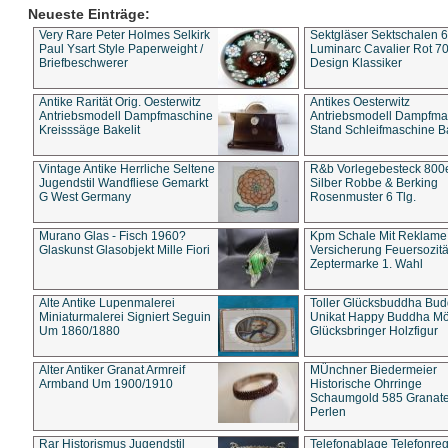
Neueste Einträge:
Very Rare Peter Holmes Selkirk
Sektgläser Sektschalen 
Paul Ysart Style Paperweight /
Luminarc Cavalier Rot 70
Briefbeschwerer
Design Klassiker
Antike Rarität Orig. Oesterwitz
Antikes Oesterwitz
Antriebsmodell Dampfmaschine
Antriebsmodell Dampfma
Kreisssäge Bakelit
Stand Schleifmaschine Ba
Vintage Antike Herrliche Seltene
R&b Vorlegebesteck 800
Jugendstil Wandfliese Gemarkt
Silber Robbe & Berking
G West Germany
Rosenmuster 6 Tlg.
Murano Glas - Fisch 1960?
Kpm Schale Mit Reklame
Glaskunst Glasobjekt Mille Fiori
Versicherung Feuersozitä
Zeptermarke 1. Wahl
Alte Antike Lupenmalerei
Toller Glücksbuddha Bu
Miniaturmalerei Signiert Seguin
Unikat Happy Buddha M
Um 1860/1880
Glücksbringer Holzfigur
Alter Antiker Granat Armreif
MÜnchner Biedermeier
Armband Um 1900/1910
Historische Ohrringe
Schaumgold 585 Granate 
Perlen
Rar Historismus Jugendstil
Telefonablage Telefonreg