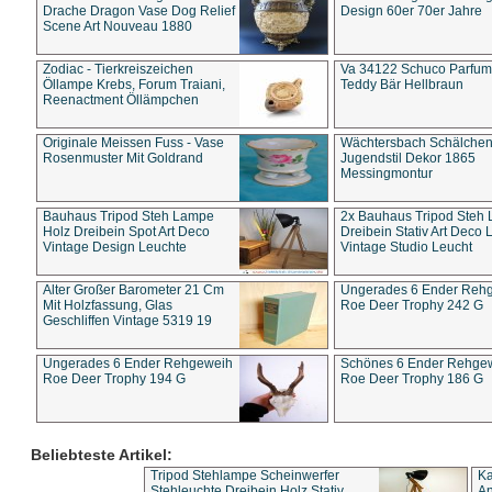
Drache Dragon Vase Dog Relief
Design 60er 70er Jahre
Scene Art Nouveau 1880
Zodiac - Tierkreiszeichen
Va 34122 Schuco Parfum 
Öllampe Krebs, Forum Traiani,
Teddy Bär Hellbraun
Reenactment Öllämpchen
Originale Meissen Fuss - Vase
Wächtersbach Schälche
Rosenmuster Mit Goldrand
Jugendstil Dekor 1865
Messingmontur
Bauhaus Tripod Steh Lampe
2x Bauhaus Tripod Steh
Holz Dreibein Spot Art Deco
Dreibein Stativ Art Deco L
Vintage Design Leuchte
Vintage Studio Leucht
Alter Großer Barometer 21 Cm
Ungerades 6 Ender Reh
Mit Holzfassung, Glas
Roe Deer Trophy 242 G
Geschliffen Vintage 5319 19
Ungerades 6 Ender Rehgeweih
Schönes 6 Ender Rehge
Roe Deer Trophy 194 G
Roe Deer Trophy 186 G
Beliebteste Artikel:
Tripod Stehlampe Scheinwerfer
Ka
Stehleuchte Dreibein Holz Stativ
An