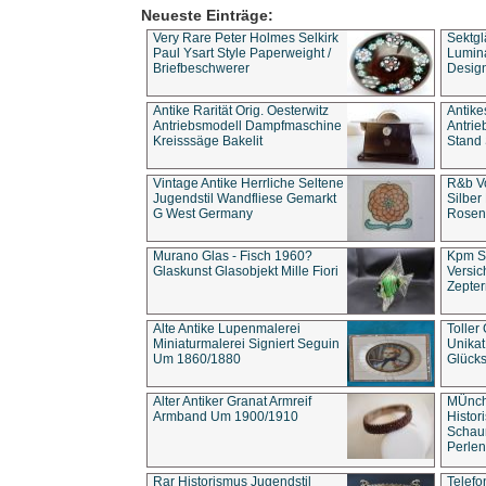
Neueste Einträge:
Very Rare Peter Holmes Selkirk
Sektgl
Paul Ysart Style Paperweight /
Lumina
Briefbeschwerer
Design
Antike Rarität Orig. Oesterwitz
Antike
Antriebsmodell Dampfmaschine
Antri
Kreisssäge Bakelit
Stand 
Vintage Antike Herrliche Seltene
R&b Vo
Jugendstil Wandfliese Gemarkt
Silber
G West Germany
Rosenm
Murano Glas - Fisch 1960?
Kpm S
Glaskunst Glasobjekt Mille Fiori
Versic
Zepter
Alte Antike Lupenmalerei
Toller
Miniaturmalerei Signiert Seguin
Unika
Um 1860/1880
Glücks
Alter Antiker Granat Armreif
MÜnch
Armband Um 1900/1910
Histor
Schaum
Perlen
Rar Historismus Jugendstil
Telefo