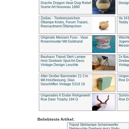
Drache Dragon Vase Dog Relief
Design
Scene Art Nouveau 1880
Zodiac - Tierkreiszeichen
Va 341
Öllampe Krebs, Forum Traiani,
Teddy 
Reenactment Öllämpchen
Originale Meissen Fuss - Vase
Wächt
Rosenmuster Mit Goldrand
Jugend
Messi
Bauhaus Tripod Steh Lampe
2x Ba
Holz Dreibein Spot Art Deco
Dreibe
Vintage Design Leuchte
Vintag
Alter Großer Barometer 21 Cm
Unger
Mit Holzfassung, Glas
Roe D
Geschliffen Vintage 5319 19
Ungerades 6 Ender Rehgeweih
Schön
Roe Deer Trophy 194 G
Roe D
Beliebteste Artikel:
Tripod Stehlampe Scheinwerfer
Stehleuchte Dreibein Holz Stativ