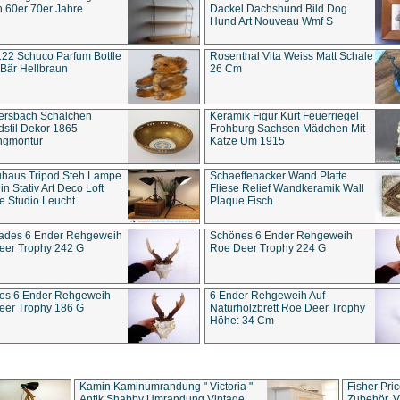
 60er 70er Jahre
Dackel Dachshund Bild Dog
Hund Art Nouveau Wmf S
22 Schuco Parfum Bottle
Rosenthal Vita Weiss Matt Schale
Bär Hellbraun
26 Cm
ersbach Schälchen
Keramik Figur Kurt Feuerriegel
stil Dekor 1865
Frohburg Sachsen Mädchen Mit
ngmontur
Katze Um 1915
uhaus Tripod Steh Lampe
Schaeffenacker Wand Platte
in Stativ Art Deco Loft
Fliese Relief Wandkeramik Wall
e Studio Leucht
Plaque Fisch
ades 6 Ender Rehgeweih
Schönes 6 Ender Rehgeweih
eer Trophy 242 G
Roe Deer Trophy 224 G
es 6 Ender Rehgeweih
6 Ender Rehgeweih Auf
eer Trophy 186 G
Naturholzbrett Roe Deer Trophy
Höhe: 34 Cm
Kamin Kaminumrandung " Victoria "
Fisher Pri
Antik Shabby Umrandung Vintage
Zubehör, V