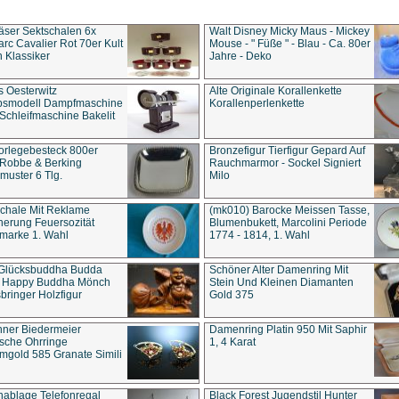
äser Sektschalen 6x
Walt Disney Micky Maus - Mickey
rc Cavalier Rot 70er Kult
Mouse - " Füße " - Blau - Ca. 80er
 Klassiker
Jahre - Deko
s Oesterwitz
Alte Originale Korallenkette
ebsmodell Dampfmaschine
Korallenperlenkette
Schleifmaschine Bakelit
rlegebesteck 800er
Bronzefigur Tierfigur Gepard Auf
 Robbe & Berking
Rauchmarmor - Sockel Signiert
uster 6 Tlg.
Milo
chale Mit Reklame
(mk010) Barocke Meissen Tasse,
herung Feuersozität
Blumenbukett, Marcolini Periode
marke 1. Wahl
1774 - 1814, 1. Wahl
 Glücksbuddha Budda
Schöner Alter Damenring Mit
t Happy Buddha Mönch
Stein Und Kleinen Diamanten
bringer Holzfigur
Gold 375
ner Biedermeier
Damenring Platin 950 Mit Saphir
ische Ohrringe
1, 4 Karat
gold 585 Granate Simili
nablage Telefonregal
Black Forest Jugendstil Hunter