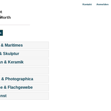
|
Kontakt
Anmelden
 & Maritimes
 & Skulptur
an & Keramik
 & Photographica
he & Flachgewebe
nst