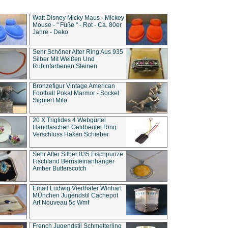
Walt Disney Micky Maus - Mickey
Mouse - " Füße " - Rot - Ca. 80er
Jahre - Deko
Sehr Schöner Alter Ring Aus 935
Silber Mit Weißen Und
Rubinfarbenen Steinen
Bronzefigur Vintage American
Football Pokal Marmor - Sockel
Signiert Milo
20 X Triglides 4 Webgürtel
Handtaschen Geldbeutel Ring
Verschluss Haken Schieber
Sehr Alter Silber 835 Fischpunze
Fischland Bernsteinanhänger
Amber Butterscotch
Email Ludwig Vierthaler Winhart
MÜnchen Jugendstil Cachepot
Art Nouveau 5c Wmf
French Jugendstil Schmetterling