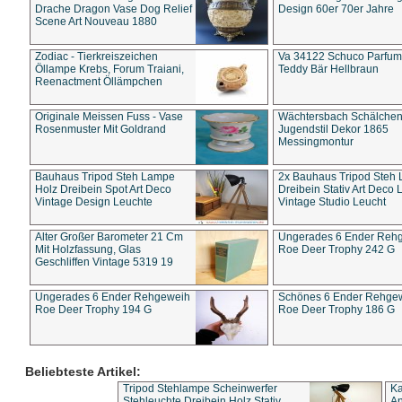
Drache Dragon Vase Dog Relief
Design 60er 70er Jahre
Scene Art Nouveau 1880
Zodiac - Tierkreiszeichen
Va 34122 Schuco Parfum 
Öllampe Krebs, Forum Traiani,
Teddy Bär Hellbraun
Reenactment Öllämpchen
Originale Meissen Fuss - Vase
Wächtersbach Schälche
Rosenmuster Mit Goldrand
Jugendstil Dekor 1865
Messingmontur
Bauhaus Tripod Steh Lampe
2x Bauhaus Tripod Steh
Holz Dreibein Spot Art Deco
Dreibein Stativ Art Deco L
Vintage Design Leuchte
Vintage Studio Leucht
Alter Großer Barometer 21 Cm
Ungerades 6 Ender Reh
Mit Holzfassung, Glas
Roe Deer Trophy 242 G
Geschliffen Vintage 5319 19
Ungerades 6 Ender Rehgeweih
Schönes 6 Ender Rehge
Roe Deer Trophy 194 G
Roe Deer Trophy 186 G
Beliebteste Artikel:
Tripod Stehlampe Scheinwerfer
Ka
Stehleuchte Dreibein Holz Stativ
An