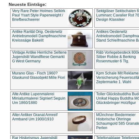
Neueste Einträge:
Very Rare Peter Holmes Selkirk
Sektgläser Sektschalen 
Paul Ysart Style Paperweight /
Luminarc Cavalier Rot 70
Briefbeschwerer
Design Klassiker
Antike Rarität Orig. Oesterwitz
Antikes Oesterwitz
Antriebsmodell Dampfmaschine
Antriebsmodell Dampfma
Kreisssäge Bakelit
Stand Schleifmaschine Ba
Vintage Antike Herrliche Seltene
R&b Vorlegebesteck 800
Jugendstil Wandfliese Gemarkt
Silber Robbe & Berking
G West Germany
Rosenmuster 6 Tlg.
Murano Glas - Fisch 1960?
Kpm Schale Mit Reklame
Glaskunst Glasobjekt Mille Fiori
Versicherung Feuersozitä
Zeptermarke 1. Wahl
Alte Antike Lupenmalerei
Toller Glücksbuddha Bu
Miniaturmalerei Signiert Seguin
Unikat Happy Buddha M
Um 1860/1880
Glücksbringer Holzfigur
Alter Antiker Granat Armreif
MÜnchner Biedermeier
Armband Um 1900/1910
Historische Ohrringe
Schaumgold 585 Granate 
Perlen
Rar Historismus Jugendstil
Telefonablage Telefonreg